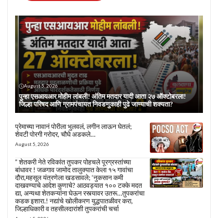
August 5, 2026
पुन्हा एसआयआर मोहीम लांबली! अंतिम मतदार यादी आता २७ ऑक्टोबरला!
जिल्हा परिषद आणि ग्रामपंचायत निवडणुकाही पुढे जाण्याची शक्यता?
प्रेमाच्या नावानं पोरीला भुलवलं, लगीन लाऊन घेतलं;
शेवटी पोरगी गरोदर, चौघे अडकले…
August 5, 2026
” शेतकरी नेते रविकांत तुपकर पोहचले पूरग्रस्तांच्या
बांधावर ! जळगाव जामोद तालुक्यात केला १५ गावांचा
दौरा,महसूल यंत्रणेला खडसावले; ‘नुकसान कमी
दाखवण्याचे आदेश कुणाचे? आठवड्यात १०० टक्के मदत
द्या, अन्यथा शेतकऱ्यांना घेऊन रस्त्यावर उतरू…तुपकरांचा
कडक इशारा.! नद्यांचे खोलीकरण युद्धपातळीवर करा,
जिल्हाधिकारी व तहसीलदारांशी तुपकरांची चर्चा