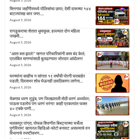
August 5, 2026
सिनगाव जहाँगीरमध्ये पोलिसांचा छापा; देशी दारूच्या १४४
बाटल्यांसह कार जप्त….
August 5, 2026
रानडुकराचा शेतात धुमाकूळ; हल्ल्यात दोन महिला
जखमी….
August 5, 2026
“आता बस झालं!” म्हणत परिचारिकांनी काम बंद केलं;
प्रलंबित मागण्यांसाठी बुलढाण्यात जोरदार आंदोलन!
August 5, 2026
घरच्यांना काहीच न सांगता १९ वर्षांची पोरगी घराबाहेर
पडली; दिवसभर शोध घेऊनही ठावठिकाणा लागेना…
August 5, 2026
येळगाव धरण तुडुंब, पण जिल्ह्यातली मोठी धरणं अर्ध्यावर;
पाऊस पडतोय पण धरणं भरंना! काही प्रकल्पांत फक्त
४० टक्के पाणी….
August 5, 2026
मलकापूर पांग्रा, पोफळ शिवणीत बिबट्याच्या चर्चेला
पूर्णविराम! व्हायरल व्हिडिओ-फोटो बनावट असल्याचे वन
विभागाचे स्पष्टीकरण….