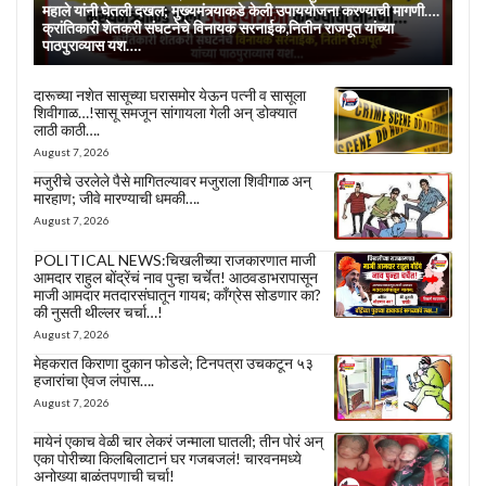
महाले यांनी घेतली दखल; मुख्यमंत्र्याकडे केली उपाययोजना करण्याची मागणी….
क्रांतिकारी शेतकरी संघटनेचे विनायक सरनाईक,नितीन राजपूत यांच्या
पाठपुराव्यास यश….
दारूच्या नशेत सासूच्या घरासमोर येऊन पत्नी व सासूला
शिवीगाळ…!सासू समजून सांगायला गेली अन् डोक्यात
लाठी काठी….
August 7, 2026
मजुरीचे उरलेले पैसे मागितल्यावर मजुराला शिवीगाळ अन्
मारहाण; जीवे मारण्याची धमकी….
August 7, 2026
POLITICAL NEWS:चिखलीच्या राजकारणात माजी
आमदार राहुल बोंद्रेंचं नाव पुन्हा चर्चेत! आठवडाभरापासून
माजी आमदार मतदारसंघातून गायब; काँग्रेस सोडणार का?
की नुसती थील्लर चर्चा…!
August 7, 2026
मेहकरात किराणा दुकान फोडले; टिनपत्रा उचकटून ५३
हजारांचा ऐवज लंपास….
August 7, 2026
मायेनं एकाच वेळी चार लेकरं जन्माला घातली; तीन पोरं अन्
एका पोरीच्या किलबिलाटानं घर गजबजलं! चारवनमध्ये
अनोख्या बाळंतपणाची चर्चा!