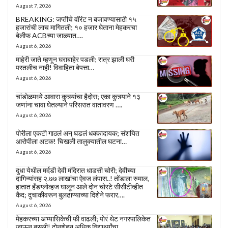
August 7, 2026
BREAKING: जप्तीचे वॉरंट न बजावण्यासाठी १५
हजारांची लाच मागितली; १० हजार घेताना मेहकरचा
बेलीफ ACBच्या जाळ्यात….
August 6, 2026
माहेरी जाते म्हणून घराबाहेर पडली; रात्र झाली घरी
परतलीच नाही! विवाहिता बेपत्ता…
August 6, 2026
चांडोळमध्ये आवारा कुत्र्यांचा हैदोस; एका कुत्र्याने १३
जणांना चावा घेतल्याने परिसरात वातावरण ….
August 6, 2026
पोरीला एकटी गाठलं अन् घडलं धक्कादायक; संशयित
आरोपीला अटक! चिखली तालुक्यातील घटना…
August 6, 2026
दुधा येथील मर्दडी देवी मंदिरात धाडसी चोरी; देवीच्या
दागिन्यांसह २.७७ लाखांचा ऐवज लंपास..! तोंडाला रुमाल,
हातात हँडग्लोव्हज घालून आले दोन चोरटे सीसीटीव्हीत
कैद; दुचाकीवरून बुलढाण्याच्या दिशेने फरार….
August 6, 2026
मेहकरच्या अभ्यासिकेची फी वाढली; पोरं थेट नगरपालिकेत
जाऊन बसली! दोनशेहून अधिक विद्यार्थ्यांचा