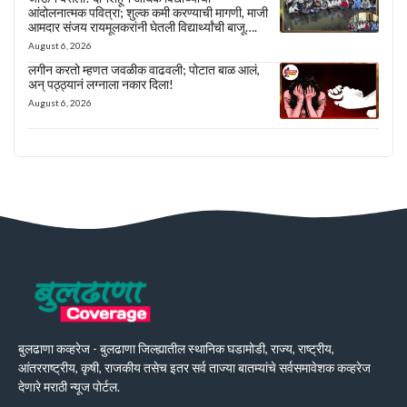
आंदोलनात्मक पवित्रा; शुल्क कमी करण्याची मागणी, माजी
आमदार संजय रायमूलकरांनी घेतली विद्यार्थ्यांची बाजू….
August 6, 2026
लगीन करतो म्हणत जवळीक वाढवली; पोटात बाळ आलं,
अन् पठ्ठ्यानं लग्नाला नकार दिला!
August 6, 2026
बुलढाणा कव्हरेज - बुलढाणा जिल्ह्यातील स्थानिक घडामोडी, राज्य, राष्ट्रीय,
आंतरराष्ट्रीय, कृषी, राजकीय तसेच इतर सर्व ताज्या बातम्यांचे सर्वसमावेशक कव्हरेज
देणारे मराठी न्यूज पोर्टल.