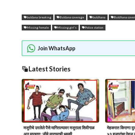
buldana breaking
Buldana coverage
buldhana
Buldhana cove
Missing female
Missing girl's
Police station
Join WhatsApp
Latest Stories
मजुरीचे उरलेले पैसे मागितल्यावर मजुराला शिवीगाळ
मेहकरात किराणा द
अन् मारहाण; जीवे मारण्याची धमकी….
५३ हजारांचा ऐवज 