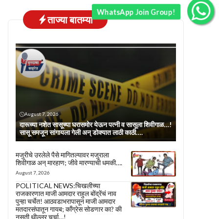
WhatsApp Join Group!
ताज्या बातम्या
August 7, 2026
दारूच्या नशेत सासूच्या घरासमोर येऊन पत्नी व सासूला शिवीगाळ…!
सासू समजून सांगायला गेली अन् डोक्यात लाठी काठी….
मजुरीचे उरलेले पैसे मागितल्यावर मजुराला
शिवीगाळ अन् मारहाण; जीवे मारण्याची धमकी….
August 7, 2026
POLITICAL NEWS:चिखलीच्या
राजकारणात माजी आमदार राहुल बोंद्रेंचं नाव
पुन्हा चर्चेत! आठवडाभरापासून माजी आमदार
मतदारसंघातून गायब; काँग्रेस सोडणार का? की
नुसती थील्लर चर्चा…!