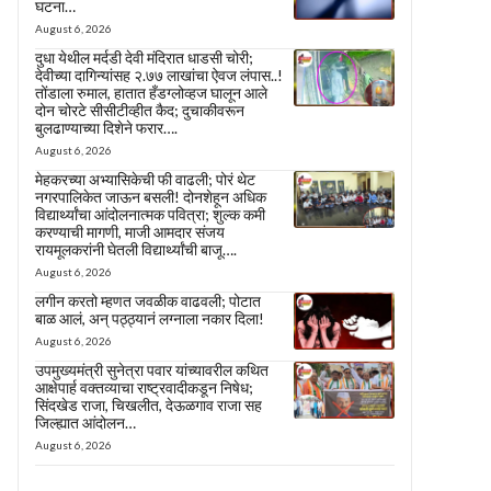
घटना…
August 6, 2026
दुधा येथील मर्दडी देवी मंदिरात धाडसी चोरी;
देवीच्या दागिन्यांसह २.७७ लाखांचा ऐवज लंपास..!
तोंडाला रुमाल, हातात हँडग्लोव्हज घालून आले
दोन चोरटे सीसीटीव्हीत कैद; दुचाकीवरून
बुलढाण्याच्या दिशेने फरार….
August 6, 2026
मेहकरच्या अभ्यासिकेची फी वाढली; पोरं थेट
नगरपालिकेत जाऊन बसली! दोनशेहून अधिक
विद्यार्थ्यांचा आंदोलनात्मक पवित्रा; शुल्क कमी
करण्याची मागणी, माजी आमदार संजय
रायमूलकरांनी घेतली विद्यार्थ्यांची बाजू….
August 6, 2026
लगीन करतो म्हणत जवळीक वाढवली; पोटात
बाळ आलं, अन् पठ्ठ्यानं लग्नाला नकार दिला!
August 6, 2026
उपमुख्यमंत्री सुनेत्रा पवार यांच्यावरील कथित
आक्षेपार्ह वक्तव्याचा राष्ट्रवादीकडून निषेध;
सिंदखेड राजा, चिखलीत, देऊळगाव राजा सह
जिल्ह्यात आंदोलन…
August 6, 2026