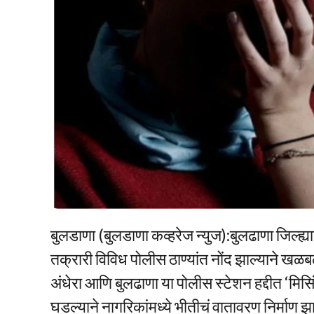
बुलडाणा (बुलडाणा कव्हरेज न्युज):बुलढाणा जिल्ह्या
तक्रारी विविध पोलीस ठाण्यांत नोंद झाल्याने ख
अंधेरा आणि बुलढाणा या पोलीस स्टेशन हद्दीत ‘मिस
घडल्याने नागरिकांमध्ये भीतीचं वातावरण निर्माण झ