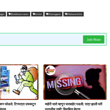
rage
Buldhana news
crime
Khamgaon
Maharashtra
Join Now
ुकान फोडले; टिनपत्रा उचकटून
माहेरी जाते म्हणून घराबाहेर पडली; रात्र झाली घरी
लंपास….
परतलीच नाही! विवाहिता बेपत्ता…