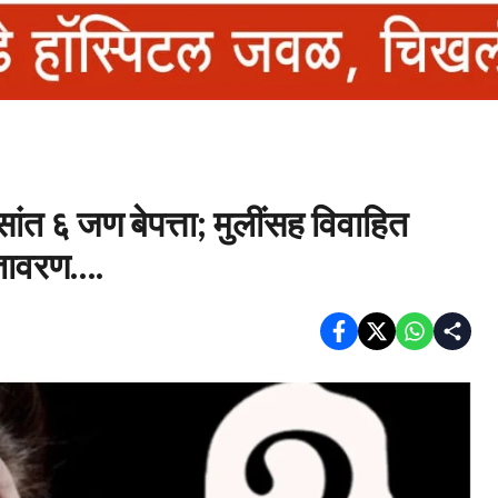
ासांत ६ जण बेपत्ता; मुलींसह विवाहित
ातावरण….