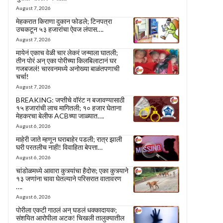
August 7, 2026
मेहकरात किराणा दुकान फोडले; टिनपत्रा
उचकटून ५३ हजारांचा ऐवज लंपास….
August 7, 2026
मायेनं एकाच वेळी चार लेकरं जन्माला घातली;
तीन पोरं अन् एका पोरीच्या किलबिलाटानं घर
गजबजलं! चारवनमध्ये अनोख्या बाळंतपणाची
चर्चा!
August 7, 2026
BREAKING: जप्तीचे वॉरंट न बजावण्यासाठी
१५ हजारांची लाच मागितली; १० हजार घेताना
मेहकरचा बेलीफ ACBच्या जाळ्यात….
August 6, 2026
माहेरी जाते म्हणून घराबाहेर पडली; रात्र झाली
घरी परतलीच नाही! विवाहिता बेपत्ता…
August 6, 2026
चांडोळमध्ये आवारा कुत्र्यांचा हैदोस; एका कुत्र्याने
१३ जणांना चावा घेतल्याने परिसरात वातावरण
….
August 6, 2026
पोरीला एकटी गाठलं अन् घडलं धक्कादायक;
संशयित आरोपीला अटक! चिखली तालुक्यातील