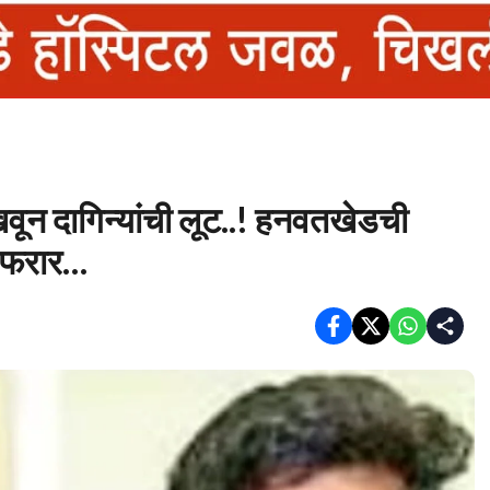
ून दागिन्यांची लूट..! हनवतखेडची
े फरार…