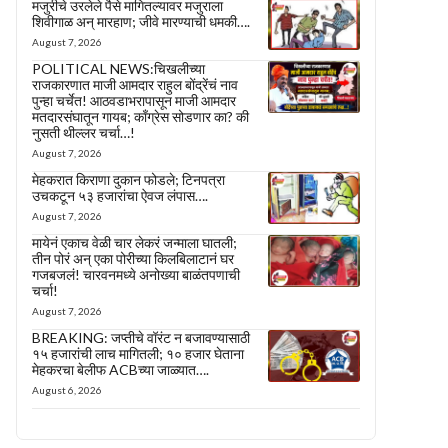
मजुरीचे उरलेले पैसे मागितल्यावर मजुराला
शिवीगाळ अन् मारहाण; जीवे मारण्याची धमकी….
August 7, 2026
POLITICAL NEWS:चिखलीच्या
राजकारणात माजी आमदार राहुल बोंद्रेंचं नाव
पुन्हा चर्चेत! आठवडाभरापासून माजी आमदार
मतदारसंघातून गायब; काँग्रेस सोडणार का? की
नुसती थील्लर चर्चा…!
August 7, 2026
मेहकरात किराणा दुकान फोडले; टिनपत्रा
उचकटून ५३ हजारांचा ऐवज लंपास….
August 7, 2026
मायेनं एकाच वेळी चार लेकरं जन्माला घातली;
तीन पोरं अन् एका पोरीच्या किलबिलाटानं घर
गजबजलं! चारवनमध्ये अनोख्या बाळंतपणाची
चर्चा!
August 7, 2026
BREAKING: जप्तीचे वॉरंट न बजावण्यासाठी
१५ हजारांची लाच मागितली; १० हजार घेताना
मेहकरचा बेलीफ ACBच्या जाळ्यात….
August 6, 2026