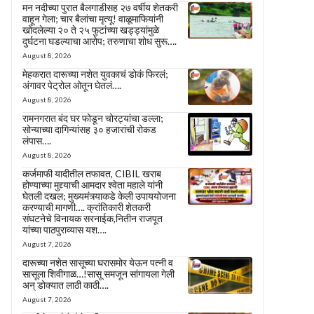
मन नदीच्या पुरात बैलगाडीसह २७ वर्षीय शेतकरी
वाहून गेला; चार बैलांचा मृत्यू! वाळूमाफियांनी
खोदलेल्या २० ते २५ फुटांच्या खड्ड्यांमुळे
दुर्घटना घडल्याचा आरोप; तरुणाचा शोध सुरू….
August 8, 2026
मेहकरात दारूच्या नशेत युवकाचं डोकं फिरलं;
अंगावर पेट्रोल ओतून घेतलं….
August 8, 2026
रामनगरात बंद घर फोडून चोरट्यांचा डल्ला;
सोन्याच्या दागिन्यांसह ३० हजारांची रोकड
लंपास….
August 8, 2026
कर्जमाफी यादीतील तफावत, CIBIL खराब
होण्याच्या मुद्द्याची आमदार श्वेता महाले यांनी
घेतली दखल; मुख्यमंत्र्याकडे केली उपाययोजना
करण्याची मागणी…. क्रांतिकारी शेतकरी
संघटनेचे विनायक सरनाईक,नितीन राजपूत
यांच्या पाठपुराव्यास यश….
August 7, 2026
दारूच्या नशेत सासूच्या घरासमोर येऊन पत्नी व
सासूला शिवीगाळ…!सासू समजून सांगायला गेली
अन् डोक्यात लाठी काठी….
August 7, 2026