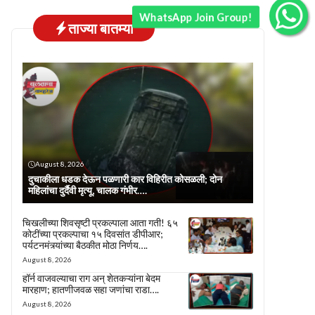
WhatsApp Join Group!
ताज्या बातम्या
August 8, 2026
दुचाकीला धडक देऊन पळणारी कार विहिरीत कोसळली; दोन
महिलांचा दुर्दैवी मृत्यू, चालक गंभीर….
चिखलीच्या शिवसृष्टी प्रकल्पाला आता गती! ६५
कोटींच्या प्रकल्पाचा १५ दिवसांत डीपीआर;
पर्यटनमंत्र्यांच्या बैठकीत मोठा निर्णय….
August 8, 2026
हॉर्न वाजवल्याचा राग अन् शेतकऱ्यांना बेदम
मारहाण; हातणीजवळ सहा जणांचा राडा….
August 8, 2026