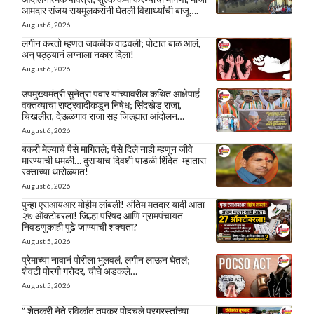
आमदार संजय रायमूलकरांनी घेतली विद्यार्थ्यांची बाजू….
August 6, 2026
लगीन करतो म्हणत जवळीक वाढवली; पोटात बाळ आलं,
अन् पठ्ठ्यानं लग्नाला नकार दिला!
August 6, 2026
उपमुख्यमंत्री सुनेत्रा पवार यांच्यावरील कथित आक्षेपार्ह
वक्तव्याचा राष्ट्रवादीकडून निषेध; सिंदखेड राजा,
चिखलीत, देऊळगाव राजा सह जिल्ह्यात आंदोलन…
August 6, 2026
बकरी मेल्याचे पैसे मागितले; पैसे दिले नाही म्हणून जीवे
मारण्याची धमकी… दुसऱ्याच दिवशी पाडळी शिंदेत म्हातारा
रक्ताच्या थारोळ्यात!
August 6, 2026
पुन्हा एसआयआर मोहीम लांबली! अंतिम मतदार यादी आता
२७ ऑक्टोबरला! जिल्हा परिषद आणि ग्रामपंचायत
निवडणुकाही पुढे जाण्याची शक्यता?
August 5, 2026
प्रेमाच्या नावानं पोरीला भुलवलं, लगीन लाऊन घेतलं;
शेवटी पोरगी गरोदर, चौघे अडकले…
August 5, 2026
” शेतकरी नेते रविकांत तुपकर पोहचले पूरग्रस्तांच्या