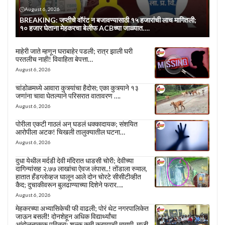
August 6, 2026
BREAKING: जप्तीचे वॉरंट न बजावण्यासाठी १५ हजारांची लाच मागितली;
१० हजार घेताना मेहकरचा बेलीफ ACBच्या जाळ्यात….
माहेरी जाते म्हणून घराबाहेर पडली; रात्र झाली घरी
परतलीच नाही! विवाहिता बेपत्ता…
August 6, 2026
चांडोळमध्ये आवारा कुत्र्यांचा हैदोस; एका कुत्र्याने १३
जणांना चावा घेतल्याने परिसरात वातावरण ….
August 6, 2026
पोरीला एकटी गाठलं अन् घडलं धक्कादायक; संशयित
आरोपीला अटक! चिखली तालुक्यातील घटना…
August 6, 2026
दुधा येथील मर्दडी देवी मंदिरात धाडसी चोरी; देवीच्या
दागिन्यांसह २.७७ लाखांचा ऐवज लंपास..! तोंडाला रुमाल,
हातात हँडग्लोव्हज घालून आले दोन चोरटे सीसीटीव्हीत
कैद; दुचाकीवरून बुलढाण्याच्या दिशेने फरार….
August 6, 2026
मेहकरच्या अभ्यासिकेची फी वाढली; पोरं थेट नगरपालिकेत
जाऊन बसली! दोनशेहून अधिक विद्यार्थ्यांचा
आंदोलनात्मक पवित्रा; शुल्क कमी करण्याची मागणी, माजी