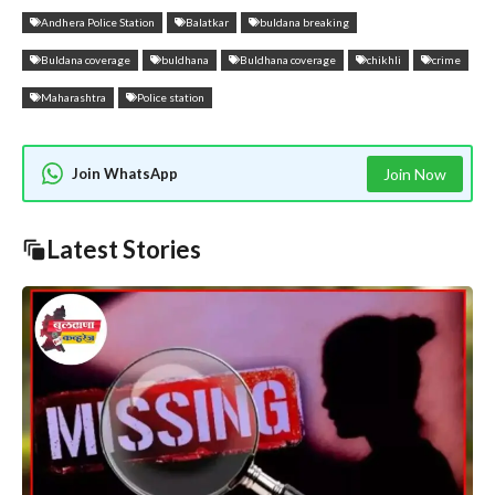
Andhera Police Station
Balatkar
buldana breaking
Buldana coverage
buldhana
Buldhana coverage
chikhli
crime
Maharashtra
Police station
Join WhatsApp
Join Now
Latest Stories