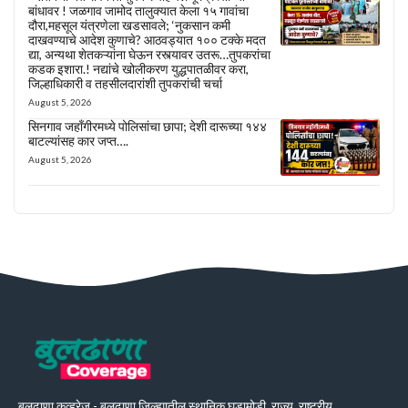
बांधावर ! जळगाव जामोद तालुक्यात केला १५ गावांचा
दौरा,महसूल यंत्रणेला खडसावले; ‘नुकसान कमी
दाखवण्याचे आदेश कुणाचे? आठवड्यात १०० टक्के मदत
द्या, अन्यथा शेतकऱ्यांना घेऊन रस्त्यावर उतरू…तुपकरांचा
कडक इशारा.! नद्यांचे खोलीकरण युद्धपातळीवर करा,
जिल्हाधिकारी व तहसीलदारांशी तुपकरांची चर्चा
August 5, 2026
सिनगाव जहाँगीरमध्ये पोलिसांचा छापा; देशी दारूच्या १४४
बाटल्यांसह कार जप्त….
August 5, 2026
बुलढाणा कव्हरेज - बुलढाणा जिल्ह्यातील स्थानिक घडामोडी, राज्य, राष्ट्रीय,