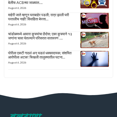
बेलीफ ACBच्या जाळ्यात….
August 6, 2026
माहेरी जाते म्हणून घराबाहेर पडली; रात्र झाली घरी
परतलीच नाही! विवाहिता बेपत्ता…
August 6, 2026
चांडोळमध्ये आवारा कुत्र्यांचा हैदोस; एका कुत्र्याने १३
जणांना चावा घेतल्याने परिसरात वातावरण ….
August 6, 2026
पोरीला एकटी गाठलं अन् घडलं धक्कादायक; संशयित
आरोपीला अटक! चिखली तालुक्यातील घटना…
August 6, 2026