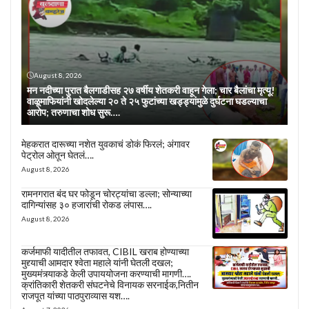
August 8, 2026
मन नदीच्या पुरात बैलगाडीसह २७ वर्षीय शेतकरी वाहून गेला; चार बैलांचा मृत्यू!
वाळूमाफियांनी खोदलेल्या २० ते २५ फुटांच्या खड्ड्यांमुळे दुर्घटना घडल्याचा
आरोप; तरुणाचा शोध सुरू….
मेहकरात दारूच्या नशेत युवकाचं डोकं फिरलं; अंगावर
पेट्रोल ओतून घेतलं….
August 8, 2026
रामनगरात बंद घर फोडून चोरट्यांचा डल्ला; सोन्याच्या
दागिन्यांसह ३० हजारांची रोकड लंपास….
August 8, 2026
कर्जमाफी यादीतील तफावत, CIBIL खराब होण्याच्या
मुद्द्याची आमदार श्वेता महाले यांनी घेतली दखल;
मुख्यमंत्र्याकडे केली उपाययोजना करण्याची मागणी….
क्रांतिकारी शेतकरी संघटनेचे विनायक सरनाईक,नितीन
राजपूत यांच्या पाठपुराव्यास यश….