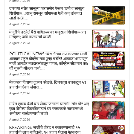
August 7, 2026
दारूच्या नशेत सासूच्या घरासमोर येऊन पत्नी व सासूला
शिवीगाळ…!सासू समजून सांगायला गेली अन् डोक्यात
लाठी काठी….
August 7, 2026
मजुरीचे उरलेले पैसे मागितल्यावर मजुराला शिवीगाळ अन्
मारहाण; जीवे मारण्याची धमकी….
August 7, 2026
POLITICAL NEWS:चिखलीच्या राजकारणात माजी
आमदार राहुल बोंद्रेंचं नाव पुन्हा चर्चेत! आठवडाभरापासून
माजी आमदार मतदारसंघातून गायब; काँग्रेस सोडणार का?
की नुसती थील्लर चर्चा…!
August 7, 2026
मेहकरात किराणा दुकान फोडले; टिनपत्रा उचकटून ५३
हजारांचा ऐवज लंपास….
August 7, 2026
मायेनं एकाच वेळी चार लेकरं जन्माला घातली; तीन पोरं अन्
एका पोरीच्या किलबिलाटानं घर गजबजलं! चारवनमध्ये
अनोख्या बाळंतपणाची चर्चा!
August 7, 2026
BREAKING: जप्तीचे वॉरंट न बजावण्यासाठी १५
हजारांची लाच मागितली; १० हजार घेताना मेहकरचा