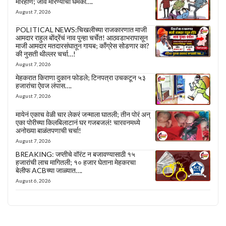
मारहाण; जीवे मारण्याची धमकी….
August 7, 2026
POLITICAL NEWS:चिखलीच्या राजकारणात माजी
आमदार राहुल बोंद्रेंचं नाव पुन्हा चर्चेत! आठवडाभरापासून
माजी आमदार मतदारसंघातून गायब; काँग्रेस सोडणार का?
की नुसती थील्लर चर्चा…!
August 7, 2026
मेहकरात किराणा दुकान फोडले; टिनपत्रा उचकटून ५३
हजारांचा ऐवज लंपास….
August 7, 2026
मायेनं एकाच वेळी चार लेकरं जन्माला घातली; तीन पोरं अन्
एका पोरीच्या किलबिलाटानं घर गजबजलं! चारवनमध्ये
अनोख्या बाळंतपणाची चर्चा!
August 7, 2026
BREAKING: जप्तीचे वॉरंट न बजावण्यासाठी १५
हजारांची लाच मागितली; १० हजार घेताना मेहकरचा
बेलीफ ACBच्या जाळ्यात….
August 6, 2026