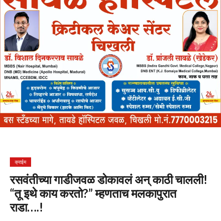
क्राईम
रसवंतीच्या गाडीजवळ डोकावलं अन्‌ काठी चालली!
“तू इथे काय करतो?” म्हणताच मलकापुरात
राडा….!