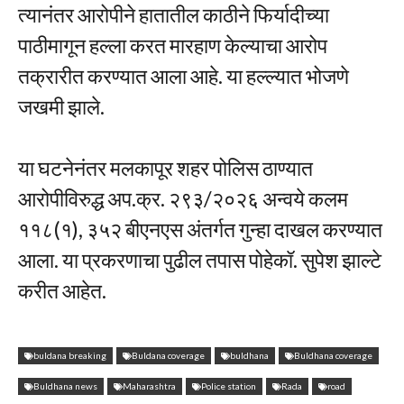
त्यानंतर आरोपीने हातातील काठीने फिर्यादीच्या
पाठीमागून हल्ला करत मारहाण केल्याचा आरोप
तक्रारीत करण्यात आला आहे. या हल्ल्यात भोजणे
जखमी झाले.
या घटनेनंतर मलकापूर शहर पोलिस ठाण्यात
आरोपीविरुद्ध अप.क्र. २९३/२०२६ अन्वये कलम
११८(१), ३५२ बीएनएस अंतर्गत गुन्हा दाखल करण्यात
आला. या प्रकरणाचा पुढील तपास पोहेकॉ. सुपेश झाल्टे
करीत आहेत.
buldana breaking
Buldana coverage
buldhana
Buldhana coverage
Buldhana news
Maharashtra
Police station
Rada
road