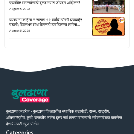
प्रलंबित मागण्यांसाठी बुलढाण्यात जोरदार आंदोलन!
August 5, 2026
घरच्यांना काहीच न सांगता १९ वर्षांची पोरगी घराबाहेर
पडली; दिवसभर शोध घेऊनही ठावठिकाणा लागेना…
August 5, 2026
बुलढाणा कव्हरेज - बुलढाणा जिल्ह्यातील स्थानिक घडामोडी, राज्य, राष्ट्रीय,
आंतरराष्ट्रीय, कृषी, राजकीय तसेच इतर सर्व ताज्या बातम्यांचे सर्वसमावेशक कव्हरेज
देणारे मराठी न्यूज पोर्टल.
Categories