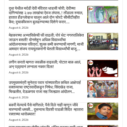
दुधा येथील मर्दडी देवी मंदिरात धाडसी चोरी; देवीच्या
दागिन्यांसह २.७७ लाखांचा ऐवज लंपास..! तोंडाला रुमाल,
हातात हँडग्लोव्हज घालून आले दोन चोरटे सीसीटीव्हीत
कैद; दुचाकीवरून बुलढाण्याच्या दिशेने फरार….
August 6, 2026
मेहकरच्या अभ्यासिकेची फी वाढली; पोरं थेट नगरपालिकेत
जाऊन बसली! दोनशेहून अधिक विद्यार्थ्यांचा
आंदोलनात्मक पवित्रा; शुल्क कमी करण्याची मागणी, माजी
आमदार संजय रायमूलकरांनी घेतली विद्यार्थ्यांची बाजू….
August 6, 2026
लगीन करतो म्हणत जवळीक वाढवली; पोटात बाळ आलं,
अन् पठ्ठ्यानं लग्नाला नकार दिला!
August 6, 2026
उपमुख्यमंत्री सुनेत्रा पवार यांच्यावरील कथित आक्षेपार्ह
वक्तव्याचा राष्ट्रवादीकडून निषेध; सिंदखेड राजा,
चिखलीत, देऊळगाव राजा सह जिल्ह्यात आंदोलन…
August 6, 2026
बकरी मेल्याचे पैसे मागितले; पैसे दिले नाही म्हणून जीवे
मारण्याची धमकी… दुसऱ्याच दिवशी पाडळी शिंदेत म्हातारा
रक्ताच्या थारोळ्यात!
August 6, 2026