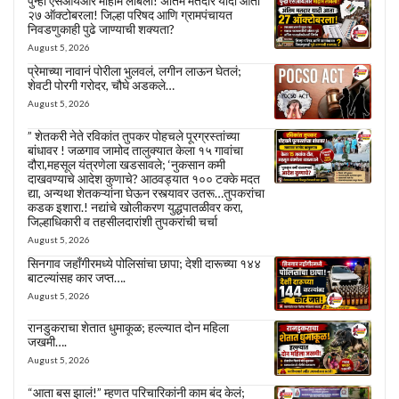
पुन्हा एसआयआर मोहीम लांबली! अंतिम मतदार यादी आता
२७ ऑक्टोबरला! जिल्हा परिषद आणि ग्रामपंचायत
निवडणुकाही पुढे जाण्याची शक्यता?
August 5, 2026
प्रेमाच्या नावानं पोरीला भुलवलं, लगीन लाऊन घेतलं;
शेवटी पोरगी गरोदर, चौघे अडकले…
August 5, 2026
” शेतकरी नेते रविकांत तुपकर पोहचले पूरग्रस्तांच्या
बांधावर ! जळगाव जामोद तालुक्यात केला १५ गावांचा
दौरा,महसूल यंत्रणेला खडसावले; ‘नुकसान कमी
दाखवण्याचे आदेश कुणाचे? आठवड्यात १०० टक्के मदत
द्या, अन्यथा शेतकऱ्यांना घेऊन रस्त्यावर उतरू…तुपकरांचा
कडक इशारा.! नद्यांचे खोलीकरण युद्धपातळीवर करा,
जिल्हाधिकारी व तहसीलदारांशी तुपकरांची चर्चा
August 5, 2026
सिनगाव जहाँगीरमध्ये पोलिसांचा छापा; देशी दारूच्या १४४
बाटल्यांसह कार जप्त….
August 5, 2026
रानडुकराचा शेतात धुमाकूळ; हल्ल्यात दोन महिला
जखमी….
August 5, 2026
“आता बस झालं!” म्हणत परिचारिकांनी काम बंद केलं;