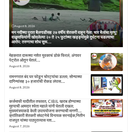
August 8, 2026
मन नदीच्या पुरात बैलगाडीसह २७ वर्षीय शेतकरी वाहून गेला; चार बैलांचा मृत्यू!
वाळूमाफियांनी खोदलेल्या २० ते २५ फुटांच्या खड्ड्यांमुळे दुर्घटना घडल्याचा
आरोप; तरुणाचा शोध सुरू….
मेहकरात दारूच्या नशेत युवकाचं डोकं फिरलं; अंगावर
पेट्रोल ओतून घेतलं….
August 8, 2026
रामनगरात बंद घर फोडून चोरट्यांचा डल्ला; सोन्याच्या
दागिन्यांसह ३० हजारांची रोकड लंपास….
August 8, 2026
कर्जमाफी यादीतील तफावत, CIBIL खराब होण्याच्या
मुद्द्याची आमदार श्वेता महाले यांनी घेतली दखल;
मुख्यमंत्र्याकडे केली उपाययोजना करण्याची मागणी….
क्रांतिकारी शेतकरी संघटनेचे विनायक सरनाईक,नितीन
राजपूत यांच्या पाठपुराव्यास यश….
August 7, 2026