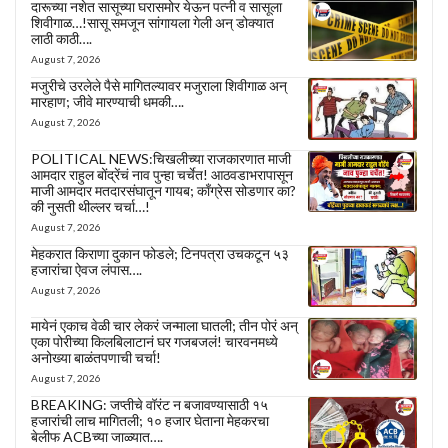
दारूच्या नशेत सासूच्या घरासमोर येऊन पत्नी व सासूला
शिवीगाळ…!सासू समजून सांगायला गेली अन् डोक्यात
लाठी काठी….
August 7, 2026
मजुरीचे उरलेले पैसे मागितल्यावर मजुराला शिवीगाळ अन्
मारहाण; जीवे मारण्याची धमकी….
August 7, 2026
POLITICAL NEWS:चिखलीच्या राजकारणात माजी
आमदार राहुल बोंद्रेंचं नाव पुन्हा चर्चेत! आठवडाभरापासून
माजी आमदार मतदारसंघातून गायब; काँग्रेस सोडणार का?
की नुसती थील्लर चर्चा…!
August 7, 2026
मेहकरात किराणा दुकान फोडले; टिनपत्रा उचकटून ५३
हजारांचा ऐवज लंपास….
August 7, 2026
मायेनं एकाच वेळी चार लेकरं जन्माला घातली; तीन पोरं अन्
एका पोरीच्या किलबिलाटानं घर गजबजलं! चारवनमध्ये
अनोख्या बाळंतपणाची चर्चा!
August 7, 2026
BREAKING: जप्तीचे वॉरंट न बजावण्यासाठी १५
हजारांची लाच मागितली; १० हजार घेताना मेहकरचा
बेलीफ ACBच्या जाळ्यात….