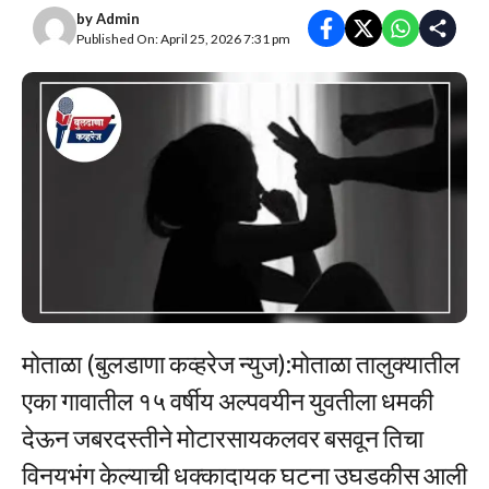
by
Admin
Published On: April 25, 2026 7:31 pm
मोताळा (बुलडाणा कव्हरेज न्युज):मोताळा तालुक्यातील
एका गावातील १५ वर्षीय अल्पवयीन युवतीला धमकी
देऊन जबरदस्तीने मोटारसायकलवर बसवून तिचा
विनयभंग केल्याची धक्कादायक घटना उघडकीस आली