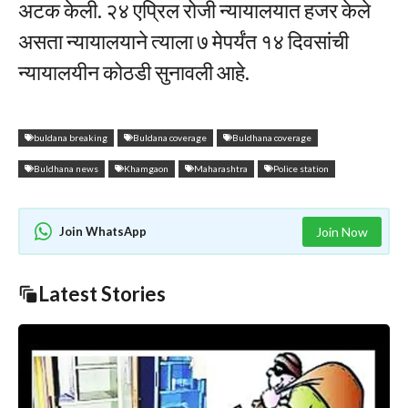
अटक केली. २४ एप्रिल रोजी न्यायालयात हजर केले
असता न्यायालयाने त्याला ७ मेपर्यंत १४ दिवसांची
न्यायालयीन कोठडी सुनावली आहे.
buldana breaking
Buldana coverage
Buldhana coverage
Buldhana news
Khamgaon
Maharashtra
Police station
Join WhatsApp
Join Now
Latest Stories