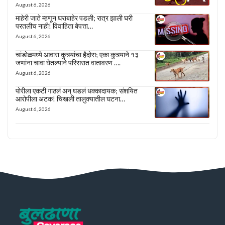
August 6, 2026
माहेरी जाते म्हणून घराबाहेर पडली; रात्र झाली घरी
परतलीच नाही! विवाहिता बेपत्ता…
August 6, 2026
चांडोळमध्ये आवारा कुत्र्यांचा हैदोस; एका कुत्र्याने १३
जणांना चावा घेतल्याने परिसरात वातावरण ….
August 6, 2026
पोरीला एकटी गाठलं अन् घडलं धक्कादायक; संशयित
आरोपीला अटक! चिखली तालुक्यातील घटना…
August 6, 2026