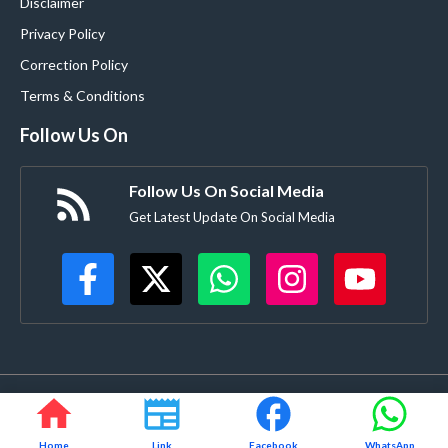
Disclaimer
Privacy Policy
Correction Policy
Terms & Conditions
Follow Us On
Follow Us On Social Media
Get Latest Update On Social Media
©
Buldanacoverage.com
• All rights reserved • Created by-
Rajdhanve.in
Mo. 8378908271
Home
Link
Facebook
WhatsApp