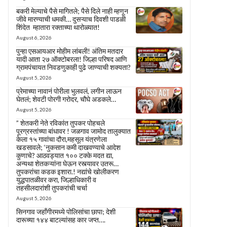
बकरी मेल्याचे पैसे मागितले; पैसे दिले नाही म्हणून
जीवे मारण्याची धमकी… दुसऱ्याच दिवशी पाडळी
शिंदेत म्हातारा रक्ताच्या थारोळ्यात!
August 6, 2026
पुन्हा एसआयआर मोहीम लांबली! अंतिम मतदार
यादी आता २७ ऑक्टोबरला! जिल्हा परिषद आणि
ग्रामपंचायत निवडणुकाही पुढे जाण्याची शक्यता?
August 5, 2026
प्रेमाच्या नावानं पोरीला भुलवलं, लगीन लाऊन
घेतलं; शेवटी पोरगी गरोदर, चौघे अडकले…
August 5, 2026
” शेतकरी नेते रविकांत तुपकर पोहचले
पूरग्रस्तांच्या बांधावर ! जळगाव जामोद तालुक्यात
केला १५ गावांचा दौरा,महसूल यंत्रणेला
खडसावले; ‘नुकसान कमी दाखवण्याचे आदेश
कुणाचे? आठवड्यात १०० टक्के मदत द्या,
अन्यथा शेतकऱ्यांना घेऊन रस्त्यावर उतरू…
तुपकरांचा कडक इशारा.! नद्यांचे खोलीकरण
युद्धपातळीवर करा, जिल्हाधिकारी व
तहसीलदारांशी तुपकरांची चर्चा
August 5, 2026
सिनगाव जहाँगीरमध्ये पोलिसांचा छापा; देशी
दारूच्या १४४ बाटल्यांसह कार जप्त….