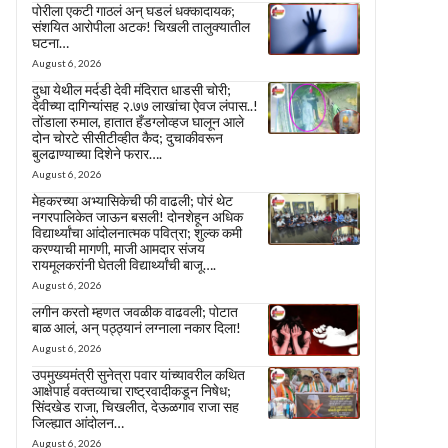
पोरीला एकटी गाठलं अन् घडलं धक्कादायक;
संशयित आरोपीला अटक! चिखली तालुक्यातील
घटना…
August 6, 2026
दुधा येथील मर्दडी देवी मंदिरात धाडसी चोरी;
देवीच्या दागिन्यांसह २.७७ लाखांचा ऐवज लंपास..!
तोंडाला रुमाल, हातात हँडग्लोव्हज घालून आले
दोन चोरटे सीसीटीव्हीत कैद; दुचाकीवरून
बुलढाण्याच्या दिशेने फरार….
August 6, 2026
मेहकरच्या अभ्यासिकेची फी वाढली; पोरं थेट
नगरपालिकेत जाऊन बसली! दोनशेहून अधिक
विद्यार्थ्यांचा आंदोलनात्मक पवित्रा; शुल्क कमी
करण्याची मागणी, माजी आमदार संजय
रायमूलकरांनी घेतली विद्यार्थ्यांची बाजू….
August 6, 2026
लगीन करतो म्हणत जवळीक वाढवली; पोटात
बाळ आलं, अन् पठ्ठ्यानं लग्नाला नकार दिला!
August 6, 2026
उपमुख्यमंत्री सुनेत्रा पवार यांच्यावरील कथित
आक्षेपार्ह वक्तव्याचा राष्ट्रवादीकडून निषेध;
सिंदखेड राजा, चिखलीत, देऊळगाव राजा सह
जिल्ह्यात आंदोलन…
August 6, 2026