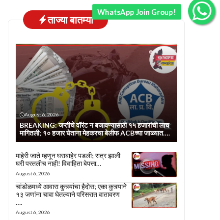
WhatsApp Join Group!
ताज्या बातम्या
August 6, 2026
BREAKING: जप्तीचे वॉरंट न बजावण्यासाठी १५ हजारांची लाच
मागितली; १० हजार घेताना मेहकरचा बेलीफ ACBच्या जाळ्यात….
माहेरी जाते म्हणून घराबाहेर पडली; रात्र झाली
घरी परतलीच नाही! विवाहिता बेपत्ता…
August 6, 2026
चांडोळमध्ये आवारा कुत्र्यांचा हैदोस; एका कुत्र्याने
१३ जणांना चावा घेतल्याने परिसरात वातावरण
….
August 6, 2026