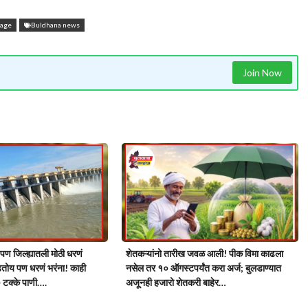
rage
Buldhana news
Join Now
 पण जिल्ह्यातली मोठी धरणं
शेतकऱ्यांनो तारीख जवळ आली! पीक विमा काढला
डतोय पण धरणं भरंना! काही
नसेल तर १० ऑगस्टपर्यंत करा अर्ज; बुलडाण्यात
० टक्के पाणी….
अजूनही हजारो शेतकरी बाहेर…