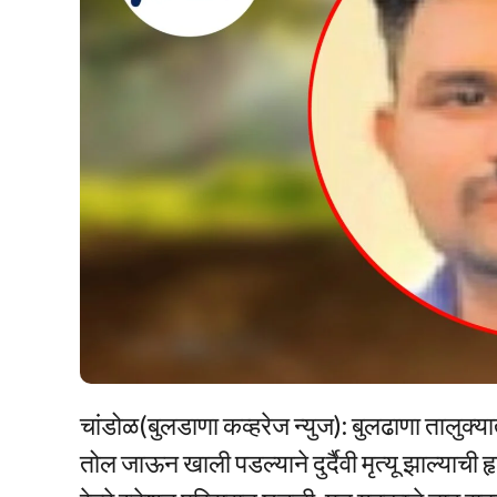
चांडोळ(बुलडाणा कव्हरेज न्युज): बुलढाणा तालुक्या
तोल जाऊन खाली पडल्याने दुर्दैवी मृत्यू झाल्याच