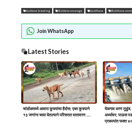
buldana breaking
Buldana coverage
buldhana
Buldhana cove
Join WhatsApp
Latest Stories
चांडोळमध्ये आवारा कुत्र्यांचा हैदोस; एका कुत्र्याने
येळगाव धरण तुडुंब,
१३ जणांना चावा घेतल्याने परिसरात वातावरण ….
अर्ध्यावर; पाऊस प
प्रकल्पांत फक्त ४