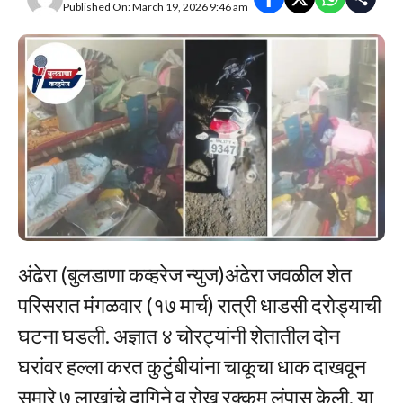
Published On: March 19, 2026 9:46 am
अंढेरा (बुलडाणा कव्हरेज न्युज)अंढेरा जवळील शेत
परिसरात मंगळवार (१७ मार्च) रात्री धाडसी दरोड्याची
घटना घडली. अज्ञात ४ चोरट्यांनी शेतातील दोन
घरांवर हल्ला करत कुटुंबीयांना चाकूचा धाक दाखवून
सुमारे ७ लाखांचे दागिने व रोख रक्कम लंपास केली. या