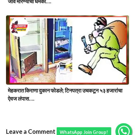
जीवे मारण्याची धमकी….
मेहकरात किराणा दुकान फोडले; टिनपत्रा उचकटून ५३ हजारांचा
ऐवज लंपास….
Leave a Comment
WhatsApp Join Group!