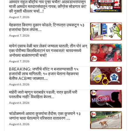
आमदार राहुल बोंद्रेंचं नाव पुन्हा चर्चेत! आठवडाभरापासून
माजी आमदार मतदारसंघातून गायब; काँग्रेस सोडणार का?
की नुसती थील्लर चर्चा…!
August 7, 2026
मेहकरात किराणा दुकान फोडले; टिनपत्रा उचकटून ५३
हजारांचा ऐवज लंपास….
August 7, 2026
मायेनं एकाच वेळी चार लेकरं जन्माला घातली; तीन पोरं अन्
एका पोरीच्या किलबिलाटानं घर गजबजलं! चारवनमध्ये
अनोख्या बाळंतपणाची चर्चा!
August 7, 2026
BREAKING: जप्तीचे वॉरंट न बजावण्यासाठी १५
हजारांची लाच मागितली; १० हजार घेताना मेहकरचा
बेलीफ ACBच्या जाळ्यात….
August 6, 2026
माहेरी जाते म्हणून घराबाहेर पडली; रात्र झाली घरी
परतलीच नाही! विवाहिता बेपत्ता…
August 6, 2026
चांडोळमध्ये आवारा कुत्र्यांचा हैदोस; एका कुत्र्याने १३
जणांना चावा घेतल्याने परिसरात वातावरण ….
August 6, 2026