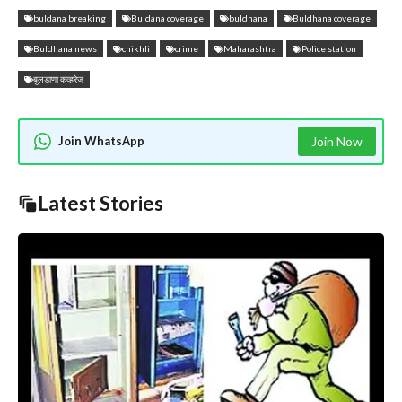
buldana breaking
Buldana coverage
buldhana
Buldhana coverage
Buldhana news
chikhli
crime
Maharashtra
Police station
बुलडाणा कव्हरेज
Join WhatsApp
Join Now
Latest Stories