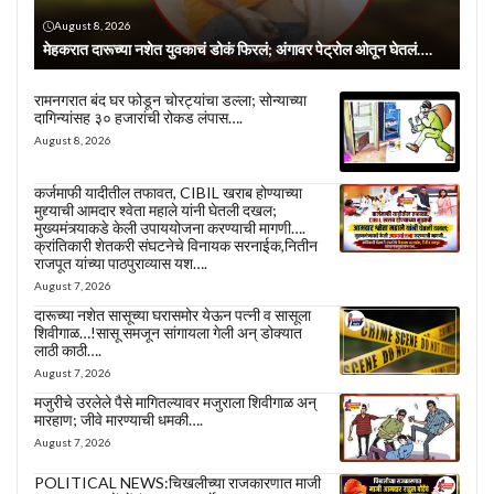
August 8, 2026
मेहकरात दारूच्या नशेत युवकाचं डोकं फिरलं; अंगावर पेट्रोल ओतून घेतलं….
रामनगरात बंद घर फोडून चोरट्यांचा डल्ला; सोन्याच्या
दागिन्यांसह ३० हजारांची रोकड लंपास….
August 8, 2026
कर्जमाफी यादीतील तफावत, CIBIL खराब होण्याच्या
मुद्द्याची आमदार श्वेता महाले यांनी घेतली दखल;
मुख्यमंत्र्याकडे केली उपाययोजना करण्याची मागणी….
क्रांतिकारी शेतकरी संघटनेचे विनायक सरनाईक,नितीन
राजपूत यांच्या पाठपुराव्यास यश….
August 7, 2026
दारूच्या नशेत सासूच्या घरासमोर येऊन पत्नी व सासूला
शिवीगाळ…!सासू समजून सांगायला गेली अन् डोक्यात
लाठी काठी….
August 7, 2026
मजुरीचे उरलेले पैसे मागितल्यावर मजुराला शिवीगाळ अन्
मारहाण; जीवे मारण्याची धमकी….
August 7, 2026
POLITICAL NEWS:चिखलीच्या राजकारणात माजी