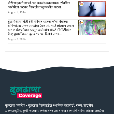
पोरीला एकटी गाठलं अन् घडलं धक्कादायक; संशयित
आरोपीला अटक! चिखली तालुक्यातील घटना…
August 6, 2026
दुधा येथील मर्दडी देवी मंदिरात धाडसी चोरी; देवीच्या
दागिन्यांसह २.७७ लाखांचा ऐवज लंपास..! तोंडाला रुमाल,
हातात हँडग्लोव्हज घालून आले दोन चोरटे सीसीटीव्हीत
कैद; दुचाकीवरून बुलढाण्याच्या दिशेने फरार….
August 6, 2026
बुलढाणा कव्हरेज - बुलढाणा जिल्ह्यातील स्थानिक घडामोडी, राज्य, राष्ट्रीय,
आंतरराष्ट्रीय, कृषी, राजकीय तसेच इतर सर्व ताज्या बातम्यांचे सर्वसमावेशक कव्हरेज