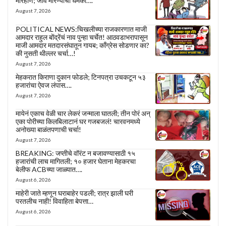
मारहाण; जीवे मारण्याची धमकी….
August 7, 2026
POLITICAL NEWS:चिखलीच्या राजकारणात माजी
आमदार राहुल बोंद्रेंचं नाव पुन्हा चर्चेत! आठवडाभरापासून
माजी आमदार मतदारसंघातून गायब; काँग्रेस सोडणार का?
की नुसती थील्लर चर्चा…!
August 7, 2026
मेहकरात किराणा दुकान फोडले; टिनपत्रा उचकटून ५३
हजारांचा ऐवज लंपास….
August 7, 2026
मायेनं एकाच वेळी चार लेकरं जन्माला घातली; तीन पोरं अन्
एका पोरीच्या किलबिलाटानं घर गजबजलं! चारवनमध्ये
अनोख्या बाळंतपणाची चर्चा!
August 7, 2026
BREAKING: जप्तीचे वॉरंट न बजावण्यासाठी १५
हजारांची लाच मागितली; १० हजार घेताना मेहकरचा
बेलीफ ACBच्या जाळ्यात….
August 6, 2026
माहेरी जाते म्हणून घराबाहेर पडली; रात्र झाली घरी
परतलीच नाही! विवाहिता बेपत्ता…
August 6, 2026