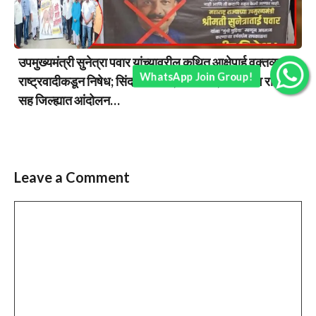
उपमुख्यमंत्री सुनेत्रा पवार यांच्यावरील कथित आक्षेपार्ह वक्तव्याचा
WhatsApp Join Group!
राष्ट्रवादीकडून निषेध; सिंदखेड राजा, चिखलीत, देऊळगाव राजा
सह जिल्ह्यात आंदोलन…
Leave a Comment
Comment