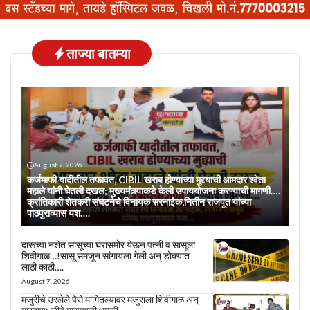
ताज्या बातम्या
August 7, 2026
कर्जमाफी यादीतील तफावत, CIBIL खराब होण्याच्या मुद्द्याची आमदार श्वेता
महाले यांनी घेतली दखल; मुख्यमंत्र्याकडे केली उपाययोजना करण्याची मागणी….
क्रांतिकारी शेतकरी संघटनेचे विनायक सरनाईक,नितीन राजपूत यांच्या
पाठपुराव्यास यश….
दारूच्या नशेत सासूच्या घरासमोर येऊन पत्नी व सासूला
शिवीगाळ…!सासू समजून सांगायला गेली अन् डोक्यात
लाठी काठी….
August 7, 2026
मजुरीचे उरलेले पैसे मागितल्यावर मजुराला शिवीगाळ अन्