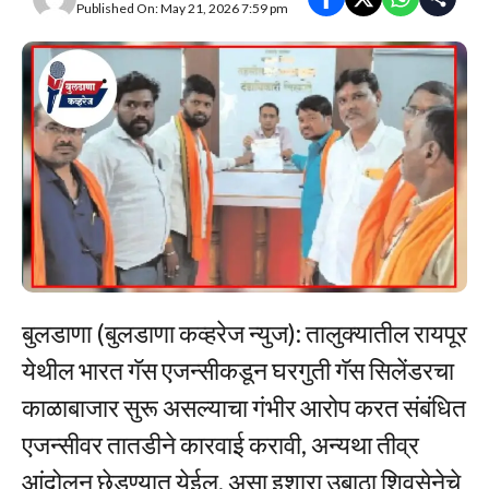
Published On: May 21, 2026 7:59 pm
बुलडाणा (बुलडाणा कव्हरेज न्युज): तालुक्यातील रायपूर
येथील भारत गॅस एजन्सीकडून घरगुती गॅस सिलेंडरचा
काळाबाजार सुरू असल्याचा गंभीर आरोप करत संबंधित
एजन्सीवर तातडीने कारवाई करावी, अन्यथा तीव्र
आंदोलन छेडण्यात येईल, असा इशारा उबाठा शिवसेनेचे