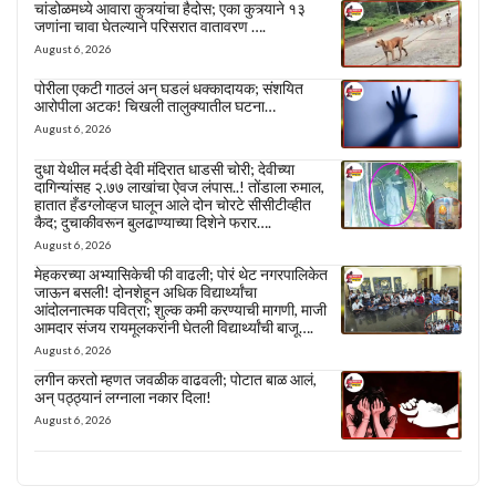
चांडोळमध्ये आवारा कुत्र्यांचा हैदोस; एका कुत्र्याने १३
जणांना चावा घेतल्याने परिसरात वातावरण ….
August 6, 2026
पोरीला एकटी गाठलं अन् घडलं धक्कादायक; संशयित
आरोपीला अटक! चिखली तालुक्यातील घटना…
August 6, 2026
दुधा येथील मर्दडी देवी मंदिरात धाडसी चोरी; देवीच्या
दागिन्यांसह २.७७ लाखांचा ऐवज लंपास..! तोंडाला रुमाल,
हातात हँडग्लोव्हज घालून आले दोन चोरटे सीसीटीव्हीत
कैद; दुचाकीवरून बुलढाण्याच्या दिशेने फरार….
August 6, 2026
मेहकरच्या अभ्यासिकेची फी वाढली; पोरं थेट नगरपालिकेत
जाऊन बसली! दोनशेहून अधिक विद्यार्थ्यांचा
आंदोलनात्मक पवित्रा; शुल्क कमी करण्याची मागणी, माजी
आमदार संजय रायमूलकरांनी घेतली विद्यार्थ्यांची बाजू….
August 6, 2026
लगीन करतो म्हणत जवळीक वाढवली; पोटात बाळ आलं,
अन् पठ्ठ्यानं लग्नाला नकार दिला!
August 6, 2026