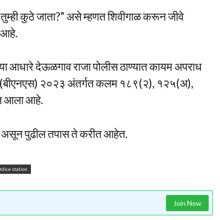
तुम्ही कुठे जाता?” असे म्हणत शिवीगाळ करून जीवे
 आहे.
राच्या आधारे देऊळगाव राजा पोलीस ठाण्यात कायम अपराध
ा (बीएनएस) २०२३ अंतर्गत कलम १८९(२), १२५(अ),
ात आला आहे.
ली असून पुढील तपास ते करीत आहेत.
olice station
Join Now