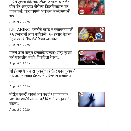
मायेनं एकाच वेळी चार लेकरं जन्माला घातली;
तीन पोरं अन् एका पोरीच्या किलबिलाटानं घर
गजबजलं! चारवनमध्ये अनोख्या बाळंतपणाची
चर्चा!
August 7, 2026
BREAKING: जप्तीचे वॉरंट न बजावण्यासाठी
१५ हजारांची लाच मागितली; १० हजार घेताना
मेहकरचा बेलीफ ACBच्या जाळ्यात….
August 6, 2026
माहेरी जाते म्हणून घराबाहेर पडली; रात्र झाली
घरी परतलीच नाही! विवाहिता बेपत्ता…
August 6, 2026
चांडोळमध्ये आवारा कुत्र्यांचा हैदोस; एका कुत्र्याने
१३ जणांना चावा घेतल्याने परिसरात वातावरण
….
August 6, 2026
पोरीला एकटी गाठलं अन् घडलं धक्कादायक;
संशयित आरोपीला अटक! चिखली तालुक्यातील
घटना…
August 6, 2026