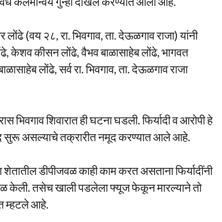
 विविध कलमान्वये गुन्हा दाखल करण्यात आला आहे.
वर लोंढे (वय २८, रा. भिवगाव, ता. देऊळगाव राजा) यांनी
ढे, केशव कीसन लोंढे, वैभव बाळासाहेब लोंढे, भागवत
ाळासाहेब लोंढे, सर्व रा. भिवगाव, ता. देऊळगाव राजा
ारास भिवगाव शिवारात ही घटना घडली. फिर्यादी व आरोपी हे
वाद सुरू असल्याचे तक्रारीत नमूद करण्यात आले आहे.
च्या शेतातील डीपीजवळ काही काम करत असताना फिर्यादींनी
ाळ केली. तसेच खाली पडलेला फ्यूज फेकून मारल्याने तो
त म्हटले आहे.