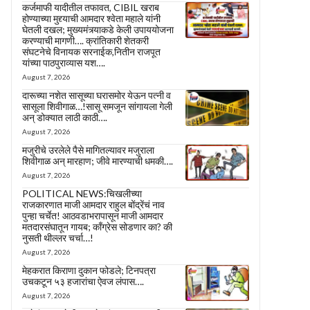
कर्जमाफी यादीतील तफावत, CIBIL खराब
होण्याच्या मुद्द्याची आमदार श्वेता महाले यांनी
घेतली दखल; मुख्यमंत्र्याकडे केली उपाययोजना
करण्याची मागणी…. क्रांतिकारी शेतकरी
संघटनेचे विनायक सरनाईक,नितीन राजपूत
यांच्या पाठपुराव्यास यश….
August 7, 2026
दारूच्या नशेत सासूच्या घरासमोर येऊन पत्नी व
सासूला शिवीगाळ…!सासू समजून सांगायला गेली
अन् डोक्यात लाठी काठी….
August 7, 2026
मजुरीचे उरलेले पैसे मागितल्यावर मजुराला
शिवीगाळ अन् मारहाण; जीवे मारण्याची धमकी….
August 7, 2026
POLITICAL NEWS:चिखलीच्या
राजकारणात माजी आमदार राहुल बोंद्रेंचं नाव
पुन्हा चर्चेत! आठवडाभरापासून माजी आमदार
मतदारसंघातून गायब; काँग्रेस सोडणार का? की
नुसती थील्लर चर्चा…!
August 7, 2026
मेहकरात किराणा दुकान फोडले; टिनपत्रा
उचकटून ५३ हजारांचा ऐवज लंपास….
August 7, 2026