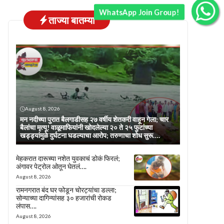
WhatsApp Join Group!
ताज्या बातम्या
August 8, 2026
मन नदीच्या पुरात बैलगाडीसह २७ वर्षीय शेतकरी वाहून गेला; चार
बैलांचा मृत्यू! वाळूमाफियांनी खोदलेल्या २० ते २५ फुटांच्या
खड्ड्यांमुळे दुर्घटना घडल्याचा आरोप; तरुणाचा शोध सुरू….
मेहकरात दारूच्या नशेत युवकाचं डोकं फिरलं;
अंगावर पेट्रोल ओतून घेतलं….
August 8, 2026
रामनगरात बंद घर फोडून चोरट्यांचा डल्ला;
सोन्याच्या दागिन्यांसह ३० हजारांची रोकड
लंपास….
August 8, 2026