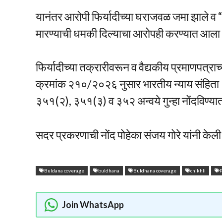
यानंतर आरोपी फिर्यादीच्या घराजवळ जमा झाले व “
मारण्याची धमकी दिल्याचा आरोपही करण्यात आला
फिर्यादीच्या तक्रारीवरून व वैद्यकीय प्रमाणपत्
क्रमांक २१०/२०२६ नुसार भारतीय न्याय संहित
३५१(२), ३५१(३) व ३५२ अन्वये गुन्हा नोंदविण्य
सदर प्रकरणाची नोंद पोहेका संजय गोरे यांनी के
Buldana coverage
buldhana
Buldhana coverage
chikhli
P
Join WhatsApp