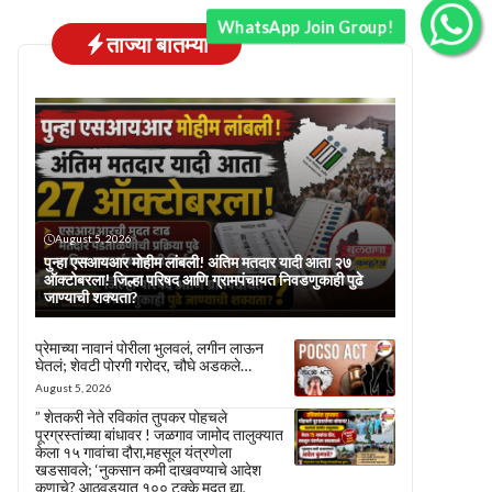
WhatsApp Join Group!
ताज्या बातम्या
August 5, 2026
पुन्हा एसआयआर मोहीम लांबली! अंतिम मतदार यादी आता २७
ऑक्टोबरला! जिल्हा परिषद आणि ग्रामपंचायत निवडणुकाही पुढे
जाण्याची शक्यता?
प्रेमाच्या नावानं पोरीला भुलवलं, लगीन लाऊन
घेतलं; शेवटी पोरगी गरोदर, चौघे अडकले…
August 5, 2026
” शेतकरी नेते रविकांत तुपकर पोहचले
पूरग्रस्तांच्या बांधावर ! जळगाव जामोद तालुक्यात
केला १५ गावांचा दौरा,महसूल यंत्रणेला
खडसावले; ‘नुकसान कमी दाखवण्याचे आदेश
कुणाचे? आठवड्यात १०० टक्के मदत द्या,