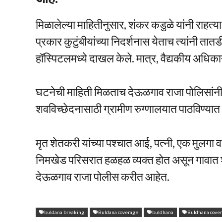
मिळालेल्या माहितीनुसार, शंकर कडुळे यांनी राहत
प्रकार कुटुंबीयांच्या निदर्शनास येताच त्यांनी ता
हॉस्पिटलमध्ये दाखल केले. मात्र, वैद्यकीय अधिकाऱ
घटनेची माहिती मिळताच देऊळगाव राजा पोलिसांनी 
शवविच्छेदनासाठी ग्रामीण रुग्णालयात पाठविण्या
मृत शेतकरी यांच्या पश्चात आई, पत्नी, एक मुलगा 
निमखेड परिसरात हळहळ व्यक्त होत असून गावात
देऊळगाव राजा पोलीस करीत आहेत.
buldana breaking
Buldana coverage
buldhana
Buldhana cove