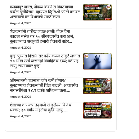
मलकापूर पांग्रा, पोफळ शिवणीत बिबट्याच्या
चर्चेला पूर्णविराम! व्हायरल व्हिडिओ-फोटो बनावट
असल्याचे वन विभागाचे स्पष्टीकरण….
August 4, 2026
शेतकऱ्यांनो तारीख जवळ आली! पीक विमा
काढला नसेल तर १० ऑगस्टपर्यंत करा अर्ज;
बुलडाण्यात अजूनही हजारो शेतकरी बाहेर…
August 4, 2026
पुन्हा पुण्यात दिसली तर मर्डर करून टाकू! लग्नात
५० लाख खर्च करूनही विवाहितेचा छळ; पतीसह
सासू-सासऱ्यांवर गुन्हा….
August 4, 2026
ऑगस्टमध्ये पावसाचा जोर कमी होणार?
बुलढाण्यात शेतकऱ्यांची चिंता वाढली; आतापर्यंत
सरासरीपेक्षा १४.२ टक्के अधिक पाऊस….
August 4, 2026
शेताच्या तार कंपाउंडमध्ये सोडलेल्या विजेचा
धक्का; ३० वर्षीय महिलेचा दुर्दैवी मृत्यू…..
August 4, 2026