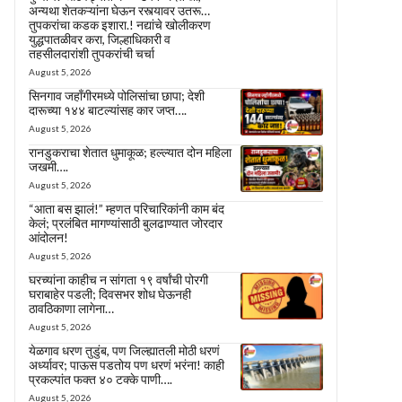
अन्यथा शेतकऱ्यांना घेऊन रस्त्यावर उतरू…
तुपकरांचा कडक इशारा.! नद्यांचे खोलीकरण
युद्धपातळीवर करा, जिल्हाधिकारी व
तहसीलदारांशी तुपकरांची चर्चा
August 5, 2026
सिनगाव जहाँगीरमध्ये पोलिसांचा छापा; देशी
दारूच्या १४४ बाटल्यांसह कार जप्त….
August 5, 2026
रानडुकराचा शेतात धुमाकूळ; हल्ल्यात दोन महिला
जखमी….
August 5, 2026
“आता बस झालं!” म्हणत परिचारिकांनी काम बंद
केलं; प्रलंबित मागण्यांसाठी बुलढाण्यात जोरदार
आंदोलन!
August 5, 2026
घरच्यांना काहीच न सांगता १९ वर्षांची पोरगी
घराबाहेर पडली; दिवसभर शोध घेऊनही
ठावठिकाणा लागेना…
August 5, 2026
येळगाव धरण तुडुंब, पण जिल्ह्यातली मोठी धरणं
अर्ध्यावर; पाऊस पडतोय पण धरणं भरंना! काही
प्रकल्पांत फक्त ४० टक्के पाणी….
August 5, 2026