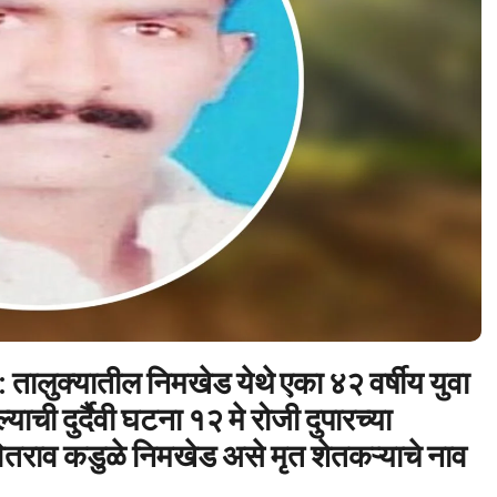
 तालुक्यातील निमखेड येथे एका ४२ वर्षीय युवा
ची दुर्दैवी घटना १२ मे रोजी दुपारच्या
राव कडुळे निमखेड असे मृत शेतकऱ्याचे नाव