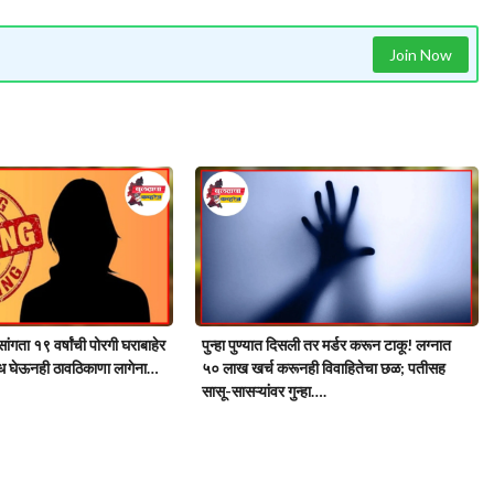
Join Now
ांगता १९ वर्षांची पोरगी घराबाहेर
पुन्हा पुण्यात दिसली तर मर्डर करून टाकू! लग्नात
 घेऊनही ठावठिकाणा लागेना…
५० लाख खर्च करूनही विवाहितेचा छळ; पतीसह
सासू-सासऱ्यांवर गुन्हा….