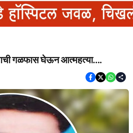
ऱ्याची गळफास घेऊन आत्महत्या….