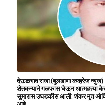
देऊळगाव राजा (बुलडाणा कव्हरेज न्युज) :
शेतकऱ्याने गळफास घेऊन आत्महत्या केल्या
सुमारास उघडकीस आली. शंकर मृत ओवित
आहे.