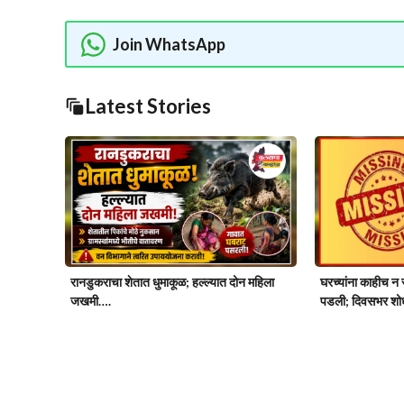
Join WhatsApp
Latest Stories
रानडुकराचा शेतात धुमाकूळ; हल्ल्यात दोन महिला
घरच्यांना काहीच न स
जखमी….
पडली; दिवसभर शोध