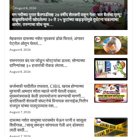
August 8, 2026
मन नदीच्या पुरात बैलगाडीसह २७ वर्षीय शेतकरी वाहून गेला; चार बैलांचा मृत्यू!
वाळूमाफियांनी खोदलेल्या २० ते २५ फुटांच्या खड्ड्यांमुळे दुर्घटना घडल्याचा
आरोप; तरुणाचा शोध सुरू….
मेहकरात दारूच्या नशेत युवकाचं डोकं फिरलं; अंगावर
पेट्रोल ओतून घेतलं….
August 8, 2026
रामनगरात बंद घर फोडून चोरट्यांचा डल्ला; सोन्याच्या
दागिन्यांसह ३० हजारांची रोकड लंपास….
August 8, 2026
कर्जमाफी यादीतील तफावत, CIBIL खराब होण्याच्या
मुद्द्याची आमदार श्वेता महाले यांनी घेतली दखल;
मुख्यमंत्र्याकडे केली उपाययोजना करण्याची मागणी….
क्रांतिकारी शेतकरी संघटनेचे विनायक सरनाईक,नितीन
राजपूत यांच्या पाठपुराव्यास यश….
August 7, 2026
दारूच्या नशेत सासूच्या घरासमोर येऊन पत्नी व सासूला
शिवीगाळ…!सासू समजून सांगायला गेली अन् डोक्यात
लाठी काठी….
August 7, 2026