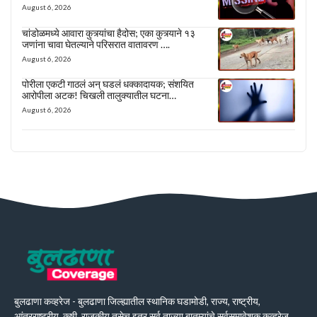
August 6, 2026
चांडोळमध्ये आवारा कुत्र्यांचा हैदोस; एका कुत्र्याने १३
जणांना चावा घेतल्याने परिसरात वातावरण ….
August 6, 2026
पोरीला एकटी गाठलं अन् घडलं धक्कादायक; संशयित
आरोपीला अटक! चिखली तालुक्यातील घटना…
August 6, 2026
बुलढाणा कव्हरेज - बुलढाणा जिल्ह्यातील स्थानिक घडामोडी, राज्य, राष्ट्रीय,
आंतरराष्ट्रीय, कृषी, राजकीय तसेच इतर सर्व ताज्या बातम्यांचे सर्वसमावेशक कव्हरेज