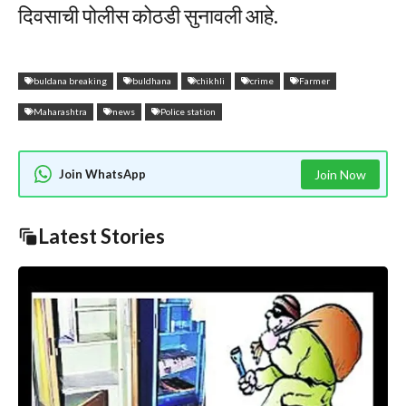
दिवसाची पोलीस कोठडी सुनावली आहे.
buldana breaking
buldhana
chikhli
crime
Farmer
Maharashtra
news
Police station
Join WhatsApp
Join Now
Latest Stories