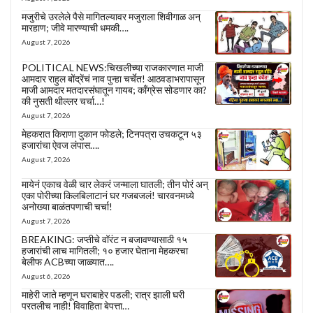
मजुरीचे उरलेले पैसे मागितल्यावर मजुराला शिवीगाळ अन्
मारहाण; जीवे मारण्याची धमकी….
August 7, 2026
POLITICAL NEWS:चिखलीच्या राजकारणात माजी
आमदार राहुल बोंद्रेंचं नाव पुन्हा चर्चेत! आठवडाभरापासून
माजी आमदार मतदारसंघातून गायब; काँग्रेस सोडणार का?
की नुसती थील्लर चर्चा…!
August 7, 2026
मेहकरात किराणा दुकान फोडले; टिनपत्रा उचकटून ५३
हजारांचा ऐवज लंपास….
August 7, 2026
मायेनं एकाच वेळी चार लेकरं जन्माला घातली; तीन पोरं अन्
एका पोरीच्या किलबिलाटानं घर गजबजलं! चारवनमध्ये
अनोख्या बाळंतपणाची चर्चा!
August 7, 2026
BREAKING: जप्तीचे वॉरंट न बजावण्यासाठी १५
हजारांची लाच मागितली; १० हजार घेताना मेहकरचा
बेलीफ ACBच्या जाळ्यात….
August 6, 2026
माहेरी जाते म्हणून घराबाहेर पडली; रात्र झाली घरी
परतलीच नाही! विवाहिता बेपत्ता…