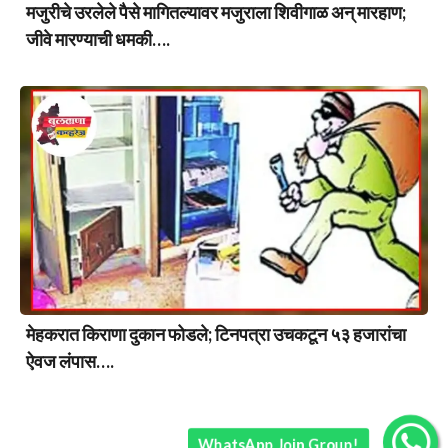
मजुरीचे उरलेले पैसे मागितल्यावर मजुराला शिवीगाळ अन् मारहाण;
जीवे मारण्याची धमकी….
मेहकरात किराणा दुकान फोडले; टिनपत्रा उचकटून ५३ हजारांचा
ऐवज लंपास….
WhatsApp Join Group!