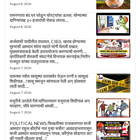
August 8, 2026
रामनगरात बंद घर फोडून चोरट्यांचा डल्ला; सोन्याच्या
दागिन्यांसह ३० हजारांची रोकड लंपास….
August 8, 2026
कर्जमाफी यादीतील तफावत, CIBIL खराब होण्याच्या
मुद्द्याची आमदार श्वेता महाले यांनी घेतली दखल;
मुख्यमंत्र्याकडे केली उपाययोजना करण्याची मागणी….
क्रांतिकारी शेतकरी संघटनेचे विनायक सरनाईक,नितीन
राजपूत यांच्या पाठपुराव्यास यश….
August 7, 2026
दारूच्या नशेत सासूच्या घरासमोर येऊन पत्नी व सासूला
शिवीगाळ…!सासू समजून सांगायला गेली अन् डोक्यात
लाठी काठी….
August 7, 2026
मजुरीचे उरलेले पैसे मागितल्यावर मजुराला शिवीगाळ अन्
मारहाण; जीवे मारण्याची धमकी….
August 7, 2026
POLITICAL NEWS:चिखलीच्या राजकारणात माजी
आमदार राहुल बोंद्रेंचं नाव पुन्हा चर्चेत! आठवडाभरापासून
माजी आमदार मतदारसंघातून गायब; काँग्रेस सोडणार का?
की नुसती थील्लर चर्चा…!