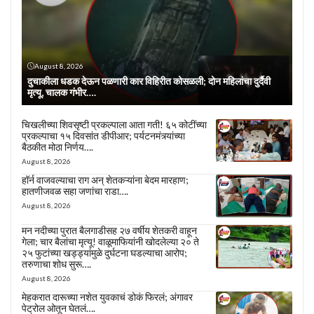
August 8, 2026
दुचाकीला धडक देऊन पळणारी कार विहिरीत कोसळली; दोन महिलांचा दुर्दैवी
मृत्यू, चालक गंभीर….
चिखलीच्या शिवसृष्टी प्रकल्पाला आता गती! ६५ कोटींच्या
प्रकल्पाचा १५ दिवसांत डीपीआर; पर्यटनमंत्र्यांच्या
बैठकीत मोठा निर्णय….
August 8, 2026
हॉर्न वाजवल्याचा राग अन् शेतकऱ्यांना बेदम मारहाण;
हातणीजवळ सहा जणांचा राडा….
August 8, 2026
मन नदीच्या पुरात बैलगाडीसह २७ वर्षीय शेतकरी वाहून
गेला; चार बैलांचा मृत्यू! वाळूमाफियांनी खोदलेल्या २० ते
२५ फुटांच्या खड्ड्यांमुळे दुर्घटना घडल्याचा आरोप;
तरुणाचा शोध सुरू….
August 8, 2026
मेहकरात दारूच्या नशेत युवकाचं डोकं फिरलं; अंगावर
पेट्रोल ओतून घेतलं….