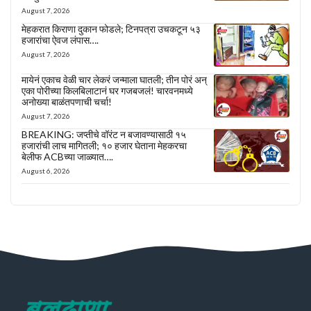
August 7, 2026
मेहकरात किराणा दुकान फोडले; टिनपत्रा उचकटून ५३
हजारांचा ऐवज लंपास….
August 7, 2026
मायेनं एकाच वेळी चार लेकरं जन्माला घातली; तीन पोरं अन्
एका पोरीच्या किलबिलाटानं घर गजबजलं! चारवनमध्ये
अनोख्या बाळंतपणाची चर्चा!
August 7, 2026
BREAKING: जप्तीचे वॉरंट न बजावण्यासाठी १५
हजारांची लाच मागितली; १० हजार घेताना मेहकरचा
बेलीफ ACBच्या जाळ्यात….
August 6, 2026