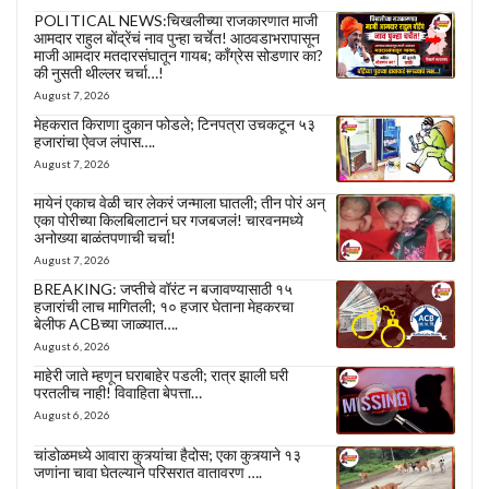
POLITICAL NEWS:चिखलीच्या राजकारणात माजी
आमदार राहुल बोंद्रेंचं नाव पुन्हा चर्चेत! आठवडाभरापासून
माजी आमदार मतदारसंघातून गायब; काँग्रेस सोडणार का?
की नुसती थील्लर चर्चा…!
August 7, 2026
मेहकरात किराणा दुकान फोडले; टिनपत्रा उचकटून ५३
हजारांचा ऐवज लंपास….
August 7, 2026
मायेनं एकाच वेळी चार लेकरं जन्माला घातली; तीन पोरं अन्
एका पोरीच्या किलबिलाटानं घर गजबजलं! चारवनमध्ये
अनोख्या बाळंतपणाची चर्चा!
August 7, 2026
BREAKING: जप्तीचे वॉरंट न बजावण्यासाठी १५
हजारांची लाच मागितली; १० हजार घेताना मेहकरचा
बेलीफ ACBच्या जाळ्यात….
August 6, 2026
माहेरी जाते म्हणून घराबाहेर पडली; रात्र झाली घरी
परतलीच नाही! विवाहिता बेपत्ता…
August 6, 2026
चांडोळमध्ये आवारा कुत्र्यांचा हैदोस; एका कुत्र्याने १३
जणांना चावा घेतल्याने परिसरात वातावरण ….