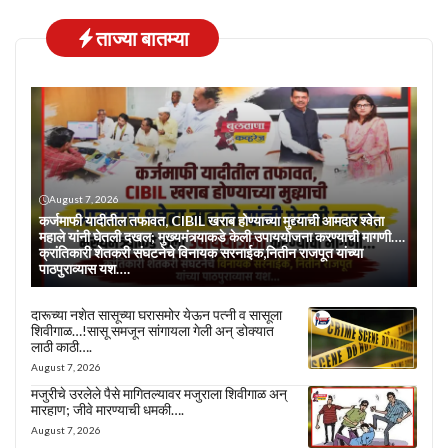
ताज्या बातम्या
August 7, 2026
कर्जमाफी यादीतील तफावत, CIBIL खराब होण्याच्या मुद्द्याची आमदार श्वेता
महाले यांनी घेतली दखल; मुख्यमंत्र्याकडे केली उपाययोजना करण्याची मागणी….
क्रांतिकारी शेतकरी संघटनेचे विनायक सरनाईक,नितीन राजपूत यांच्या
पाठपुराव्यास यश….
दारूच्या नशेत सासूच्या घरासमोर येऊन पत्नी व सासूला
शिवीगाळ…!सासू समजून सांगायला गेली अन् डोक्यात
लाठी काठी….
August 7, 2026
मजुरीचे उरलेले पैसे मागितल्यावर मजुराला शिवीगाळ अन्
मारहाण; जीवे मारण्याची धमकी….
August 7, 2026