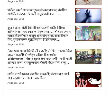
August 6, 2026
पोरीला एकटी गाठलं अन् घडलं धक्कादायक; संशयित
आरोपीला अटक! चिखली तालुक्यातील घटना…
August 6, 2026
दुधा येथील मर्दडी देवी मंदिरात धाडसी चोरी; देवीच्या
दागिन्यांसह २.७७ लाखांचा ऐवज लंपास..! तोंडाला रुमाल,
हातात हँडग्लोव्हज घालून आले दोन चोरटे सीसीटीव्हीत
कैद; दुचाकीवरून बुलढाण्याच्या दिशेने फरार….
August 6, 2026
मेहकरच्या अभ्यासिकेची फी वाढली; पोरं थेट नगरपालिकेत
जाऊन बसली! दोनशेहून अधिक विद्यार्थ्यांचा
आंदोलनात्मक पवित्रा; शुल्क कमी करण्याची मागणी, माजी
आमदार संजय रायमूलकरांनी घेतली विद्यार्थ्यांची बाजू….
August 6, 2026
लगीन करतो म्हणत जवळीक वाढवली; पोटात बाळ आलं,
अन् पठ्ठ्यानं लग्नाला नकार दिला!
August 6, 2026