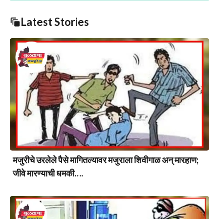
Latest Stories
मजुरीचे उरलेले पैसे मागितल्यावर मजुराला शिवीगाळ अन् मारहाण;
जीवे मारण्याची धमकी….