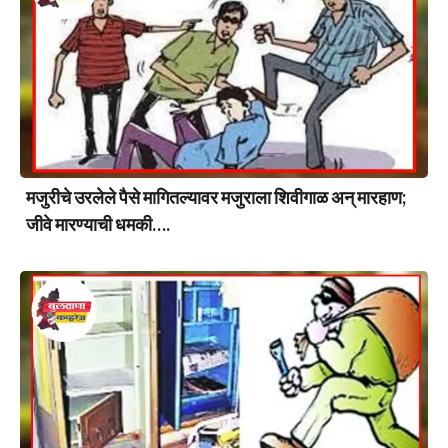
मजुरीचे उरलेले पैसे मागितल्यावर मजुराला शिवीगाळ अन् मारहाण;
जीवे मारण्याची धमकी….