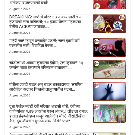
अनोख्या बाळंतपणाची चर्चा!
August 7, 2026
BREAKING: जप्तीचे वॉरंट न बजावण्यासाठी १५
हजारांची लाच मागितली; १० हजार घेताना मेहकरचा
बेलीफ ACBच्या जाळ्यात….
August 6, 2026
माहेरी जाते म्हणून घराबाहेर पडली; रात्र झाली घरी
परतलीच नाही! विवाहिता बेपत्ता…
August 6, 2026
चांडोळमध्ये आवारा कुत्र्यांचा हैदोस; एका कुत्र्याने १३
जणांना चावा घेतल्याने परिसरात वातावरण ….
August 6, 2026
पोरीला एकटी गाठलं अन् घडलं धक्कादायक; संशयित
आरोपीला अटक! चिखली तालुक्यातील घटना…
August 6, 2026
दुधा येथील मर्दडी देवी मंदिरात धाडसी चोरी; देवीच्या
दागिन्यांसह २.७७ लाखांचा ऐवज लंपास..! तोंडाला रुमाल,
हातात हँडग्लोव्हज घालून आले दोन चोरटे सीसीटीव्हीत
कैद; दुचाकीवरून बुलढाण्याच्या दिशेने फरार….
August 6, 2026
मेहकरच्या अभ्यासिकेची फी वाढली; पोरं थेट नगरपालिकेत