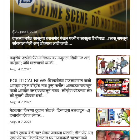
August 7, 2026
दारूच्या नशेत सासूच्या घरासमोर येऊन पत्नी व सासूला शिवीगाळ…!सासू समजून
सांगायला गेली अन् डोक्यात लाठी काठी….
मजुरीचे उरलेले पैसे मागितल्यावर मजुराला शिवीगाळ अन्
मारहाण; जीवे मारण्याची धमकी….
August 7, 2026
POLITICAL NEWS:चिखलीच्या राजकारणात माजी
आमदार राहुल बोंद्रेंचं नाव पुन्हा चर्चेत! आठवडाभरापासून
माजी आमदार मतदारसंघातून गायब; काँग्रेस सोडणार का?
की नुसती थील्लर चर्चा…!
August 7, 2026
मेहकरात किराणा दुकान फोडले; टिनपत्रा उचकटून ५३
हजारांचा ऐवज लंपास….
August 7, 2026
मायेनं एकाच वेळी चार लेकरं जन्माला घातली; तीन पोरं अन्
एका पोरीच्या किलबिलाटानं घर गजबजलं! चारवनमध्ये