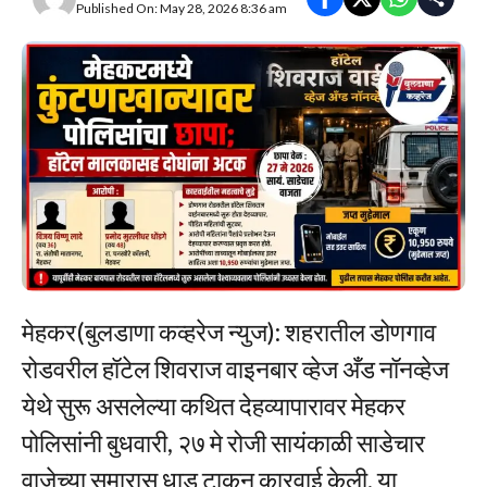
Published On: May 28, 2026 8:36 am
मेहकर(बुलडाणा कव्हरेज न्युज): शहरातील डोणगाव
रोडवरील हॉटेल शिवराज वाइनबार व्हेज अँड नॉनव्हेज
येथे सुरू असलेल्या कथित देहव्यापारावर मेहकर
पोलिसांनी बुधवारी, २७ मे रोजी सायंकाळी साडेचार
वाजेच्या सुमारास धाड टाकून कारवाई केली. या