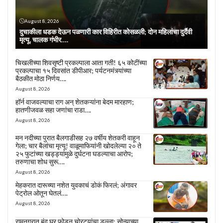
August 8, 2026
दुचाकीला धडक देऊन पळणारी कार विहिरीत कोसळली; दोन महिलांचा दुर्दैवी
मृत्यू, चालक गंभीर….
चिखलीच्या शिवसृष्टी प्रकल्पाला आता गती! ६५ कोटींच्या
प्रकल्पाचा १५ दिवसांत डीपीआर; पर्यटनमंत्र्यांच्या
बैठकीत मोठा निर्णय….
August 8, 2026
हॉर्न वाजवल्याचा राग अन् शेतकऱ्यांना बेदम मारहाण;
हातणीजवळ सहा जणांचा राडा….
August 8, 2026
मन नदीच्या पुरात बैलगाडीसह २७ वर्षीय शेतकरी वाहून
गेला; चार बैलांचा मृत्यू! वाळूमाफियांनी खोदलेल्या २० ते
२५ फुटांच्या खड्ड्यांमुळे दुर्घटना घडल्याचा आरोप;
तरुणाचा शोध सुरू….
August 8, 2026
मेहकरात दारूच्या नशेत युवकाचं डोकं फिरलं; अंगावर
पेट्रोल ओतून घेतलं….
August 8, 2026
रामनगरात बंद घर फोडून चोरट्यांचा डल्ला; सोन्याच्या