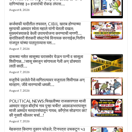
दागिन्यांसह ३० हजारांची रोकड लंपास….
August 8, 2026
कर्जमाफी यादीतील तफावत, CIBIL खराब होण्याच्या
मुद्द्याची आमदार श्वेता महाले यांनी घेतली दखल;
मुख्यमंत्र्याकडे केली उपाययोजना करण्याची मागणी….
क्रांतिकारी शेतकरी संघटनेचे विनायक सरनाईक,नितीन
राजपूत यांच्या पाठपुराव्यास यश….
August 7, 2026
दारूच्या नशेत सासूच्या घरासमोर येऊन पत्नी व सासूला
शिवीगाळ…!सासू समजून सांगायला गेली अन् डोक्यात
लाठी काठी….
August 7, 2026
मजुरीचे उरलेले पैसे मागितल्यावर मजुराला शिवीगाळ अन्
मारहाण; जीवे मारण्याची धमकी….
August 7, 2026
POLITICAL NEWS:चिखलीच्या राजकारणात माजी
आमदार राहुल बोंद्रेंचं नाव पुन्हा चर्चेत! आठवडाभरापासून
माजी आमदार मतदारसंघातून गायब; काँग्रेस सोडणार का?
की नुसती थील्लर चर्चा…!
August 7, 2026
मेहकरात किराणा दुकान फोडले; टिनपत्रा उचकटून ५३