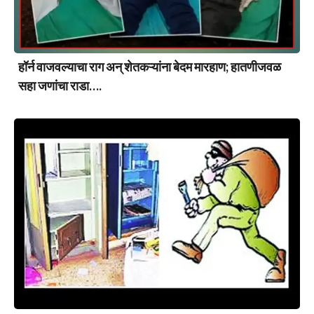
हॉर्न वाजवल्याचा राग अन् शेतकऱ्यांना बेदम मारहाण; हातणीजवळ
सहा जणांचा राडा….