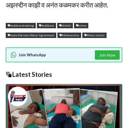
अझरुद्दीन काझी व अनंत कळमकर करीत आहेत.
buldana breaking
buldhana
chikhli
crime
India-Pakistan Water Agreement
Maharashtra
Police station
Join WhatsApp
Join Now
Latest Stories