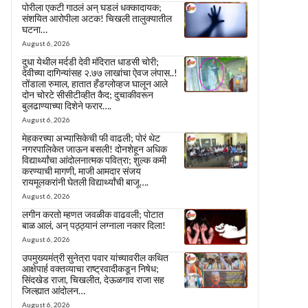
पोरीला एकटी गाठलं अन् घडलं धक्कादायक;
संशयित आरोपीला अटक! चिखली तालुक्यातील
घटना…
August 6, 2026
दुधा येथील मर्दडी देवी मंदिरात धाडसी चोरी;
देवीच्या दागिन्यांसह २.७७ लाखांचा ऐवज लंपास..!
तोंडाला रुमाल, हातात हँडग्लोव्हज घालून आले
दोन चोरटे सीसीटीव्हीत कैद; दुचाकीवरून
बुलढाण्याच्या दिशेने फरार….
August 6, 2026
मेहकरच्या अभ्यासिकेची फी वाढली; पोरं थेट
नगरपालिकेत जाऊन बसली! दोनशेहून अधिक
विद्यार्थ्यांचा आंदोलनात्मक पवित्रा; शुल्क कमी
करण्याची मागणी, माजी आमदार संजय
रायमूलकरांनी घेतली विद्यार्थ्यांची बाजू….
August 6, 2026
लगीन करतो म्हणत जवळीक वाढवली; पोटात
बाळ आलं, अन् पठ्ठ्यानं लग्नाला नकार दिला!
August 6, 2026
उपमुख्यमंत्री सुनेत्रा पवार यांच्यावरील कथित
आक्षेपार्ह वक्तव्याचा राष्ट्रवादीकडून निषेध;
सिंदखेड राजा, चिखलीत, देऊळगाव राजा सह
जिल्ह्यात आंदोलन…
August 6, 2026