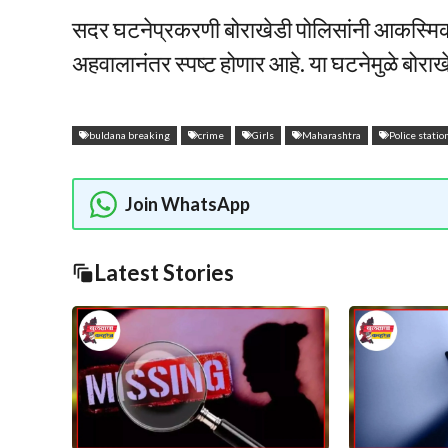
सदर घटनेप्रकरणी बोराखेडी पोलिसांनी आकस्मिक मृ
अहवालानंतर स्पष्ट होणार आहे. या घटनेमुळे बोरा
buldana breaking
crime
Girls
Maharashtra
Police statio
Join WhatsApp
Latest Stories