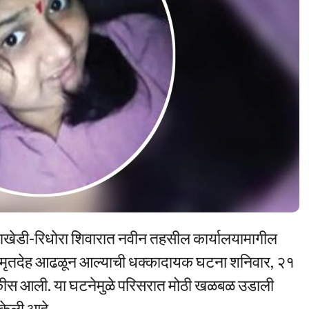
बोराखेडी-रिधोरा शिवारात नवीन तहसील कार्यालयामागील
ीचा मृतदेह आढळून आल्याची धक्कादायक घटना शनिवार, २१
उघडकीस आली. या घटनेमुळे परिसरात मोठी खळबळ उडाली
 केली आहे.