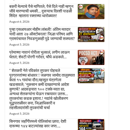
बकरी मेल्याचे पैसे मागितले; पैसे दिले नाही म्हणून
जीवे मारण्याची धमकी… दुसऱ्याच दिवशी पाडळी
शिंदेत म्हातारा रक्ताच्या थारोळ्यात!
August 6, 2026
पुन्हा एसआयआर मोहीम लांबली! अंतिम मतदार
यादी आता २७ ऑक्टोबरला! जिल्हा परिषद आणि
ग्रामपंचायत निवडणुकाही पुढे जाण्याची शक्यता?
August 5, 2026
प्रेमाच्या नावानं पोरीला भुलवलं, लगीन लाऊन
घेतलं; शेवटी पोरगी गरोदर, चौघे अडकले…
August 5, 2026
” शेतकरी नेते रविकांत तुपकर पोहचले
पूरग्रस्तांच्या बांधावर ! जळगाव जामोद तालुक्यात
केला १५ गावांचा दौरा,महसूल यंत्रणेला
खडसावले; ‘नुकसान कमी दाखवण्याचे आदेश
कुणाचे? आठवड्यात १०० टक्के मदत द्या,
अन्यथा शेतकऱ्यांना घेऊन रस्त्यावर उतरू…
तुपकरांचा कडक इशारा.! नद्यांचे खोलीकरण
युद्धपातळीवर करा, जिल्हाधिकारी व
तहसीलदारांशी तुपकरांची चर्चा
August 5, 2026
सिनगाव जहाँगीरमध्ये पोलिसांचा छापा; देशी
दारूच्या १४४ बाटल्यांसह कार जप्त….