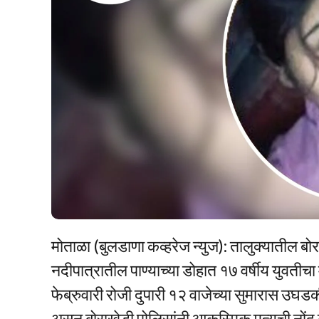
मोताळा (बुलडाणा कव्हरेज न्युज): तालुक्यातील 
नदीपात्रातील पाण्याच्या डोहात १७ वर्षीय युवत
फेब्रुवारी रोजी दुपारी १२ वाजेच्या सुमारास 
असून बोराखेडी पोलिसांनी आकस्मिक मृत्यूची नोंद