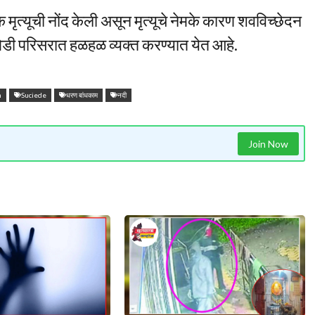
त्यूची नोंद केली असून मृत्यूचे नेमके कारण शवविच्छेदन
खेडी परिसरात हळहळ व्यक्त करण्यात येत आहे.
n
Suciede
धरण बांधकाम
नदी
Join Now