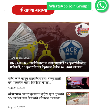
WhatsApp Join Group!
ताज्या बातम्या
August 6, 2026
BREAKING: जप्तीचे वॉरंट न बजावण्यासाठी १५ हजारांची लाच
मागितली; १० हजार घेताना मेहकरचा बेलीफ ACBच्या जाळ्यात….
माहेरी जाते म्हणून घराबाहेर पडली; रात्र झाली
घरी परतलीच नाही! विवाहिता बेपत्ता…
August 6, 2026
चांडोळमध्ये आवारा कुत्र्यांचा हैदोस; एका कुत्र्याने
१३ जणांना चावा घेतल्याने परिसरात वातावरण
….
August 6, 2026