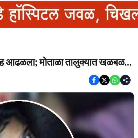
ृतदेह आढळला; मोताळा तालुक्यात खळबळ…