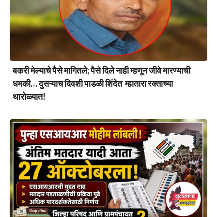
बकरी मेल्याचे पैसे मागितले; पैसे दिले नाही म्हणून जीवे मारण्याची
धमकी… दुसऱ्याच दिवशी पाडळी शिंदेत म्हातारा रक्ताच्या
थारोळ्यात!