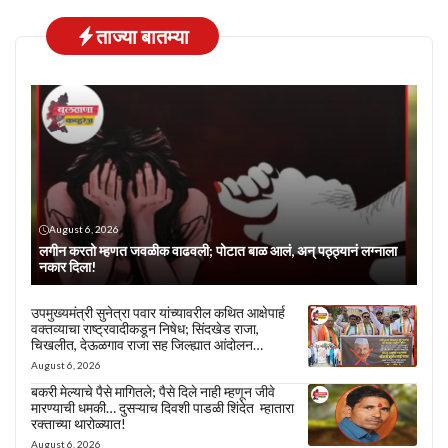
ताज्या बातम्या
August 6, 2026
लगीन करतो म्हणत जवळीक वाढवली; पोटात बाळ आलं, अन् पठ्ठ्यानं लग्नाला
नकार दिला!
उपमुख्यमंत्री सुनेत्रा पवार यांच्यावरील कथित आक्षेपार्ह
वक्तव्याचा राष्ट्रवादीकडून निषेध; सिंदखेड राजा,
चिखलीत, देऊळगाव राजा सह जिल्ह्यात आंदोलन…
August 6, 2026
बकरी मेल्याचे पैसे मागितले; पैसे दिले नाही म्हणून जीवे
मारण्याची धमकी… दुसऱ्याच दिवशी पाडळी शिंदेत म्हातारा
रक्ताच्या थारोळ्यात!
August 6, 2026