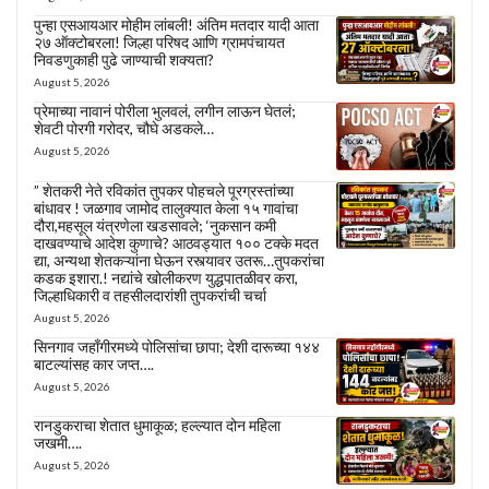
पुन्हा एसआयआर मोहीम लांबली! अंतिम मतदार यादी आता
२७ ऑक्टोबरला! जिल्हा परिषद आणि ग्रामपंचायत
निवडणुकाही पुढे जाण्याची शक्यता?
August 5, 2026
प्रेमाच्या नावानं पोरीला भुलवलं, लगीन लाऊन घेतलं;
शेवटी पोरगी गरोदर, चौघे अडकले…
August 5, 2026
” शेतकरी नेते रविकांत तुपकर पोहचले पूरग्रस्तांच्या
बांधावर ! जळगाव जामोद तालुक्यात केला १५ गावांचा
दौरा,महसूल यंत्रणेला खडसावले; ‘नुकसान कमी
दाखवण्याचे आदेश कुणाचे? आठवड्यात १०० टक्के मदत
द्या, अन्यथा शेतकऱ्यांना घेऊन रस्त्यावर उतरू…तुपकरांचा
कडक इशारा.! नद्यांचे खोलीकरण युद्धपातळीवर करा,
जिल्हाधिकारी व तहसीलदारांशी तुपकरांची चर्चा
August 5, 2026
सिनगाव जहाँगीरमध्ये पोलिसांचा छापा; देशी दारूच्या १४४
बाटल्यांसह कार जप्त….
August 5, 2026
रानडुकराचा शेतात धुमाकूळ; हल्ल्यात दोन महिला
जखमी….
August 5, 2026