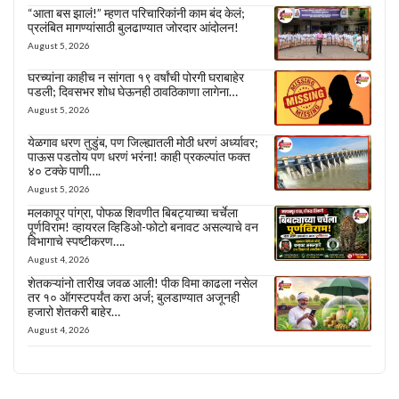
“आता बस झालं!” म्हणत परिचारिकांनी काम बंद केलं;
प्रलंबित मागण्यांसाठी बुलढाण्यात जोरदार आंदोलन!
August 5, 2026
घरच्यांना काहीच न सांगता १९ वर्षांची पोरगी घराबाहेर
पडली; दिवसभर शोध घेऊनही ठावठिकाणा लागेना…
August 5, 2026
येळगाव धरण तुडुंब, पण जिल्ह्यातली मोठी धरणं अर्ध्यावर;
पाऊस पडतोय पण धरणं भरंना! काही प्रकल्पांत फक्त
४० टक्के पाणी….
August 5, 2026
मलकापूर पांग्रा, पोफळ शिवणीत बिबट्याच्या चर्चेला
पूर्णविराम! व्हायरल व्हिडिओ-फोटो बनावट असल्याचे वन
विभागाचे स्पष्टीकरण….
August 4, 2026
शेतकऱ्यांनो तारीख जवळ आली! पीक विमा काढला नसेल
तर १० ऑगस्टपर्यंत करा अर्ज; बुलडाण्यात अजूनही
हजारो शेतकरी बाहेर…
August 4, 2026