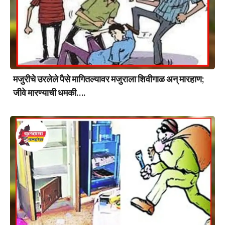
मजुरीचे उरलेले पैसे मागितल्यावर मजुराला शिवीगाळ अन् मारहाण;
जीवे मारण्याची धमकी….