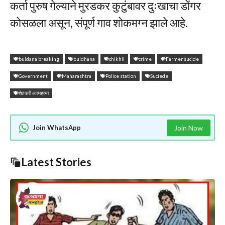
कर्ता पुरुष गेल्याने मुरडकर कुटुंबावर दुःखाचा डोंगर
कोसळला असून, संपूर्ण गाव शोकमग्न झाले आहे.
buldana breaking
buldhana
chikhli
crime
Farmer sucide
Government
Maharashtra
Police station
Suciede
शेतकरी आत्महत्या
Join WhatsApp
Join Now
Latest Stories