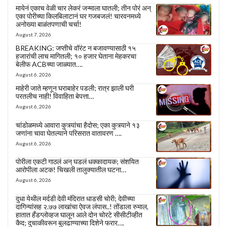
मायेनं एकाच वेळी चार लेकरं जन्माला घातली; तीन पोरं अन्
एका पोरीच्या किलबिलाटानं घर गजबजलं! चारवनमध्ये
अनोख्या बाळंतपणाची चर्चा!
August 7, 2026
BREAKING: जप्तीचे वॉरंट न बजावण्यासाठी १५
हजारांची लाच मागितली; १० हजार घेताना मेहकरचा
बेलीफ ACBच्या जाळ्यात….
August 6, 2026
माहेरी जाते म्हणून घराबाहेर पडली; रात्र झाली घरी
परतलीच नाही! विवाहिता बेपत्ता…
August 6, 2026
चांडोळमध्ये आवारा कुत्र्यांचा हैदोस; एका कुत्र्याने १३
जणांना चावा घेतल्याने परिसरात वातावरण ….
August 6, 2026
पोरीला एकटी गाठलं अन् घडलं धक्कादायक; संशयित
आरोपीला अटक! चिखली तालुक्यातील घटना…
August 6, 2026
दुधा येथील मर्दडी देवी मंदिरात धाडसी चोरी; देवीच्या
दागिन्यांसह २.७७ लाखांचा ऐवज लंपास..! तोंडाला रुमाल,
हातात हँडग्लोव्हज घालून आले दोन चोरटे सीसीटीव्हीत
कैद; दुचाकीवरून बुलढाण्याच्या दिशेने फरार….