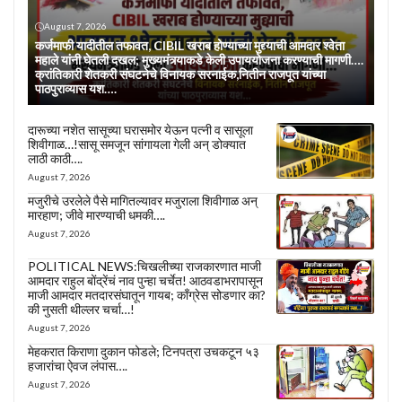
August 7, 2026
कर्जमाफी यादीतील तफावत, CIBIL खराब होण्याच्या मुद्द्याची आमदार श्वेता
महाले यांनी घेतली दखल; मुख्यमंत्र्याकडे केली उपाययोजना करण्याची मागणी….
क्रांतिकारी शेतकरी संघटनेचे विनायक सरनाईक,नितीन राजपूत यांच्या
पाठपुराव्यास यश….
दारूच्या नशेत सासूच्या घरासमोर येऊन पत्नी व सासूला
शिवीगाळ…!सासू समजून सांगायला गेली अन् डोक्यात
लाठी काठी….
August 7, 2026
मजुरीचे उरलेले पैसे मागितल्यावर मजुराला शिवीगाळ अन्
मारहाण; जीवे मारण्याची धमकी….
August 7, 2026
POLITICAL NEWS:चिखलीच्या राजकारणात माजी
आमदार राहुल बोंद्रेंचं नाव पुन्हा चर्चेत! आठवडाभरापासून
माजी आमदार मतदारसंघातून गायब; काँग्रेस सोडणार का?
की नुसती थील्लर चर्चा…!
August 7, 2026
मेहकरात किराणा दुकान फोडले; टिनपत्रा उचकटून ५३
हजारांचा ऐवज लंपास….
August 7, 2026