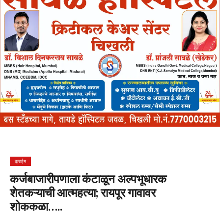
क्राईम
कर्जबाजारीपणाला कंटाळून अल्पभूधारक
शेतकऱ्याची आत्महत्या; रायपूर गावावर
शोककळा…..