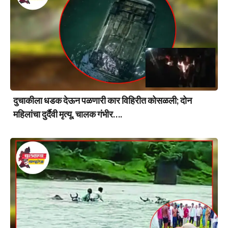
दुचाकीला धडक देऊन पळणारी कार विहिरीत कोसळली; दोन
महिलांचा दुर्दैवी मृत्यू, चालक गंभीर….