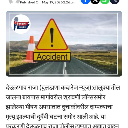
Published On: May 19, 2026 2:26 pm
देऊळगाव राजा (बुलडाणा कव्हरेज न्युज):तालुक्यातील
जालना बायपास मार्गावरील श्रावणी लॉन्ससमोर
झालेल्या भीषण अपघातात दुचाकीवरील दाम्पत्याचा
मृत्यू झाल्याची दुर्दैवी घटना समोर आली आहे. या
प्रकरणी देऊळगाव राजा पोलीस ठाण्यात अज्ञात वाहन