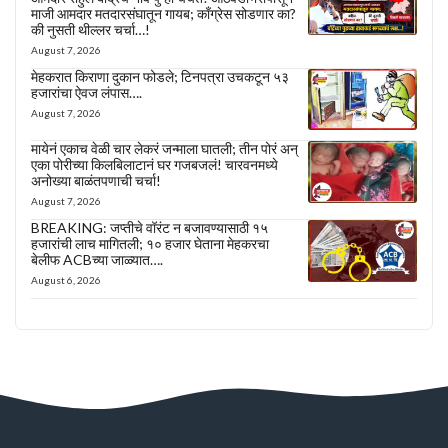
माजी आमदार मतदारसंघातून गायब; काँग्रेस सोडणार का?
की नुसती थील्लर चर्चा…!
August 7, 2026
मेहकरात किराणा दुकान फोडले; टिनपत्रा उचकटून ५३
हजारांचा ऐवज लंपास….
August 7, 2026
मायेनं एकाच वेळी चार लेकरं जन्माला घातली; तीन पोरं अन्
एका पोरीच्या किलबिलाटानं घर गजबजलं! चारवनमध्ये
अनोख्या बाळंतपणाची चर्चा!
August 7, 2026
BREAKING: जप्तीचे वॉरंट न बजावण्यासाठी १५
हजारांची लाच मागितली; १० हजार घेताना मेहकरचा
बेलीफ ACBच्या जाळ्यात….
August 6, 2026