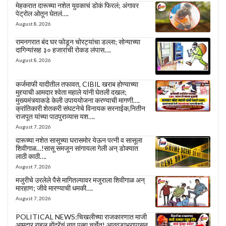
मेहकरात दारूच्या नशेत युवकाचं डोकं फिरलं; अंगावर
पेट्रोल ओतून घेतलं….
August 8, 2026
रामनगरात बंद घर फोडून चोरट्यांचा डल्ला; सोन्याच्या
दागिन्यांसह ३० हजारांची रोकड लंपास….
August 8, 2026
कर्जमाफी यादीतील तफावत, CIBIL खराब होण्याच्या
मुद्द्याची आमदार श्वेता महाले यांनी घेतली दखल;
मुख्यमंत्र्याकडे केली उपाययोजना करण्याची मागणी….
क्रांतिकारी शेतकरी संघटनेचे विनायक सरनाईक,नितीन
राजपूत यांच्या पाठपुराव्यास यश….
August 7, 2026
दारूच्या नशेत सासूच्या घरासमोर येऊन पत्नी व सासूला
शिवीगाळ…!सासू समजून सांगायला गेली अन् डोक्यात
लाठी काठी….
August 7, 2026
मजुरीचे उरलेले पैसे मागितल्यावर मजुराला शिवीगाळ अन्
मारहाण; जीवे मारण्याची धमकी….
August 7, 2026
POLITICAL NEWS:चिखलीच्या राजकारणात माजी
आमदार राहुल बोंद्रेंचं नाव पुन्हा चर्चेत! आठवडाभरापासून