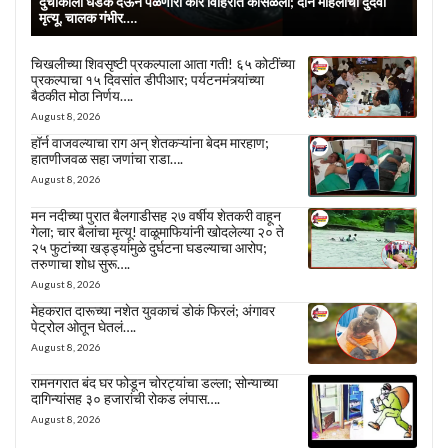
दुचाकीला धडक देऊन पळणारी कार विहिरीत कोसळली; दोन महिलांचा दुर्दैवी
मृत्यू, चालक गंभीर….
चिखलीच्या शिवसृष्टी प्रकल्पाला आता गती! ६५ कोटींच्या
प्रकल्पाचा १५ दिवसांत डीपीआर; पर्यटनमंत्र्यांच्या
बैठकीत मोठा निर्णय….
August 8, 2026
हॉर्न वाजवल्याचा राग अन् शेतकऱ्यांना बेदम मारहाण;
हातणीजवळ सहा जणांचा राडा….
August 8, 2026
मन नदीच्या पुरात बैलगाडीसह २७ वर्षीय शेतकरी वाहून
गेला; चार बैलांचा मृत्यू! वाळूमाफियांनी खोदलेल्या २० ते
२५ फुटांच्या खड्ड्यांमुळे दुर्घटना घडल्याचा आरोप;
तरुणाचा शोध सुरू….
August 8, 2026
मेहकरात दारूच्या नशेत युवकाचं डोकं फिरलं; अंगावर
पेट्रोल ओतून घेतलं….
August 8, 2026
रामनगरात बंद घर फोडून चोरट्यांचा डल्ला; सोन्याच्या
दागिन्यांसह ३० हजारांची रोकड लंपास….
August 8, 2026