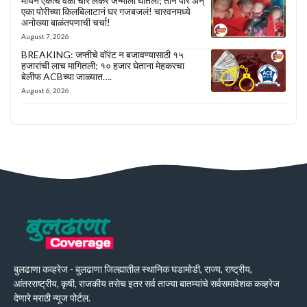
मायेनं एकाच वेळी चार लेकरं जन्माला घातली; तीन पोरं अन्
एका पोरीच्या किलबिलाटानं घर गजबजलं! चारवनमध्ये
अनोख्या बाळंतपणाची चर्चा!
August 7, 2026
BREAKING: जप्तीचे वॉरंट न बजावण्यासाठी १५
हजारांची लाच मागितली; १० हजार घेताना मेहकरचा
बेलीफ ACBच्या जाळ्यात….
August 6, 2026
बुलढाणा कव्हरेज - बुलढाणा जिल्ह्यातील स्थानिक घडामोडी, राज्य, राष्ट्रीय,
आंतरराष्ट्रीय, कृषी, राजकीय तसेच इतर सर्व ताज्या बातम्यांचे सर्वसमावेशक कव्हरेज
देणारे मराठी न्यूज पोर्टल.