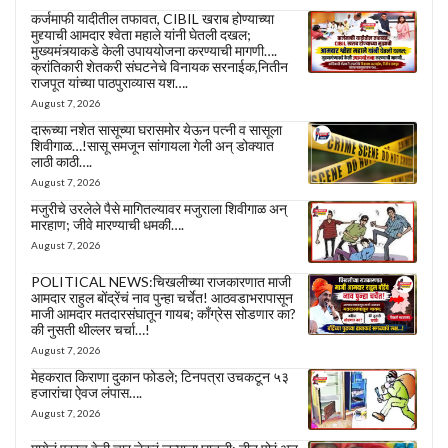
कर्जमाफी यादीतील तफावत, CIBIL खराब होण्याच्या
मुद्द्याची आमदार श्वेता महाले यांनी घेतली दखल;
मुख्यमंत्र्याकडे केली उपाययोजना करण्याची मागणी….
क्रांतिकारी शेतकरी संघटनेचे विनायक सरनाईक,नितीन
राजपूत यांच्या पाठपुराव्यास यश….
August 7, 2026
दारूच्या नशेत सासूच्या घरासमोर येऊन पत्नी व सासूला
शिवीगाळ…!सासू समजून सांगायला गेली अन् डोक्यात
लाठी काठी….
August 7, 2026
मजुरीचे उरलेले पैसे मागितल्यावर मजुराला शिवीगाळ अन्
मारहाण; जीवे मारण्याची धमकी….
August 7, 2026
POLITICAL NEWS:चिखलीच्या राजकारणात माजी
आमदार राहुल बोंद्रेंचं नाव पुन्हा चर्चेत! आठवडाभरापासून
माजी आमदार मतदारसंघातून गायब; काँग्रेस सोडणार का?
की नुसती थील्लर चर्चा…!
August 7, 2026
मेहकरात किराणा दुकान फोडले; टिनपत्रा उचकटून ५३
हजारांचा ऐवज लंपास….
August 7, 2026