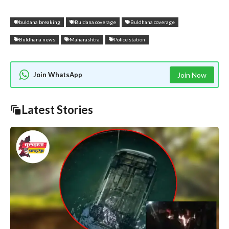
buldana breaking
Buldana coverage
Buldhana coverage
Buldhana news
Maharashtra
Police station
Join WhatsApp
Join Now
Latest Stories