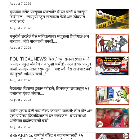
August 7, 2026
दारूच्या नशेत सासूच्या घरासमोर येऊन पत्नी व सासूला
शिवीगाळ…!सासू समजून सांगायला गेली अन् डोक्यात
लाठी काठी….
August 7, 2026
मजुरीचे उरलेले पैसे मागितल्यावर मजुराला शिवीगाळ अन्
मारहाण; जीवे मारण्याची धमकी….
August 7, 2026
POLITICAL NEWS:चिखलीच्या राजकारणात माजी
आमदार राहुल बोंद्रेंचं नाव पुन्हा चर्चेत! आठवडाभरापासून
माजी आमदार मतदारसंघातून गायब; काँग्रेस सोडणार का?
की नुसती थील्लर चर्चा…!
August 7, 2026
मेहकरात किराणा दुकान फोडले; टिनपत्रा उचकटून ५३
हजारांचा ऐवज लंपास….
August 7, 2026
मायेनं एकाच वेळी चार लेकरं जन्माला घातली; तीन पोरं अन्
एका पोरीच्या किलबिलाटानं घर गजबजलं! चारवनमध्ये
अनोख्या बाळंतपणाची चर्चा!
August 7, 2026
BREAKING: जप्तीचे वॉरंट न बजावण्यासाठी १५