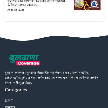
हजारांची लाच मागितली; १० हजार घेताना मेहकरचा
बेलीफ ACBच्या जाळ्यात….
August 6, 2026
बुलढाणा कव्हरेज - बुलढाणा जिल्ह्यातील स्थानिक घडामोडी, राज्य, राष्ट्रीय,
आंतरराष्ट्रीय, कृषी, राजकीय तसेच इतर सर्व ताज्या बातम्यांचे सर्वसमावेशक कव्हरेज
देणारे मराठी न्यूज पोर्टल.
Categories
बुलढाणा
महाराष्ट्र