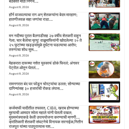
बैठकीत मोठा निर्णय….
August 8, 2026
हॉर्न वाजवल्याचा राग अन् शेतकऱ्यांना बेदम मारहाण;
हातणीजवळ सहा जणांचा राडा….
August 8, 2026
मन नदीच्या पुरात बैलगाडीसह २७ वर्षीय शेतकरी वाहून
गेला; चार बैलांचा मृत्यू! वाळूमाफियांनी खोदलेल्या २० ते
२५ फुटांच्या खड्ड्यांमुळे दुर्घटना घडल्याचा आरोप;
तरुणाचा शोध सुरू….
August 8, 2026
मेहकरात दारूच्या नशेत युवकाचं डोकं फिरलं; अंगावर
पेट्रोल ओतून घेतलं….
August 8, 2026
रामनगरात बंद घर फोडून चोरट्यांचा डल्ला; सोन्याच्या
दागिन्यांसह ३० हजारांची रोकड लंपास….
August 8, 2026
कर्जमाफी यादीतील तफावत, CIBIL खराब होण्याच्या
मुद्द्याची आमदार श्वेता महाले यांनी घेतली दखल;
मुख्यमंत्र्याकडे केली उपाययोजना करण्याची मागणी….
क्रांतिकारी शेतकरी संघटनेचे विनायक सरनाईक,नितीन
राजपूत यांच्या पाठपुराव्यास यश….