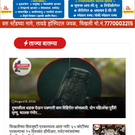
ताज्या बातम्या
August 8, 2026
दुचाकीला धडक देऊन पळणारी कार विहिरीत कोसळली; दोन महिलांचा दुर्दैवी
मृत्यू, चालक गंभीर….
चिखलीच्या शिवसृष्टी प्रकल्पाला आता गती! ६५ कोटींच्या
प्रकल्पाचा १५ दिवसांत डीपीआर; पर्यटनमंत्र्यांच्या