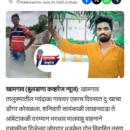
Published On: June 23, 2025 6:20 pm
खामगाव (बुलडाणा कव्हरेज न्यूज):
खामगाव
तालुक्यातील गवंढाळा गावावर एकाच दिवसात दुःखाचा
डोंगर कोसळला. शनिवारी सायंकाळी लाखनवाडा ते
आंबेटाकळी दरम्यान भरधाव मालवाहू वाहनाने
दुचाकीला दिलेल्या जोरदार धडकेत दोन विवाहित तरुण