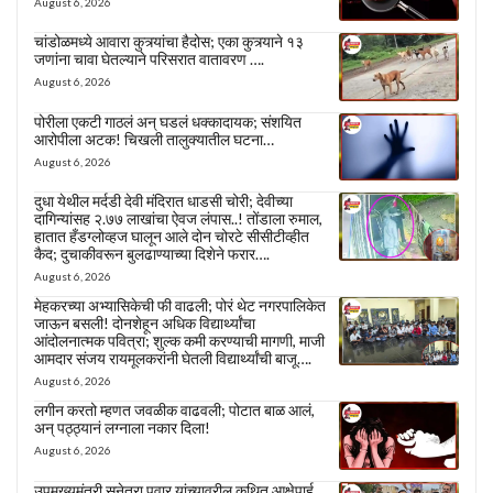
August 6, 2026
चांडोळमध्ये आवारा कुत्र्यांचा हैदोस; एका कुत्र्याने १३
जणांना चावा घेतल्याने परिसरात वातावरण ….
August 6, 2026
पोरीला एकटी गाठलं अन् घडलं धक्कादायक; संशयित
आरोपीला अटक! चिखली तालुक्यातील घटना…
August 6, 2026
दुधा येथील मर्दडी देवी मंदिरात धाडसी चोरी; देवीच्या
दागिन्यांसह २.७७ लाखांचा ऐवज लंपास..! तोंडाला रुमाल,
हातात हँडग्लोव्हज घालून आले दोन चोरटे सीसीटीव्हीत
कैद; दुचाकीवरून बुलढाण्याच्या दिशेने फरार….
August 6, 2026
मेहकरच्या अभ्यासिकेची फी वाढली; पोरं थेट नगरपालिकेत
जाऊन बसली! दोनशेहून अधिक विद्यार्थ्यांचा
आंदोलनात्मक पवित्रा; शुल्क कमी करण्याची मागणी, माजी
आमदार संजय रायमूलकरांनी घेतली विद्यार्थ्यांची बाजू….
August 6, 2026
लगीन करतो म्हणत जवळीक वाढवली; पोटात बाळ आलं,
अन् पठ्ठ्यानं लग्नाला नकार दिला!
August 6, 2026
उपमुख्यमंत्री सुनेत्रा पवार यांच्यावरील कथित आक्षेपार्ह