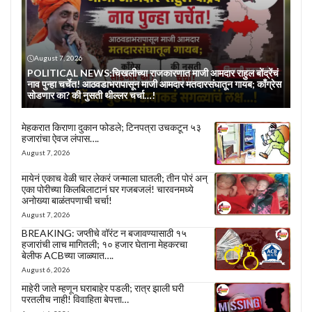
August 7, 2026
POLITICAL NEWS:चिखलीच्या राजकारणात माजी आमदार राहुल बोंद्रेंचं
नाव पुन्हा चर्चेत! आठवडाभरापासून माजी आमदार मतदारसंघातून गायब; काँग्रेस
सोडणार का? की नुसती थील्लर चर्चा…!
मेहकरात किराणा दुकान फोडले; टिनपत्रा उचकटून ५३
हजारांचा ऐवज लंपास….
August 7, 2026
मायेनं एकाच वेळी चार लेकरं जन्माला घातली; तीन पोरं अन्
एका पोरीच्या किलबिलाटानं घर गजबजलं! चारवनमध्ये
अनोख्या बाळंतपणाची चर्चा!
August 7, 2026
BREAKING: जप्तीचे वॉरंट न बजावण्यासाठी १५
हजारांची लाच मागितली; १० हजार घेताना मेहकरचा
बेलीफ ACBच्या जाळ्यात….
August 6, 2026
माहेरी जाते म्हणून घराबाहेर पडली; रात्र झाली घरी
परतलीच नाही! विवाहिता बेपत्ता…