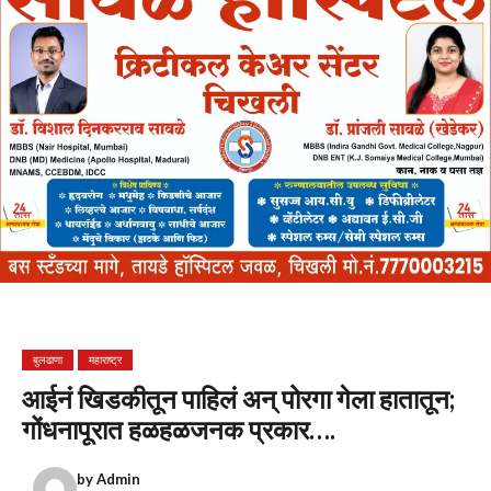
बुलढाणा
महाराष्ट्र
आईनं खिडकीतून पाहिलं अन् पोरगा गेला हातातून;
गोंधनापूरात हळहळजनक प्रकार….
by
Admin