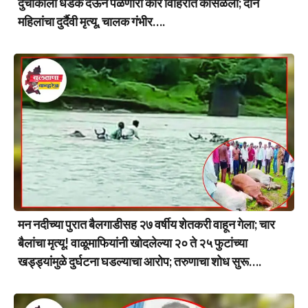
दुचाकीला धडक देऊन पळणारी कार विहिरीत कोसळली; दोन
महिलांचा दुर्दैवी मृत्यू, चालक गंभीर….
मन नदीच्या पुरात बैलगाडीसह २७ वर्षीय शेतकरी वाहून गेला; चार
बैलांचा मृत्यू! वाळूमाफियांनी खोदलेल्या २० ते २५ फुटांच्या
खड्ड्यांमुळे दुर्घटना घडल्याचा आरोप; तरुणाचा शोध सुरू….