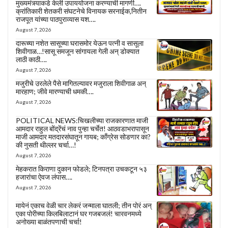
मुख्यमंत्र्याकडे केली उपाययोजना करण्याची मागणी….
क्रांतिकारी शेतकरी संघटनेचे विनायक सरनाईक,नितीन
राजपूत यांच्या पाठपुराव्यास यश….
August 7, 2026
दारूच्या नशेत सासूच्या घरासमोर येऊन पत्नी व सासूला
शिवीगाळ…!सासू समजून सांगायला गेली अन् डोक्यात
लाठी काठी….
August 7, 2026
मजुरीचे उरलेले पैसे मागितल्यावर मजुराला शिवीगाळ अन्
मारहाण; जीवे मारण्याची धमकी….
August 7, 2026
POLITICAL NEWS:चिखलीच्या राजकारणात माजी
आमदार राहुल बोंद्रेंचं नाव पुन्हा चर्चेत! आठवडाभरापासून
माजी आमदार मतदारसंघातून गायब; काँग्रेस सोडणार का?
की नुसती थील्लर चर्चा…!
August 7, 2026
मेहकरात किराणा दुकान फोडले; टिनपत्रा उचकटून ५३
हजारांचा ऐवज लंपास….
August 7, 2026
मायेनं एकाच वेळी चार लेकरं जन्माला घातली; तीन पोरं अन्
एका पोरीच्या किलबिलाटानं घर गजबजलं! चारवनमध्ये
अनोख्या बाळंतपणाची चर्चा!