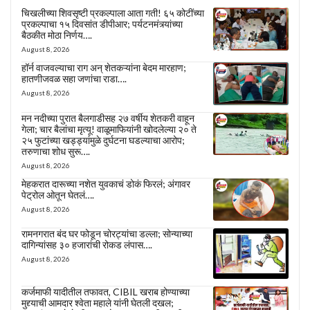
चिखलीच्या शिवसृष्टी प्रकल्पाला आता गती! ६५ कोटींच्या
प्रकल्पाचा १५ दिवसांत डीपीआर; पर्यटनमंत्र्यांच्या
बैठकीत मोठा निर्णय….
August 8, 2026
हॉर्न वाजवल्याचा राग अन् शेतकऱ्यांना बेदम मारहाण;
हातणीजवळ सहा जणांचा राडा….
August 8, 2026
मन नदीच्या पुरात बैलगाडीसह २७ वर्षीय शेतकरी वाहून
गेला; चार बैलांचा मृत्यू! वाळूमाफियांनी खोदलेल्या २० ते
२५ फुटांच्या खड्ड्यांमुळे दुर्घटना घडल्याचा आरोप;
तरुणाचा शोध सुरू….
August 8, 2026
मेहकरात दारूच्या नशेत युवकाचं डोकं फिरलं; अंगावर
पेट्रोल ओतून घेतलं….
August 8, 2026
रामनगरात बंद घर फोडून चोरट्यांचा डल्ला; सोन्याच्या
दागिन्यांसह ३० हजारांची रोकड लंपास….
August 8, 2026
कर्जमाफी यादीतील तफावत, CIBIL खराब होण्याच्या
मुद्द्याची आमदार श्वेता महाले यांनी घेतली दखल;