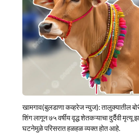
खामगाव(बुलडाणा कव्हरेज न्युज): तालुक्यातील बो
शिंग लागून ७५ वर्षीय वृद्ध शेतकऱ्याचा दुर्दैवी मृ
घटनेमुळे परिसरात हळहळ व्यक्त होत आहे.