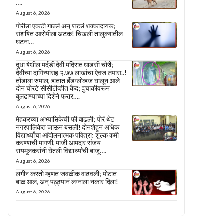
….
August 6, 2026
पोरीला एकटी गाठलं अन् घडलं धक्कादायक;
संशयित आरोपीला अटक! चिखली तालुक्यातील
घटना…
August 6, 2026
दुधा येथील मर्दडी देवी मंदिरात धाडसी चोरी;
देवीच्या दागिन्यांसह २.७७ लाखांचा ऐवज लंपास..!
तोंडाला रुमाल, हातात हँडग्लोव्हज घालून आले
दोन चोरटे सीसीटीव्हीत कैद; दुचाकीवरून
बुलढाण्याच्या दिशेने फरार….
August 6, 2026
मेहकरच्या अभ्यासिकेची फी वाढली; पोरं थेट
नगरपालिकेत जाऊन बसली! दोनशेहून अधिक
विद्यार्थ्यांचा आंदोलनात्मक पवित्रा; शुल्क कमी
करण्याची मागणी, माजी आमदार संजय
रायमूलकरांनी घेतली विद्यार्थ्यांची बाजू….
August 6, 2026
लगीन करतो म्हणत जवळीक वाढवली; पोटात
बाळ आलं, अन् पठ्ठ्यानं लग्नाला नकार दिला!
August 6, 2026