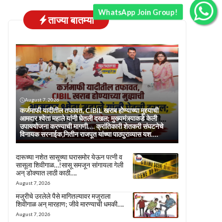
WhatsApp Join Group!
ताज्या बातम्या
August 7, 2026
कर्जमाफी यादीतील तफावत, CIBIL खराब होण्याच्या मुद्द्याची
आमदार श्वेता महाले यांनी घेतली दखल; मुख्यमंत्र्याकडे केली
उपाययोजना करण्याची मागणी…. क्रांतिकारी शेतकरी संघटनेचे
विनायक सरनाईक,नितीन राजपूत यांच्या पाठपुराव्यास यश….
दारूच्या नशेत सासूच्या घरासमोर येऊन पत्नी व
सासूला शिवीगाळ…!सासू समजून सांगायला गेली
अन् डोक्यात लाठी काठी….
August 7, 2026
मजुरीचे उरलेले पैसे मागितल्यावर मजुराला
शिवीगाळ अन् मारहाण; जीवे मारण्याची धमकी….
August 7, 2026