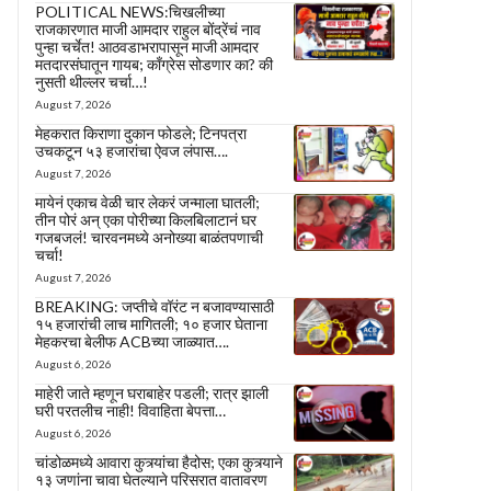
POLITICAL NEWS:चिखलीच्या
राजकारणात माजी आमदार राहुल बोंद्रेंचं नाव
पुन्हा चर्चेत! आठवडाभरापासून माजी आमदार
मतदारसंघातून गायब; काँग्रेस सोडणार का? की
नुसती थील्लर चर्चा…!
August 7, 2026
मेहकरात किराणा दुकान फोडले; टिनपत्रा
उचकटून ५३ हजारांचा ऐवज लंपास….
August 7, 2026
मायेनं एकाच वेळी चार लेकरं जन्माला घातली;
तीन पोरं अन् एका पोरीच्या किलबिलाटानं घर
गजबजलं! चारवनमध्ये अनोख्या बाळंतपणाची
चर्चा!
August 7, 2026
BREAKING: जप्तीचे वॉरंट न बजावण्यासाठी
१५ हजारांची लाच मागितली; १० हजार घेताना
मेहकरचा बेलीफ ACBच्या जाळ्यात….
August 6, 2026
माहेरी जाते म्हणून घराबाहेर पडली; रात्र झाली
घरी परतलीच नाही! विवाहिता बेपत्ता…
August 6, 2026
चांडोळमध्ये आवारा कुत्र्यांचा हैदोस; एका कुत्र्याने
१३ जणांना चावा घेतल्याने परिसरात वातावरण