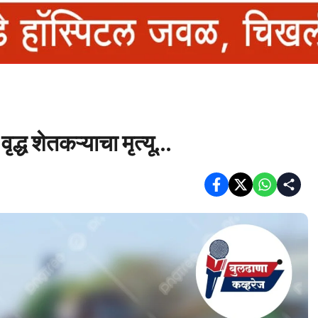
वृद्ध शेतकऱ्याचा मृत्यू…