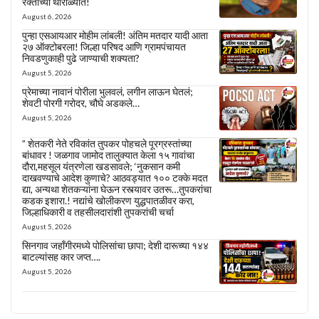
रक्ताच्या थारोळ्यात!
August 6, 2026
पुन्हा एसआयआर मोहीम लांबली! अंतिम मतदार यादी आता
२७ ऑक्टोबरला! जिल्हा परिषद आणि ग्रामपंचायत
निवडणुकाही पुढे जाण्याची शक्यता?
August 5, 2026
प्रेमाच्या नावानं पोरीला भुलवलं, लगीन लाऊन घेतलं;
शेवटी पोरगी गरोदर, चौघे अडकले…
August 5, 2026
” शेतकरी नेते रविकांत तुपकर पोहचले पूरग्रस्तांच्या
बांधावर ! जळगाव जामोद तालुक्यात केला १५ गावांचा
दौरा,महसूल यंत्रणेला खडसावले; ‘नुकसान कमी
दाखवण्याचे आदेश कुणाचे? आठवड्यात १०० टक्के मदत
द्या, अन्यथा शेतकऱ्यांना घेऊन रस्त्यावर उतरू…तुपकरांचा
कडक इशारा.! नद्यांचे खोलीकरण युद्धपातळीवर करा,
जिल्हाधिकारी व तहसीलदारांशी तुपकरांची चर्चा
August 5, 2026
सिनगाव जहाँगीरमध्ये पोलिसांचा छापा; देशी दारूच्या १४४
बाटल्यांसह कार जप्त….
August 5, 2026