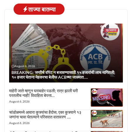
ताज्या बातम्या
August 6, 2026
BREAKING: जप्तीचे वॉरंट न बजावण्यासाठी १५ हजारांची लाच मागितली;
१० हजार घेताना मेहकरचा बेलीफ ACBच्या जाळ्यात….
माहेरी जाते म्हणून घराबाहेर पडली; रात्र झाली घरी
परतलीच नाही! विवाहिता बेपत्ता…
August 6, 2026
चांडोळमध्ये आवारा कुत्र्यांचा हैदोस; एका कुत्र्याने १३
जणांना चावा घेतल्याने परिसरात वातावरण ….
August 6, 2026