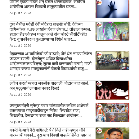
पोरीला एकटी गाठलं अन् घडलं धक्कादायक; संशयित
आरोपीला अटक! चिखली तालुक्यातील घटना…
August 6, 2026
दुधा येथील मर्दडी देवी मंदिरात धाडसी चोरी; देवीच्या
दागिन्यांसह २.७७ लाखांचा ऐवज लंपास..! तोंडाला रुमाल,
हातात हँडग्लोव्हज घालून आले दोन चोरटे सीसीटीव्हीत
कैद; दुचाकीवरून बुलढाण्याच्या दिशेने फरार….
August 6, 2026
मेहकरच्या अभ्यासिकेची फी वाढली; पोरं थेट नगरपालिकेत
जाऊन बसली! दोनशेहून अधिक विद्यार्थ्यांचा
आंदोलनात्मक पवित्रा; शुल्क कमी करण्याची मागणी, माजी
आमदार संजय रायमूलकरांनी घेतली विद्यार्थ्यांची बाजू….
August 6, 2026
लगीन करतो म्हणत जवळीक वाढवली; पोटात बाळ आलं,
अन् पठ्ठ्यानं लग्नाला नकार दिला!
August 6, 2026
उपमुख्यमंत्री सुनेत्रा पवार यांच्यावरील कथित आक्षेपार्ह
वक्तव्याचा राष्ट्रवादीकडून निषेध; सिंदखेड राजा,
चिखलीत, देऊळगाव राजा सह जिल्ह्यात आंदोलन…
August 6, 2026
बकरी मेल्याचे पैसे मागितले; पैसे दिले नाही म्हणून जीवे
मारण्याची धमकी… दुसऱ्याच दिवशी पाडळी शिंदेत म्हातारा