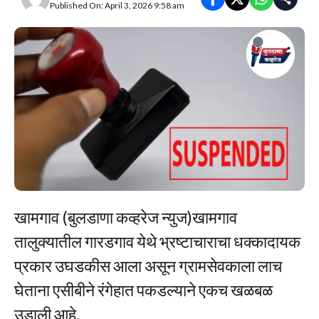
Published On: April 3, 2026 9:58 am
खामगाव (बुलडाणा कव्हरेज न्युज)खामगाव
तालुक्यातील गारडगाव येथे भ्रष्टाचाराचा धक्कादायक
प्रकार उघडकीस आला असून ग्रामसेवकाला लाच
घेताना एसीबीने रंगेहात पकडल्याने एकच खळबळ
उडाली आहे.