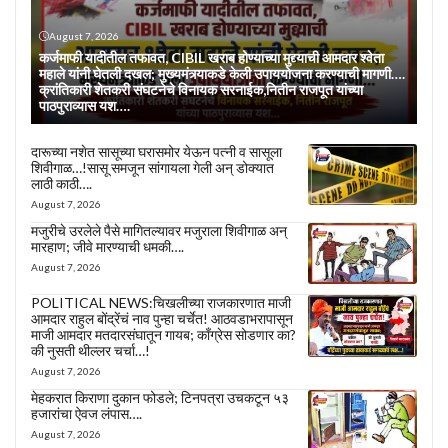
August 7, 2026
कर्जमाफी यादीतील तफावत, CIBIL खराब होण्याच्या मुद्द्याची आमदार श्वेता
महाले यांनी घेतली दखल; मुख्यमंत्र्याकडे केली उपाययोजना करण्याची मागणी….
क्रांतिकारी शेतकरी संघटनेचे विनायक सरनाईक,नितीन राजपूत यांच्या
पाठपुराव्यास यश….
दारूच्या नशेत सासूच्या घरासमोर येऊन पत्नी व सासूला
शिवीगाळ…!सासू समजून सांगायला गेली अन् डोक्यात
लाठी काठी….
August 7, 2026
मजुरीचे उरलेले पैसे मागितल्यावर मजुराला शिवीगाळ अन्
मारहाण; जीवे मारण्याची धमकी….
August 7, 2026
POLITICAL NEWS:चिखलीच्या राजकारणात माजी
आमदार राहुल बोंद्रेंचं नाव पुन्हा चर्चेत! आठवडाभरापासून
माजी आमदार मतदारसंघातून गायब; काँग्रेस सोडणार का?
की नुसती थील्लर चर्चा…!
August 7, 2026
मेहकरात किराणा दुकान फोडले; टिनपत्रा उचकटून ५३
हजारांचा ऐवज लंपास….
August 7, 2026