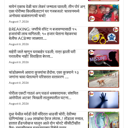
मायेनं एकाच वेळी चार लेकरं जन्माला घातली; तीन पोरं अन्
एका पोरीच्या किलबिलाटानं घर गजबजलं! चारवनमध्ये
अनोख्या बाळंतपणाची चर्चा!
August 7, 2026
BREAKING: जप्तीचे वॉरंट न बजावण्यासाठी १५
हजारांची लाच मागितली; १० हजार घेताना मेहकरचा
बेलीफ ACBच्या जाळ्यात….
August 6, 2026
माहेरी जाते म्हणून घराबाहेर पडली; रात्र झाली घरी
परतलीच नाही! विवाहिता बेपत्ता…
August 6, 2026
चांडोळमध्ये आवारा कुत्र्यांचा हैदोस; एका कुत्र्याने १३
जणांना चावा घेतल्याने परिसरात वातावरण ….
August 6, 2026
पोरीला एकटी गाठलं अन् घडलं धक्कादायक; संशयित
आरोपीला अटक! चिखली तालुक्यातील घटना…
August 6, 2026
दुधा येथील मर्दडी देवी मंदिरात धाडसी चोरी; देवीच्या
दागिन्यांसह २.७७ लाखांचा ऐवज लंपास..! तोंडाला रुमाल,
हातात हँडग्लोव्हज घालून आले दोन चोरटे सीसीटीव्हीत
कैद; दुचाकीवरून बुलढाण्याच्या दिशेने फरार….