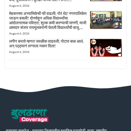
August 6, 2026
मेहकरच्या अभ्यासिकेची फी वाढली; पोरं थेट नगरपालिकेत
जाऊन बसली! दोनशेहून अधिक विद्यार्थ्यांचा
आंदोलनात्मक पवित्रा; शुल्क कमी करण्याची मागणी, माजी
आमदार संजय रायमूलकरांनी घेतली विद्यार्थ्यांची बाजू….
August 6, 2026
लगीन करतो म्हणत जवळीक वाढवली; पोटात बाळ आलं,
अन् पठ्ठ्यानं लग्नाला नकार दिला!
August 6, 2026
बुलढाणा कव्हरेज - बुलढाणा जिल्ह्यातील स्थानिक घडामोडी, राज्य, राष्ट्रीय,