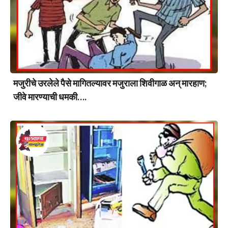
मजुरीचे उरलेले पैसे मागितल्यावर मजुराला शिवीगाळ अन् मारहाण;
जीवे मारण्याची धमकी….