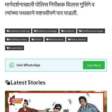
मार्गदर्शनाखाली पोलिस निरीक्षक विलास गुसिंगे व
त्यांच्या पथकाने यशस्वीपणे पार पाडली.
buldana breaking
Buldana coverage
buldhana
Buldhana coverage
Buldhana news
chikhli
Maharashtra
Police station
Suspended
Join WhatsApp
Join Now
Latest Stories