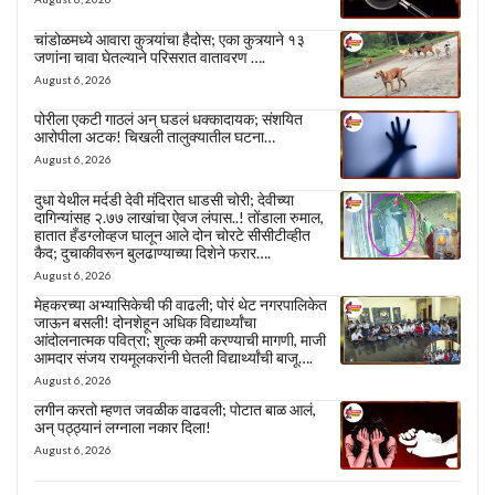
चांडोळमध्ये आवारा कुत्र्यांचा हैदोस; एका कुत्र्याने १३
जणांना चावा घेतल्याने परिसरात वातावरण ….
August 6, 2026
पोरीला एकटी गाठलं अन् घडलं धक्कादायक; संशयित
आरोपीला अटक! चिखली तालुक्यातील घटना…
August 6, 2026
दुधा येथील मर्दडी देवी मंदिरात धाडसी चोरी; देवीच्या
दागिन्यांसह २.७७ लाखांचा ऐवज लंपास..! तोंडाला रुमाल,
हातात हँडग्लोव्हज घालून आले दोन चोरटे सीसीटीव्हीत
कैद; दुचाकीवरून बुलढाण्याच्या दिशेने फरार….
August 6, 2026
मेहकरच्या अभ्यासिकेची फी वाढली; पोरं थेट नगरपालिकेत
जाऊन बसली! दोनशेहून अधिक विद्यार्थ्यांचा
आंदोलनात्मक पवित्रा; शुल्क कमी करण्याची मागणी, माजी
आमदार संजय रायमूलकरांनी घेतली विद्यार्थ्यांची बाजू….
August 6, 2026
लगीन करतो म्हणत जवळीक वाढवली; पोटात बाळ आलं,
अन् पठ्ठ्यानं लग्नाला नकार दिला!
August 6, 2026