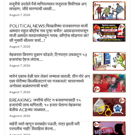
मजुरीचे उरलेले पैसे मागितल्यावर मजुराला शिवीगाळ अन्
मारहाण; जीवे मारण्याची धमकी….
August 7, 2026
POLITICAL NEWS:चिखलीच्या राजकारणात माजी
आमदार राहुल बोंद्रेंचं नाव पुन्हा चर्चेत! आठवडाभरापासून
माजी आमदार मतदारसंघातून गायब; काँग्रेस सोडणार का?
की नुसती थील्लर चर्चा…!
August 7, 2026
मेहकरात किराणा दुकान फोडले; टिनपत्रा उचकटून ५३
हजारांचा ऐवज लंपास….
August 7, 2026
मायेनं एकाच वेळी चार लेकरं जन्माला घातली; तीन पोरं अन्
एका पोरीच्या किलबिलाटानं घर गजबजलं! चारवनमध्ये
अनोख्या बाळंतपणाची चर्चा!
August 7, 2026
BREAKING: जप्तीचे वॉरंट न बजावण्यासाठी १५
हजारांची लाच मागितली; १० हजार घेताना मेहकरचा
बेलीफ ACBच्या जाळ्यात….
August 6, 2026
माहेरी जाते म्हणून घराबाहेर पडली; रात्र झाली घरी
परतलीच नाही! विवाहिता बेपत्ता…
August 6, 2026