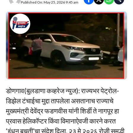
Published On: May 25, 2026 9:45 am
डोणगाव(बुलडाणा कव्हरेज न्युज): राज्यभर पेट्रोल-
डिझेल टंचाईचा मुद्दा तापलेला असतानाच राज्याचे
मुख्यमंत्री देवेंद्र फडणवीस यांनी शिर्डी ते नागपूर हा
प्रवास हेलिकॉप्टर किंवा विमानाऐवजी कारने करत
‘इंधन बचती’चा संदेश दिला. २३ मे २०२६ रोजी समृद्धी