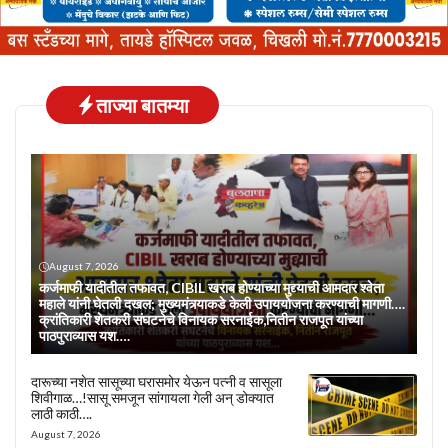
ताज्या बातम्या
August 7, 2026
कर्जमाफी यादीतील तफावत, CIBIL खराब होण्याच्या मुद्द्याची आमदार श्वेता
महाले यांनी घेतली दखल; मुख्यमंत्र्याकडे केली उपाययोजना करण्याची मागणी….
क्रांतिकारी शेतकरी संघटनेचे विनायक सरनाईक,नितीन राजपूत यांच्या
पाठपुराव्यास यश….
दारूच्या नशेत सासूच्या घरासमोर येऊन पत्नी व सासूला
शिवीगाळ…!सासू समजून सांगायला गेली अन् डोक्यात
लाठी काठी….
August 7, 2026