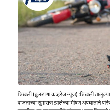
चिखली (बुलडाणा कव्हरेज न्युज) :चिखली तालुक्यात
वाजताच्या सुमारास झालेल्या भीषण अपघाताने प