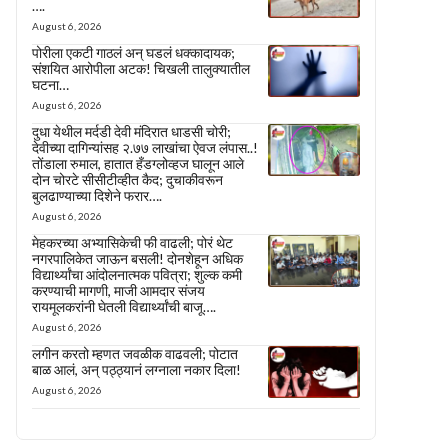
….
August 6, 2026
पोरीला एकटी गाठलं अन् घडलं धक्कादायक;
संशयित आरोपीला अटक! चिखली तालुक्यातील
घटना…
August 6, 2026
दुधा येथील मर्दडी देवी मंदिरात धाडसी चोरी;
देवीच्या दागिन्यांसह २.७७ लाखांचा ऐवज लंपास..!
तोंडाला रुमाल, हातात हँडग्लोव्हज घालून आले
दोन चोरटे सीसीटीव्हीत कैद; दुचाकीवरून
बुलढाण्याच्या दिशेने फरार….
August 6, 2026
मेहकरच्या अभ्यासिकेची फी वाढली; पोरं थेट
नगरपालिकेत जाऊन बसली! दोनशेहून अधिक
विद्यार्थ्यांचा आंदोलनात्मक पवित्रा; शुल्क कमी
करण्याची मागणी, माजी आमदार संजय
रायमूलकरांनी घेतली विद्यार्थ्यांची बाजू….
August 6, 2026
लगीन करतो म्हणत जवळीक वाढवली; पोटात
बाळ आलं, अन् पठ्ठ्यानं लग्नाला नकार दिला!
August 6, 2026