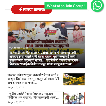
WhatsApp Join Group!
ताज्या बातम्या
August 7, 2026
कर्जमाफी यादीतील तफावत, CIBIL खराब होण्याच्या मुद्द्याची
आमदार श्वेता महाले यांनी घेतली दखल; मुख्यमंत्र्याकडे केली
उपाययोजना करण्याची मागणी…. क्रांतिकारी शेतकरी संघटनेचे
विनायक सरनाईक,नितीन राजपूत यांच्या पाठपुराव्यास यश….
दारूच्या नशेत सासूच्या घरासमोर येऊन पत्नी व
सासूला शिवीगाळ…!सासू समजून सांगायला गेली
अन् डोक्यात लाठी काठी….
August 7, 2026
मजुरीचे उरलेले पैसे मागितल्यावर मजुराला
शिवीगाळ अन् मारहाण; जीवे मारण्याची धमकी….
August 7, 2026