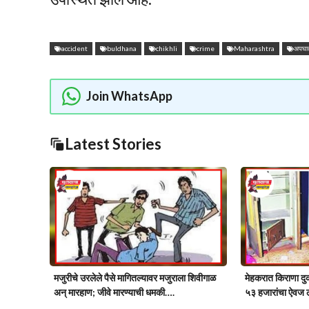
accident
buldhana
chikhli
crime
Maharashtra
अपघा
Join WhatsApp
Latest Stories
मजुरीचे उरलेले पैसे मागितल्यावर मजुराला शिवीगाळ
मेहकरात किराणा द
अन् मारहाण; जीवे मारण्याची धमकी….
५३ हजारांचा ऐवज 