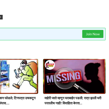
त
Join Now
ुकान फोडले; टिनपत्रा उचकटून
माहेरी जाते म्हणून घराबाहेर पडली; रात्र झाली घरी
लंपास….
परतलीच नाही! विवाहिता बेपत्ता…