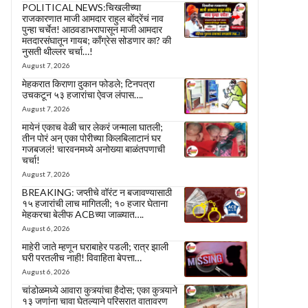
POLITICAL NEWS:चिखलीच्या
राजकारणात माजी आमदार राहुल बोंद्रेंचं नाव
पुन्हा चर्चेत! आठवडाभरापासून माजी आमदार
मतदारसंघातून गायब; काँग्रेस सोडणार का? की
नुसती थील्लर चर्चा…!
August 7, 2026
मेहकरात किराणा दुकान फोडले; टिनपत्रा
उचकटून ५३ हजारांचा ऐवज लंपास….
August 7, 2026
मायेनं एकाच वेळी चार लेकरं जन्माला घातली;
तीन पोरं अन् एका पोरीच्या किलबिलाटानं घर
गजबजलं! चारवनमध्ये अनोख्या बाळंतपणाची
चर्चा!
August 7, 2026
BREAKING: जप्तीचे वॉरंट न बजावण्यासाठी
१५ हजारांची लाच मागितली; १० हजार घेताना
मेहकरचा बेलीफ ACBच्या जाळ्यात….
August 6, 2026
माहेरी जाते म्हणून घराबाहेर पडली; रात्र झाली
घरी परतलीच नाही! विवाहिता बेपत्ता…
August 6, 2026
चांडोळमध्ये आवारा कुत्र्यांचा हैदोस; एका कुत्र्याने
१३ जणांना चावा घेतल्याने परिसरात वातावरण