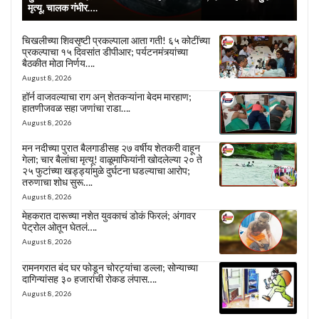
मृत्यू, चालक गंभीर….
चिखलीच्या शिवसृष्टी प्रकल्पाला आता गती! ६५ कोटींच्या
प्रकल्पाचा १५ दिवसांत डीपीआर; पर्यटनमंत्र्यांच्या
बैठकीत मोठा निर्णय….
August 8, 2026
हॉर्न वाजवल्याचा राग अन् शेतकऱ्यांना बेदम मारहाण;
हातणीजवळ सहा जणांचा राडा….
August 8, 2026
मन नदीच्या पुरात बैलगाडीसह २७ वर्षीय शेतकरी वाहून
गेला; चार बैलांचा मृत्यू! वाळूमाफियांनी खोदलेल्या २० ते
२५ फुटांच्या खड्ड्यांमुळे दुर्घटना घडल्याचा आरोप;
तरुणाचा शोध सुरू….
August 8, 2026
मेहकरात दारूच्या नशेत युवकाचं डोकं फिरलं; अंगावर
पेट्रोल ओतून घेतलं….
August 8, 2026
रामनगरात बंद घर फोडून चोरट्यांचा डल्ला; सोन्याच्या
दागिन्यांसह ३० हजारांची रोकड लंपास….
August 8, 2026