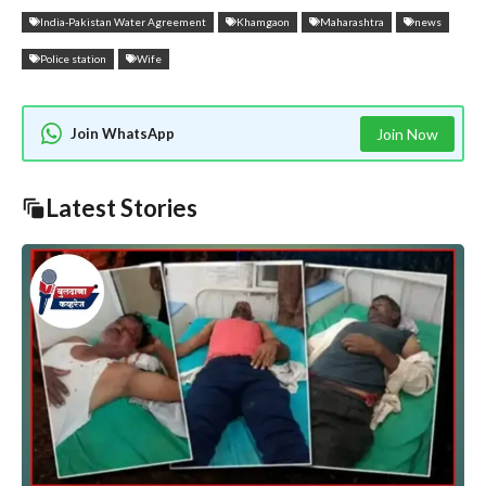
India-Pakistan Water Agreement
Khamgaon
Maharashtra
news
Police station
Wife
Join WhatsApp
Join Now
Latest Stories