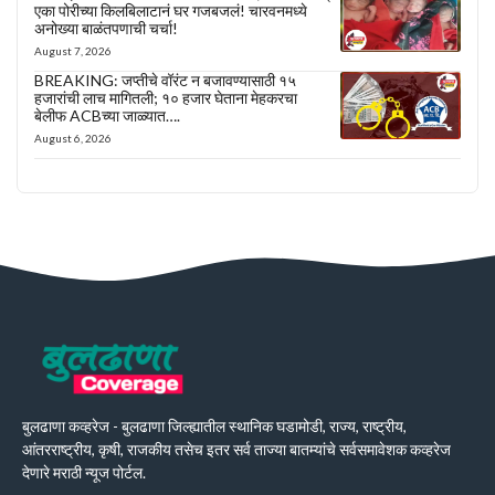
एका पोरीच्या किलबिलाटानं घर गजबजलं! चारवनमध्ये
अनोख्या बाळंतपणाची चर्चा!
August 7, 2026
BREAKING: जप्तीचे वॉरंट न बजावण्यासाठी १५
हजारांची लाच मागितली; १० हजार घेताना मेहकरचा
बेलीफ ACBच्या जाळ्यात….
August 6, 2026
बुलढाणा कव्हरेज - बुलढाणा जिल्ह्यातील स्थानिक घडामोडी, राज्य, राष्ट्रीय,
आंतरराष्ट्रीय, कृषी, राजकीय तसेच इतर सर्व ताज्या बातम्यांचे सर्वसमावेशक कव्हरेज
देणारे मराठी न्यूज पोर्टल.