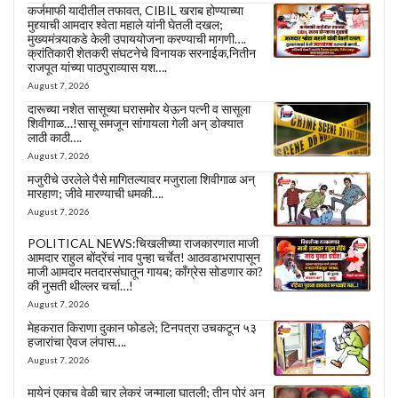
कर्जमाफी यादीतील तफावत, CIBIL खराब होण्याच्या
मुद्द्याची आमदार श्वेता महाले यांनी घेतली दखल;
मुख्यमंत्र्याकडे केली उपाययोजना करण्याची मागणी….
क्रांतिकारी शेतकरी संघटनेचे विनायक सरनाईक,नितीन
राजपूत यांच्या पाठपुराव्यास यश….
August 7, 2026
दारूच्या नशेत सासूच्या घरासमोर येऊन पत्नी व सासूला
शिवीगाळ…!सासू समजून सांगायला गेली अन् डोक्यात
लाठी काठी….
August 7, 2026
मजुरीचे उरलेले पैसे मागितल्यावर मजुराला शिवीगाळ अन्
मारहाण; जीवे मारण्याची धमकी….
August 7, 2026
POLITICAL NEWS:चिखलीच्या राजकारणात माजी
आमदार राहुल बोंद्रेंचं नाव पुन्हा चर्चेत! आठवडाभरापासून
माजी आमदार मतदारसंघातून गायब; काँग्रेस सोडणार का?
की नुसती थील्लर चर्चा…!
August 7, 2026
मेहकरात किराणा दुकान फोडले; टिनपत्रा उचकटून ५३
हजारांचा ऐवज लंपास….
August 7, 2026
मायेनं एकाच वेळी चार लेकरं जन्माला घातली; तीन पोरं अन्