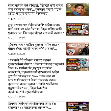
बकरी मेल्याचे पैसे मागितले; पैसे दिले नाही म्हणून
जीवे मारण्याची धमकी… दुसऱ्याच दिवशी पाडळी
शिंदेत म्हातारा रक्ताच्या थारोळ्यात!
August 6, 2026
पुन्हा एसआयआर मोहीम लांबली! अंतिम मतदार
यादी आता २७ ऑक्टोबरला! जिल्हा परिषद आणि
ग्रामपंचायत निवडणुकाही पुढे जाण्याची शक्यता?
August 5, 2026
प्रेमाच्या नावानं पोरीला भुलवलं, लगीन लाऊन
घेतलं; शेवटी पोरगी गरोदर, चौघे अडकले…
August 5, 2026
” शेतकरी नेते रविकांत तुपकर पोहचले
पूरग्रस्तांच्या बांधावर ! जळगाव जामोद तालुक्यात
केला १५ गावांचा दौरा,महसूल यंत्रणेला
खडसावले; ‘नुकसान कमी दाखवण्याचे आदेश
कुणाचे? आठवड्यात १०० टक्के मदत द्या,
अन्यथा शेतकऱ्यांना घेऊन रस्त्यावर उतरू…
तुपकरांचा कडक इशारा.! नद्यांचे खोलीकरण
युद्धपातळीवर करा, जिल्हाधिकारी व
तहसीलदारांशी तुपकरांची चर्चा
August 5, 2026
सिनगाव जहाँगीरमध्ये पोलिसांचा छापा; देशी
दारूच्या १४४ बाटल्यांसह कार जप्त….