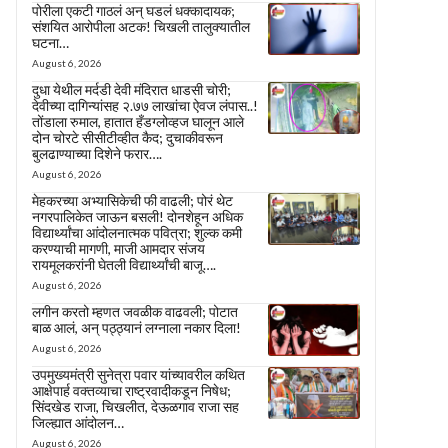
पोरीला एकटी गाठलं अन् घडलं धक्कादायक;
संशयित आरोपीला अटक! चिखली तालुक्यातील
घटना…
August 6, 2026
दुधा येथील मर्दडी देवी मंदिरात धाडसी चोरी;
देवीच्या दागिन्यांसह २.७७ लाखांचा ऐवज लंपास..!
तोंडाला रुमाल, हातात हँडग्लोव्हज घालून आले
दोन चोरटे सीसीटीव्हीत कैद; दुचाकीवरून
बुलढाण्याच्या दिशेने फरार….
August 6, 2026
मेहकरच्या अभ्यासिकेची फी वाढली; पोरं थेट
नगरपालिकेत जाऊन बसली! दोनशेहून अधिक
विद्यार्थ्यांचा आंदोलनात्मक पवित्रा; शुल्क कमी
करण्याची मागणी, माजी आमदार संजय
रायमूलकरांनी घेतली विद्यार्थ्यांची बाजू….
August 6, 2026
लगीन करतो म्हणत जवळीक वाढवली; पोटात
बाळ आलं, अन् पठ्ठ्यानं लग्नाला नकार दिला!
August 6, 2026
उपमुख्यमंत्री सुनेत्रा पवार यांच्यावरील कथित
आक्षेपार्ह वक्तव्याचा राष्ट्रवादीकडून निषेध;
सिंदखेड राजा, चिखलीत, देऊळगाव राजा सह
जिल्ह्यात आंदोलन…
August 6, 2026