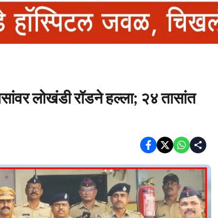
िसांवर लोखंडी रॉडने हल्ला; २४ तासांत