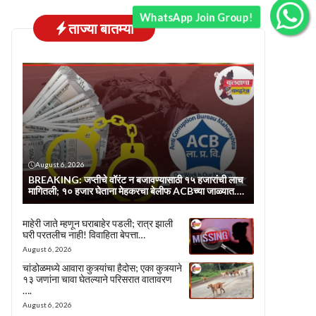
WhatsApp Join Group!
ताज्या बातम्या
August 6, 2026
BREAKING: जप्तीचे वॉरंट न बजावण्यासाठी १५ हजारांची लाच
मागितली; १० हजार घेताना मेहकरचा बेलीफ ACBच्या जाळ्यात….
माहेरी जाते म्हणून घराबाहेर पडली; रात्र झाली
घरी परतलीच नाही! विवाहिता बेपत्ता…
August 6, 2026
चांडोळमध्ये आवारा कुत्र्यांचा हैदोस; एका कुत्र्याने
१३ जणांना चावा घेतल्याने परिसरात वातावरण
….
August 6, 2026