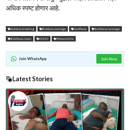
अधिक स्पष्ट होणार आहे.
buldana breaking
Buldana coverage
buldhana
Buldhana coverage
Buldhana news
chikhli
Maharashtra
Join WhatsApp
Join Now
Latest Stories