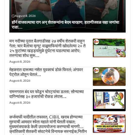
August 8, 2026
हॉर्न वाजवल्याचा राग अन् शेतकऱ्यांना बेदम मारहाण; हातणीजवळ सहा जणांचा
राडा….
मन नदीच्या पुरात बैलगाडीसह २७ वर्षीय शेतकरी वाहून
गेला; चार बैलांचा मृत्यू! वाळूमाफियांनी खोदलेल्या २० ते
२५ फुटांच्या खड्ड्यांमुळे दुर्घटना घडल्याचा आरोप;
तरुणाचा शोध सुरू….
August 8, 2026
मेहकरात दारूच्या नशेत युवकाचं डोकं फिरलं; अंगावर
पेट्रोल ओतून घेतलं….
August 8, 2026
रामनगरात बंद घर फोडून चोरट्यांचा डल्ला; सोन्याच्या
दागिन्यांसह ३० हजारांची रोकड लंपास….
August 8, 2026
कर्जमाफी यादीतील तफावत, CIBIL खराब होण्याच्या
मुद्द्याची आमदार श्वेता महाले यांनी घेतली दखल;
मुख्यमंत्र्याकडे केली उपाययोजना करण्याची मागणी….
क्रांतिकारी शेतकरी संघटनेचे विनायक सरनाईक,नितीन