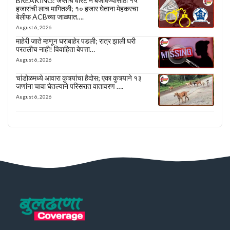
BREAKING: जप्तीचे वॉरंट न बजावण्यासाठी १५
हजारांची लाच मागितली; १० हजार घेताना मेहकरचा
बेलीफ ACBच्या जाळ्यात….
August 6, 2026
माहेरी जाते म्हणून घराबाहेर पडली; रात्र झाली घरी
परतलीच नाही! विवाहिता बेपत्ता…
August 6, 2026
चांडोळमध्ये आवारा कुत्र्यांचा हैदोस; एका कुत्र्याने १३
जणांना चावा घेतल्याने परिसरात वातावरण ….
August 6, 2026