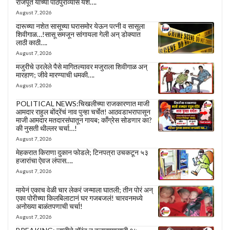
राजपूत यांच्या पाठपुराव्यास यश….
August 7, 2026
दारूच्या नशेत सासूच्या घरासमोर येऊन पत्नी व सासूला
शिवीगाळ…!सासू समजून सांगायला गेली अन् डोक्यात
लाठी काठी….
August 7, 2026
मजुरीचे उरलेले पैसे मागितल्यावर मजुराला शिवीगाळ अन्
मारहाण; जीवे मारण्याची धमकी….
August 7, 2026
POLITICAL NEWS:चिखलीच्या राजकारणात माजी
आमदार राहुल बोंद्रेंचं नाव पुन्हा चर्चेत! आठवडाभरापासून
माजी आमदार मतदारसंघातून गायब; काँग्रेस सोडणार का?
की नुसती थील्लर चर्चा…!
August 7, 2026
मेहकरात किराणा दुकान फोडले; टिनपत्रा उचकटून ५३
हजारांचा ऐवज लंपास….
August 7, 2026
मायेनं एकाच वेळी चार लेकरं जन्माला घातली; तीन पोरं अन्
एका पोरीच्या किलबिलाटानं घर गजबजलं! चारवनमध्ये
अनोख्या बाळंतपणाची चर्चा!
August 7, 2026