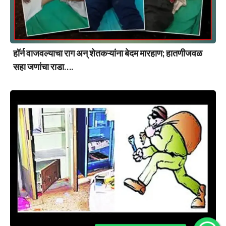
हॉर्न वाजवल्याचा राग अन् शेतकऱ्यांना बेदम मारहाण; हातणीजवळ
सहा जणांचा राडा….