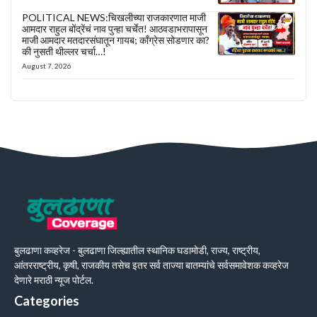
POLITICAL NEWS:चिखलीच्या राजकारणात माजी
आमदार राहुल बोंद्रेंचं नाव पुन्हा चर्चेत! आठवडाभरापासून
माजी आमदार मतदारसंघातून गायब; काँग्रेस सोडणार का?
की नुसती थील्लर चर्चा…!
August 7, 2026
बुलढाणा कव्हरेज - बुलढाणा जिल्ह्यातील स्थानिक घडामोडी, राज्य, राष्ट्रीय,
आंतरराष्ट्रीय, कृषी, राजकीय तसेच इतर सर्व ताज्या बातम्यांचे सर्वसमावेशक कव्हरेज
देणारे मराठी न्यूज पोर्टल.
Categories