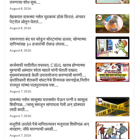
तरुणाचा शोध सुरू….
August 8, 2026
मेहकरात दारूच्या नशेत युवकाचं डोकं फिरलं; अंगावर
पेट्रोल ओतून घेतलं….
August 8, 2026
रामनगरात बंद घर फोडून चोरट्यांचा डल्ला; सोन्याच्या
दागिन्यांसह ३० हजारांची रोकड लंपास….
August 8, 2026
कर्जमाफी यादीतील तफावत, CIBIL खराब होण्याच्या
मुद्द्याची आमदार श्वेता महाले यांनी घेतली दखल;
मुख्यमंत्र्याकडे केली उपाययोजना करण्याची मागणी….
क्रांतिकारी शेतकरी संघटनेचे विनायक सरनाईक,नितीन
राजपूत यांच्या पाठपुराव्यास यश….
August 7, 2026
दारूच्या नशेत सासूच्या घरासमोर येऊन पत्नी व सासूला
शिवीगाळ…!सासू समजून सांगायला गेली अन् डोक्यात
लाठी काठी….
August 7, 2026
मजुरीचे उरलेले पैसे मागितल्यावर मजुराला शिवीगाळ अन्
मारहाण; जीवे मारण्याची धमकी….
August 7, 2026