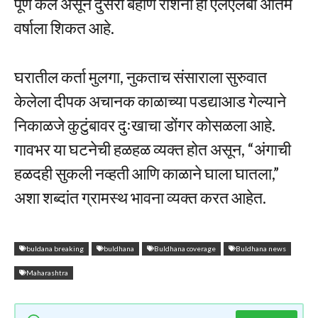
पूर्ण केले असून दुसरी बहीण रोशनी ही एलएलबी अंतिम
वर्षाला शिकत आहे.
घरातील कर्ता मुलगा, नुकताच संसाराला सुरुवात
केलेला दीपक अचानक काळाच्या पडद्याआड गेल्याने
निकाळजे कुटुंबावर दुःखाचा डोंगर कोसळला आहे.
गावभर या घटनेची हळहळ व्यक्त होत असून, “अंगाची
हळदही सुकली नव्हती आणि काळाने घाला घातला,”
अशा शब्दांत ग्रामस्थ भावना व्यक्त करत आहेत.
buldana breaking
buldhana
Buldhana coverage
Buldhana news
Maharashtra