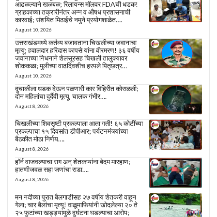
आढळल्याने खळबळ; रिलायन्स मॉलवर FDAची धडक!
ग्राहकाच्या तक्रारीनंतर अन्न व औषध प्रशासनाची
कारवाई; संशयित मिठाईचे नमुने प्रयोगशाळेत….
August 10, 2026
उत्तराखंडमध्ये कर्तव्य बजावताना चिखलीच्या जवानाचा
मृत्यू; हवालदार हरिदास कापसे यांना वीरमरण! ३६ वर्षीय
जवानाच्या निधनाने शेलसूरसह चिखली तालुक्यावर
शोककळा; मुलीच्या वाढदिवशीच हरपले पितृछत्र…
August 10, 2026
दुचाकीला धडक देऊन पळणारी कार विहिरीत कोसळली;
दोन महिलांचा दुर्दैवी मृत्यू, चालक गंभीर….
August 8, 2026
चिखलीच्या शिवसृष्टी प्रकल्पाला आता गती! ६५ कोटींच्या
प्रकल्पाचा १५ दिवसांत डीपीआर; पर्यटनमंत्र्यांच्या
बैठकीत मोठा निर्णय….
August 8, 2026
हॉर्न वाजवल्याचा राग अन् शेतकऱ्यांना बेदम मारहाण;
हातणीजवळ सहा जणांचा राडा….
August 8, 2026
मन नदीच्या पुरात बैलगाडीसह २७ वर्षीय शेतकरी वाहून
गेला; चार बैलांचा मृत्यू! वाळूमाफियांनी खोदलेल्या २० ते
२५ फुटांच्या खड्ड्यांमुळे दुर्घटना घडल्याचा आरोप;