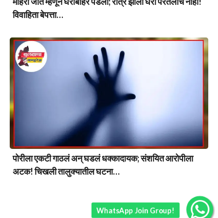
माहेरी जाते म्हणून घराबाहेर पडली; रात्र झाली घरी परतलीच नाही!
विवाहिता बेपत्ता…
पोरीला एकटी गाठलं अन् घडलं धक्कादायक; संशयित आरोपीला
अटक! चिखली तालुक्यातील घटना…
WhatsApp Join Group!