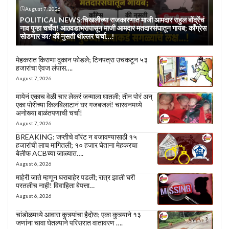
August 7, 2026
POLITICAL NEWS:चिखलीच्या राजकारणात माजी आमदार राहुल बोंद्रेंचं
नाव पुन्हा चर्चेत! आठवडाभरापासून माजी आमदार मतदारसंघातून गायब; काँग्रेस
सोडणार का? की नुसती थील्लर चर्चा…!
मेहकरात किराणा दुकान फोडले; टिनपत्रा उचकटून ५३
हजारांचा ऐवज लंपास….
August 7, 2026
मायेनं एकाच वेळी चार लेकरं जन्माला घातली; तीन पोरं अन्
एका पोरीच्या किलबिलाटानं घर गजबजलं! चारवनमध्ये
अनोख्या बाळंतपणाची चर्चा!
August 7, 2026
BREAKING: जप्तीचे वॉरंट न बजावण्यासाठी १५
हजारांची लाच मागितली; १० हजार घेताना मेहकरचा
बेलीफ ACBच्या जाळ्यात….
August 6, 2026
माहेरी जाते म्हणून घराबाहेर पडली; रात्र झाली घरी
परतलीच नाही! विवाहिता बेपत्ता…
August 6, 2026
चांडोळमध्ये आवारा कुत्र्यांचा हैदोस; एका कुत्र्याने १३
जणांना चावा घेतल्याने परिसरात वातावरण ….