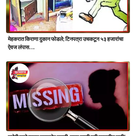
मेहकरात किराणा दुकान फोडले; टिनपत्रा उचकटून ५३ हजारांचा
ऐवज लंपास….