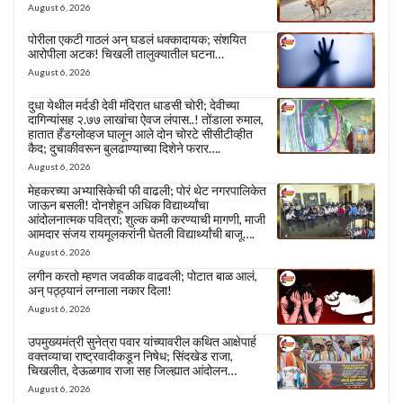
August 6, 2026
पोरीला एकटी गाठलं अन् घडलं धक्कादायक; संशयित
आरोपीला अटक! चिखली तालुक्यातील घटना…
August 6, 2026
दुधा येथील मर्दडी देवी मंदिरात धाडसी चोरी; देवीच्या
दागिन्यांसह २.७७ लाखांचा ऐवज लंपास..! तोंडाला रुमाल,
हातात हँडग्लोव्हज घालून आले दोन चोरटे सीसीटीव्हीत
कैद; दुचाकीवरून बुलढाण्याच्या दिशेने फरार….
August 6, 2026
मेहकरच्या अभ्यासिकेची फी वाढली; पोरं थेट नगरपालिकेत
जाऊन बसली! दोनशेहून अधिक विद्यार्थ्यांचा
आंदोलनात्मक पवित्रा; शुल्क कमी करण्याची मागणी, माजी
आमदार संजय रायमूलकरांनी घेतली विद्यार्थ्यांची बाजू….
August 6, 2026
लगीन करतो म्हणत जवळीक वाढवली; पोटात बाळ आलं,
अन् पठ्ठ्यानं लग्नाला नकार दिला!
August 6, 2026
उपमुख्यमंत्री सुनेत्रा पवार यांच्यावरील कथित आक्षेपार्ह
वक्तव्याचा राष्ट्रवादीकडून निषेध; सिंदखेड राजा,
चिखलीत, देऊळगाव राजा सह जिल्ह्यात आंदोलन…
August 6, 2026