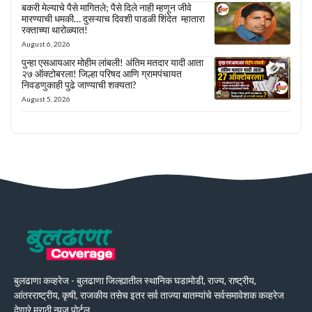
बकरी मेल्याचे पैसे मागितले; पैसे दिले नाही म्हणून जीवे
मारण्याची धमकी… दुसऱ्याच दिवशी पाडळी शिंदेत म्हातारा
रक्ताच्या थारोळ्यात!
August 6, 2026
पुन्हा एसआयआर मोहीम लांबली! अंतिम मतदार यादी आता
२७ ऑक्टोबरला! जिल्हा परिषद आणि ग्रामपंचायत
निवडणुकाही पुढे जाण्याची शक्यता?
August 5, 2026
बुलढाणा कव्हरेज - बुलढाणा जिल्ह्यातील स्थानिक घडामोडी, राज्य, राष्ट्रीय,
आंतरराष्ट्रीय, कृषी, राजकीय तसेच इतर सर्व ताज्या बातम्यांचे सर्वसमावेशक कव्हरेज
देणारे मराठी न्यूज पोर्टल.