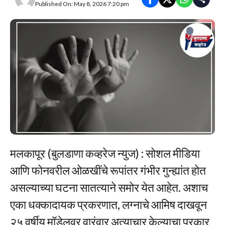
Published On: May 8, 2026 7:20 pm
मलकापूर (बुलडाणा कव्हरेज न्युज) : सोशल मीडिया
आणि फोनवरील ओळखींचे रूपांतर गंभीर गुन्ह्यांत होत
असल्याच्या घटना सातत्याने समोर येत आहेत. अशाच
एका धक्कादायक प्रकरणात, लग्नाचे आमिष दाखवून
२५ वर्षीय मॉडेलवर वारंवार अत्याचार केल्याचा प्रकार