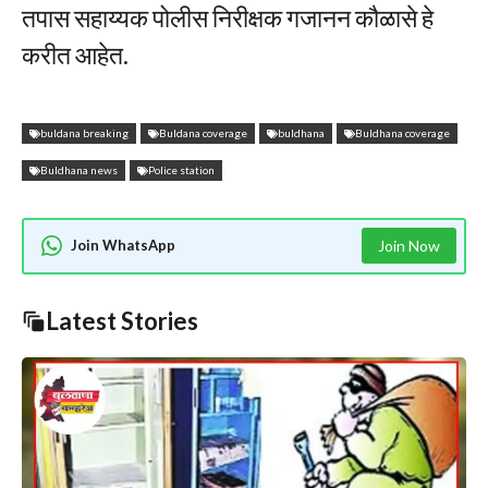
तपास सहाय्यक पोलीस निरीक्षक गजानन कौळासे हे
करीत आहेत.
buldana breaking
Buldana coverage
buldhana
Buldhana coverage
Buldhana news
Police station
Join WhatsApp
Join Now
Latest Stories