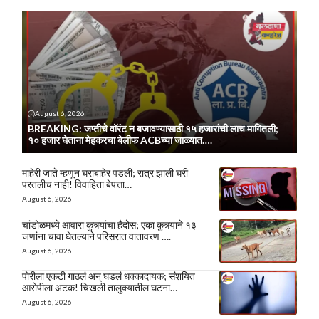
August 6, 2026
BREAKING: जप्तीचे वॉरंट न बजावण्यासाठी १५ हजारांची लाच मागितली;
१० हजार घेताना मेहकरचा बेलीफ ACBच्या जाळ्यात….
माहेरी जाते म्हणून घराबाहेर पडली; रात्र झाली घरी
परतलीच नाही! विवाहिता बेपत्ता…
August 6, 2026
चांडोळमध्ये आवारा कुत्र्यांचा हैदोस; एका कुत्र्याने १३
जणांना चावा घेतल्याने परिसरात वातावरण ….
August 6, 2026
पोरीला एकटी गाठलं अन् घडलं धक्कादायक; संशयित
आरोपीला अटक! चिखली तालुक्यातील घटना…
August 6, 2026