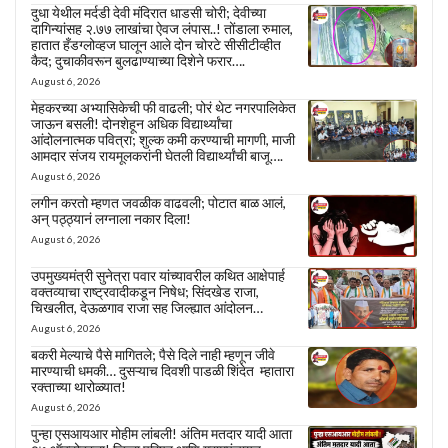
दुधा येथील मर्दडी देवी मंदिरात धाडसी चोरी; देवीच्या
दागिन्यांसह २.७७ लाखांचा ऐवज लंपास..! तोंडाला रुमाल,
हातात हँडग्लोव्हज घालून आले दोन चोरटे सीसीटीव्हीत
कैद; दुचाकीवरून बुलढाण्याच्या दिशेने फरार….
August 6, 2026
मेहकरच्या अभ्यासिकेची फी वाढली; पोरं थेट नगरपालिकेत
जाऊन बसली! दोनशेहून अधिक विद्यार्थ्यांचा
आंदोलनात्मक पवित्रा; शुल्क कमी करण्याची मागणी, माजी
आमदार संजय रायमूलकरांनी घेतली विद्यार्थ्यांची बाजू….
August 6, 2026
लगीन करतो म्हणत जवळीक वाढवली; पोटात बाळ आलं,
अन् पठ्ठ्यानं लग्नाला नकार दिला!
August 6, 2026
उपमुख्यमंत्री सुनेत्रा पवार यांच्यावरील कथित आक्षेपार्ह
वक्तव्याचा राष्ट्रवादीकडून निषेध; सिंदखेड राजा,
चिखलीत, देऊळगाव राजा सह जिल्ह्यात आंदोलन…
August 6, 2026
बकरी मेल्याचे पैसे मागितले; पैसे दिले नाही म्हणून जीवे
मारण्याची धमकी… दुसऱ्याच दिवशी पाडळी शिंदेत म्हातारा
रक्ताच्या थारोळ्यात!
August 6, 2026
पुन्हा एसआयआर मोहीम लांबली! अंतिम मतदार यादी आता