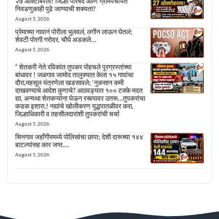
२७ ऑक्टोबरला! जिल्हा परिषद आणि ग्रामपंचायत
निवडणुकाही पुढे जाण्याची शक्यता?
August 5, 2026
प्रेमाच्या नावानं पोरीला भुलवलं, लगीन लाऊन घेतलं;
शेवटी पोरगी गरोदर, चौघे अडकले…
August 5, 2026
” शेतकरी नेते रविकांत तुपकर पोहचले पूरग्रस्तांच्या
बांधावर ! जळगाव जामोद तालुक्यात केला १५ गावांचा
दौरा,महसूल यंत्रणेला खडसावले; ‘नुकसान कमी
दाखवण्याचे आदेश कुणाचे? आठवड्यात १०० टक्के मदत
द्या, अन्यथा शेतकऱ्यांना घेऊन रस्त्यावर उतरू…तुपकरांचा
कडक इशारा.! नद्यांचे खोलीकरण युद्धपातळीवर करा,
जिल्हाधिकारी व तहसीलदारांशी तुपकरांची चर्चा
August 5, 2026
सिनगाव जहाँगीरमध्ये पोलिसांचा छापा; देशी दारूच्या १४४
बाटल्यांसह कार जप्त….
August 5, 2026