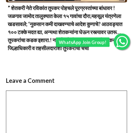
” शेतकरी नेते रविकांत तुपकर पोहचले पूरग्रस्तांच्या बांधावर !
जळगाव जामोद तालुक्यात केला १५ गावांचा दौरा,महसूल यंत्रणेला
खडसावले; ‘नुकसान कमी दाखवण्याचे आदेश कुणाचे? आठवड्यात
१०० टक्के मदत द्या, अन्यथा शेतकऱ्यांना घेऊन रस्त्यावर उतरू…
तुपकरांचा कडक इशारा.! नद्यांचे खोलीकरण युद्धपातळीवर करा,
WhatsApp Join Group!
जिल्हाधिकारी व तहसीलदारांशी तुपकरांची चर्चा
Leave a Comment
Comment