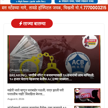
ताज्या बातम्या
August 6, 2026
BREAKING: जप्तीचे वॉरंट न बजावण्यासाठी १५ हजारांची लाच मागितली;
१० हजार घेताना मेहकरचा बेलीफ ACBच्या जाळ्यात….
माहेरी जाते म्हणून घराबाहेर पडली; रात्र झाली घरी
परतलीच नाही! विवाहिता बेपत्ता…
August 6, 2026
चांडोळमध्ये आवारा कुत्र्यांचा हैदोस; एका कुत्र्याने १३