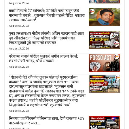
August 6, 2026
बकरी मेल्याचे पैसे मागितले; पैसे दिले नाही म्हणून जीवे
मारण्याची धमकी… दुसऱ्याच दिवशी पाडळी शिंदेत म्हातारा
रक्ताच्या थारोळ्यात!
August 6, 2026
पुन्हा एसआयआर मोहीम लांबली! अंतिम मतदार यादी आता
२७ ऑक्टोबरला! जिल्हा परिषद आणि ग्रामपंचायत
निवडणुकाही पुढे जाण्याची शक्यता?
August 5, 2026
प्रेमाच्या नावानं पोरीला भुलवलं, लगीन लाऊन घेतलं;
शेवटी पोरगी गरोदर, चौघे अडकले…
August 5, 2026
” शेतकरी नेते रविकांत तुपकर पोहचले पूरग्रस्तांच्या
बांधावर ! जळगाव जामोद तालुक्यात केला १५ गावांचा
दौरा,महसूल यंत्रणेला खडसावले; ‘नुकसान कमी
दाखवण्याचे आदेश कुणाचे? आठवड्यात १०० टक्के मदत
द्या, अन्यथा शेतकऱ्यांना घेऊन रस्त्यावर उतरू…तुपकरांचा
कडक इशारा.! नद्यांचे खोलीकरण युद्धपातळीवर करा,
जिल्हाधिकारी व तहसीलदारांशी तुपकरांची चर्चा
August 5, 2026
सिनगाव जहाँगीरमध्ये पोलिसांचा छापा; देशी दारूच्या १४४
बाटल्यांसह कार जप्त….
August 5, 2026