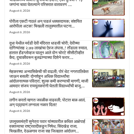
जणांना चावा घेतल्याने परिसरात वातावरण ….
August 6, 2026
पोरीला एकटी गाठलं अन् घडलं धक्कादायक; संशयित
आरोपीला अटक! चिखली तालुक्यातील घटना…
August 6, 2026
दुधा येथील मर्दडी देवी मंदिरात धाडसी चोरी; देवीच्या
दागिन्यांसह २.७७ लाखांचा ऐवज लंपास..! तोंडाला रुमाल,
हातात हँडग्लोव्हज घालून आले दोन चोरटे सीसीटीव्हीत
कैद; दुचाकीवरून बुलढाण्याच्या दिशेने फरार….
August 6, 2026
मेहकरच्या अभ्यासिकेची फी वाढली; पोरं थेट नगरपालिकेत
जाऊन बसली! दोनशेहून अधिक विद्यार्थ्यांचा
आंदोलनात्मक पवित्रा; शुल्क कमी करण्याची मागणी, माजी
आमदार संजय रायमूलकरांनी घेतली विद्यार्थ्यांची बाजू….
August 6, 2026
लगीन करतो म्हणत जवळीक वाढवली; पोटात बाळ आलं,
अन् पठ्ठ्यानं लग्नाला नकार दिला!
August 6, 2026
उपमुख्यमंत्री सुनेत्रा पवार यांच्यावरील कथित आक्षेपार्ह
वक्तव्याचा राष्ट्रवादीकडून निषेध; सिंदखेड राजा,
चिखलीत, देऊळगाव राजा सह जिल्ह्यात आंदोलन…