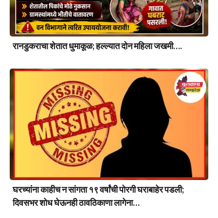
रानडुकराचा शेतात धुमाकूळ; हल्ल्यात दोन महिला जखमी….
घरच्यांना काहीच न सांगता १९ वर्षांची पोरगी घराबाहेर पडली;
दिवसभर शोध घेऊनही ठावठिकाणा लागेना…