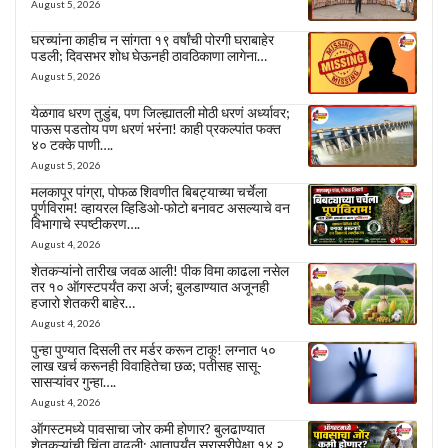
August 5, 2026
घरच्यांना काहीच न सांगता १९ वर्षांची पोरगी घराबाहेर
पडली; दिवसभर शोध घेऊनही ठावठिकाणा लागेना…
August 5, 2026
येळगाव धरण तुडुंब, पण जिल्ह्यातली मोठी धरणं अर्ध्यावर;
पाऊस पडतोय पण धरणं भरंना! काही प्रकल्पांत फक्त
४० टक्के पाणी….
August 5, 2026
मलकापूर पांग्रा, पोफळ शिवणीत बिबट्याच्या चर्चेला
पूर्णविराम! व्हायरल व्हिडिओ-फोटो बनावट असल्याचे वन
विभागाचे स्पष्टीकरण….
August 4, 2026
शेतकऱ्यांनो तारीख जवळ आली! पीक विमा काढला नसेल
तर १० ऑगस्टपर्यंत करा अर्ज; बुलडाण्यात अजूनही
हजारो शेतकरी बाहेर…
August 4, 2026
पुन्हा पुण्यात दिसली तर मर्डर करून टाकू! लग्नात ५०
लाख खर्च करूनही विवाहितेचा छळ; पतीसह सासू-
सासऱ्यांवर गुन्हा….
August 4, 2026
ऑगस्टमध्ये पावसाचा जोर कमी होणार? बुलढाण्यात
शेतकऱ्यांची चिंता वाढली; आतापर्यंत सरासरीपेक्षा १४.२