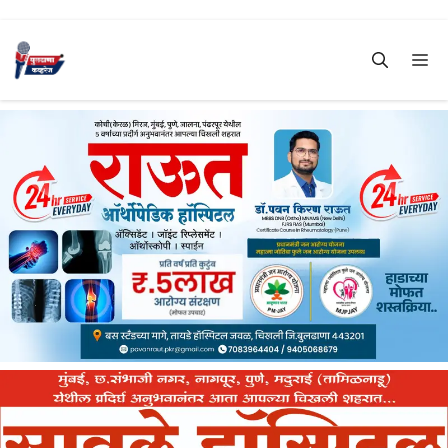
Skip
to
Me
content