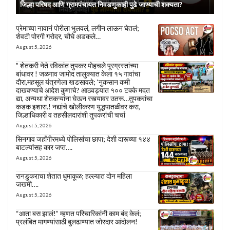
जिल्हा परिषद आणि ग्रामपंचायत निवडणुकाही पुढे जाण्याची शक्यता?
प्रेमाच्या नावानं पोरीला भुलवलं, लगीन लाऊन घेतलं;
शेवटी पोरगी गरोदर, चौघे अडकले…
August 5, 2026
” शेतकरी नेते रविकांत तुपकर पोहचले पूरग्रस्तांच्या
बांधावर ! जळगाव जामोद तालुक्यात केला १५ गावांचा
दौरा,महसूल यंत्रणेला खडसावले; ‘नुकसान कमी
दाखवण्याचे आदेश कुणाचे? आठवड्यात १०० टक्के मदत
द्या, अन्यथा शेतकऱ्यांना घेऊन रस्त्यावर उतरू…तुपकरांचा
कडक इशारा.! नद्यांचे खोलीकरण युद्धपातळीवर करा,
जिल्हाधिकारी व तहसीलदारांशी तुपकरांची चर्चा
August 5, 2026
सिनगाव जहाँगीरमध्ये पोलिसांचा छापा; देशी दारूच्या १४४
बाटल्यांसह कार जप्त….
August 5, 2026
रानडुकराचा शेतात धुमाकूळ; हल्ल्यात दोन महिला
जखमी….
August 5, 2026
“आता बस झालं!” म्हणत परिचारिकांनी काम बंद केलं;
प्रलंबित मागण्यांसाठी बुलढाण्यात जोरदार आंदोलन!