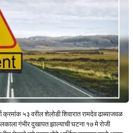
ार्ग क्रमांक ५३ वरील शेलोडी शिवारात रामदेव ढाब्याजवळ
लकाला गंभीर दुखापत झाल्याची घटना १७ मे रोजी