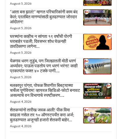
August 5, 2026
“आता बस झालं!” म्हणत परिचारिकांनी काम बंद
केलं; प्रलंबित मागण्यांसाठी बुलढाण्यात जोरदार
आंदोलन!
August 5, 2026
घरच्यांना काहीच न सांगता १९ वर्षांची पोरगी
घराबाहेर पडली; दिवसभर शोध घेऊनही
ठावठिकाणा लागेना…
August 5, 2026
येळगाव धरण तुडुंब, पण जिल्ह्यातली मोठी धरणं
अर्ध्यावर; पाऊस पडतोय पण धरणं भरंना! काही
प्रकल्पांत फक्त ४० टक्के पाणी….
August 5, 2026
मलकापूर पांग्रा, पोफळ शिवणीत बिबट्याच्या
चर्चेला पूर्णविराम! व्हायरल व्हिडिओ-फोटो बनावट
असल्याचे वन विभागाचे स्पष्टीकरण….
August 4, 2026
शेतकऱ्यांनो तारीख जवळ आली! पीक विमा
काढला नसेल तर १० ऑगस्टपर्यंत करा अर्ज;
बुलडाण्यात अजूनही हजारो शेतकरी बाहेर…
August 4, 2026