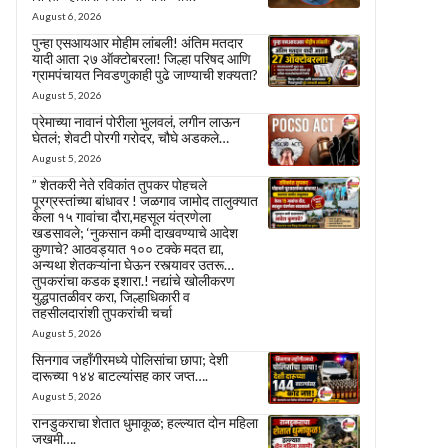
August 6, 2026
पुन्हा एसआयआर मोहीम लांबली! अंतिम मतदार
यादी आता २७ ऑक्टोबरला! जिल्हा परिषद आणि
ग्रामपंचायत निवडणुकाही पुढे जाण्याची शक्यता?
August 5, 2026
प्रेमाच्या नावानं पोरीला भुलवलं, लगीन लाऊन
घेतलं; शेवटी पोरगी गरोदर, चौघे अडकले…
August 5, 2026
” शेतकरी नेते रविकांत तुपकर पोहचले
पूरग्रस्तांच्या बांधावर ! जळगाव जामोद तालुक्यात
केला १५ गावांचा दौरा,महसूल यंत्रणेला
खडसावले; ‘नुकसान कमी दाखवण्याचे आदेश
कुणाचे? आठवड्यात १०० टक्के मदत द्या,
अन्यथा शेतकऱ्यांना घेऊन रस्त्यावर उतरू…
तुपकरांचा कडक इशारा.! नद्यांचे खोलीकरण
युद्धपातळीवर करा, जिल्हाधिकारी व
तहसीलदारांशी तुपकरांची चर्चा
August 5, 2026
सिनगाव जहाँगीरमध्ये पोलिसांचा छापा; देशी
दारूच्या १४४ बाटल्यांसह कार जप्त….
August 5, 2026
रानडुकराचा शेतात धुमाकूळ; हल्ल्यात दोन महिला
जखमी….