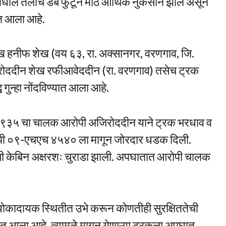
ील तेलाचे डबे फुटून मोठे आर्थिक नुकसान झाले असून
ात आला आहे.
 शेख हनीफ शेख (वय ६३, रा. अक्सानगर, वरणगाव, जि.
िरोददीन शेख रफीआवेददीन (रा. वरणगाव) तसेच ट्रक
ुन्हा नोंदविण्यात आला आहे.
 २९३५ चा चालक आरोपी अजिरोददीन याने ट्रक भरधाव व
मपी ०९-एचएच ४५४० ला मागून जोरदार धडक दिली.
ी केबिन अक्षरशः चुराडा झाली. अपघातात आरोपी चालक
धोकादायक स्थितीत उभे करून कोणतीही सुरक्षिततेची
त आला आहे. त्यामुळे मागून येणाऱ्या ट्रकला अपघात