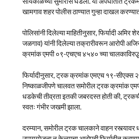
सायंकाळच्या सुमारास घडली. या अपघातात ट्रकमध
खामगाव शहर पोलीस ठाण्यात गुन्हा दाखल करण्य
पोलिसांनी दिलेल्या माहितीनुसार, फिर्यादी अमिर
जळगाव) यांनी दिलेल्या तक्रारीवरून आरोपी अज
क्रमांक एमपी ०९-एचएच ४५४० च्या चालकाविरुद्ध ग
फिर्यादीनुसार, ट्रक क्रमांक एमएच १९-सीएक्स
निष्काळजीपणे चालवत समोरील ट्रक क्रमांक ए
धडकेची तीव्रता इतकी जबरदस्त होती की, ट्रकच
स्वतः गंभीर जखमी झाला.
दरम्यान, समोरील ट्रक चालकाने वाहन रस्त्यावर 
उपाययोजना न केल्याचा आरोपही फिर्यादीत करण्या