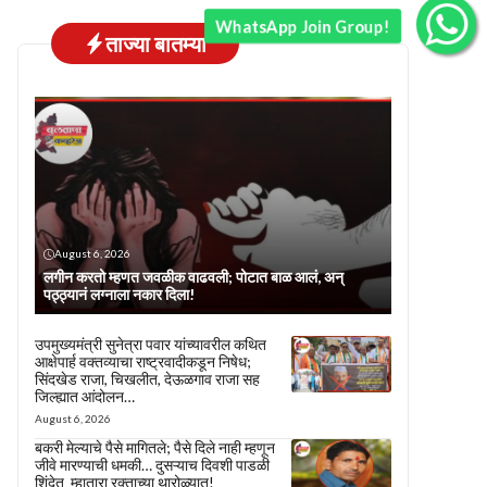
WhatsApp Join Group!
ताज्या बातम्या
August 6, 2026
लगीन करतो म्हणत जवळीक वाढवली; पोटात बाळ आलं, अन्
पठ्ठ्यानं लग्नाला नकार दिला!
उपमुख्यमंत्री सुनेत्रा पवार यांच्यावरील कथित
आक्षेपार्ह वक्तव्याचा राष्ट्रवादीकडून निषेध;
सिंदखेड राजा, चिखलीत, देऊळगाव राजा सह
जिल्ह्यात आंदोलन…
August 6, 2026
बकरी मेल्याचे पैसे मागितले; पैसे दिले नाही म्हणून
जीवे मारण्याची धमकी… दुसऱ्याच दिवशी पाडळी
शिंदेत म्हातारा रक्ताच्या थारोळ्यात!