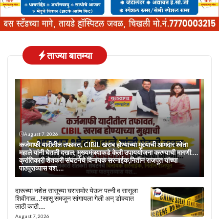
ताज्या बातम्या
August 7, 2026
कर्जमाफी यादीतील तफावत, CIBIL खराब होण्याच्या मुद्द्याची आमदार श्वेता
महाले यांनी घेतली दखल; मुख्यमंत्र्याकडे केली उपाययोजना करण्याची मागणी….
क्रांतिकारी शेतकरी संघटनेचे विनायक सरनाईक,नितीन राजपूत यांच्या
पाठपुराव्यास यश….
दारूच्या नशेत सासूच्या घरासमोर येऊन पत्नी व सासूला
शिवीगाळ…!सासू समजून सांगायला गेली अन् डोक्यात
लाठी काठी….
August 7, 2026