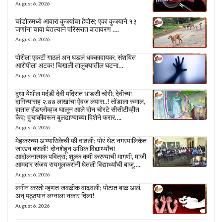
August 6, 2026
चांडोळमध्ये आवारा कुत्र्यांचा हैदोस; एका कुत्र्याने १३
जणांना चावा घेतल्याने परिसरात वातावरण ….
August 6, 2026
पोरीला एकटी गाठलं अन् घडलं धक्कादायक; संशयित
आरोपीला अटक! चिखली तालुक्यातील घटना…
August 6, 2026
दुधा येथील मर्दडी देवी मंदिरात धाडसी चोरी; देवीच्या
दागिन्यांसह २.७७ लाखांचा ऐवज लंपास..! तोंडाला रुमाल,
हातात हँडग्लोव्हज घालून आले दोन चोरटे सीसीटीव्हीत
कैद; दुचाकीवरून बुलढाण्याच्या दिशेने फरार….
August 6, 2026
मेहकरच्या अभ्यासिकेची फी वाढली; पोरं थेट नगरपालिकेत
जाऊन बसली! दोनशेहून अधिक विद्यार्थ्यांचा
आंदोलनात्मक पवित्रा; शुल्क कमी करण्याची मागणी, माजी
आमदार संजय रायमूलकरांनी घेतली विद्यार्थ्यांची बाजू….
August 6, 2026
लगीन करतो म्हणत जवळीक वाढवली; पोटात बाळ आलं,
अन् पठ्ठ्यानं लग्नाला नकार दिला!
August 6, 2026