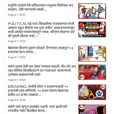
मजुरीचे उरलेले पैसे मागितल्यावर मजुराला शिवीगाळ अन्
मारहाण; जीवे मारण्याची धमकी….
August 7, 2026
POLITICAL NEWS:चिखलीच्या राजकारणात माजी
आमदार राहुल बोंद्रेंचं नाव पुन्हा चर्चेत! आठवडाभरापासून
माजी आमदार मतदारसंघातून गायब; काँग्रेस सोडणार का?
की नुसती थील्लर चर्चा…!
August 7, 2026
मेहकरात किराणा दुकान फोडले; टिनपत्रा उचकटून ५३
हजारांचा ऐवज लंपास….
August 7, 2026
मायेनं एकाच वेळी चार लेकरं जन्माला घातली; तीन पोरं अन्
एका पोरीच्या किलबिलाटानं घर गजबजलं! चारवनमध्ये
अनोख्या बाळंतपणाची चर्चा!
August 7, 2026
BREAKING: जप्तीचे वॉरंट न बजावण्यासाठी १५
हजारांची लाच मागितली; १० हजार घेताना मेहकरचा
बेलीफ ACBच्या जाळ्यात….
August 6, 2026
माहेरी जाते म्हणून घराबाहेर पडली; रात्र झाली घरी
परतलीच नाही! विवाहिता बेपत्ता…