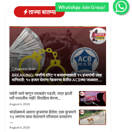
WhatsApp Join Group!
ताज्या बातम्या
August 6, 2026
BREAKING: जप्तीचे वॉरंट न बजावण्यासाठी १५ हजारांची लाच
मागितली; १० हजार घेताना मेहकरचा बेलीफ ACBच्या जाळ्यात….
माहेरी जाते म्हणून घराबाहेर पडली; रात्र झाली
घरी परतलीच नाही! विवाहिता बेपत्ता…
August 6, 2026
चांडोळमध्ये आवारा कुत्र्यांचा हैदोस; एका कुत्र्याने
१३ जणांना चावा घेतल्याने परिसरात वातावरण
….
August 6, 2026