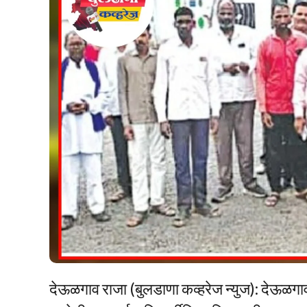
देऊळगाव राजा (बुलडाणा कव्हरेज न्युज): देऊळगा