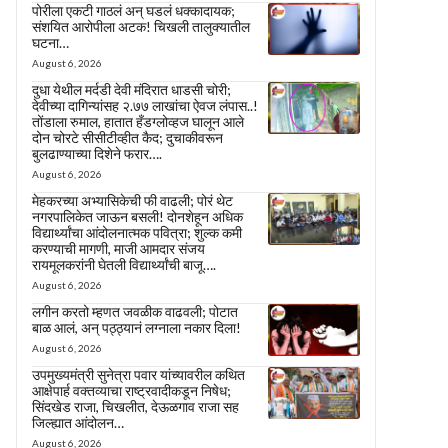
पोरीला एकटी गाठलं अन् घडलं धक्कादायक;
संशयित आरोपीला अटक! चिखली तालुक्यातील
घटना…
August 6, 2026
दुधा येथील मर्दडी देवी मंदिरात धाडसी चोरी;
देवीच्या दागिन्यांसह २.७७ लाखांचा ऐवज लंपास..!
तोंडाला रुमाल, हातात हँडग्लोव्हज घालून आले
दोन चोरटे सीसीटीव्हीत कैद; दुचाकीवरून
बुलढाण्याच्या दिशेने फरार….
August 6, 2026
मेहकरच्या अभ्यासिकेची फी वाढली; पोरं थेट
नगरपालिकेत जाऊन बसली! दोनशेहून अधिक
विद्यार्थ्यांचा आंदोलनात्मक पवित्रा; शुल्क कमी
करण्याची मागणी, माजी आमदार संजय
रायमूलकरांनी घेतली विद्यार्थ्यांची बाजू….
August 6, 2026
लगीन करतो म्हणत जवळीक वाढवली; पोटात
बाळ आलं, अन् पठ्ठ्यानं लग्नाला नकार दिला!
August 6, 2026
उपमुख्यमंत्री सुनेत्रा पवार यांच्यावरील कथित
आक्षेपार्ह वक्तव्याचा राष्ट्रवादीकडून निषेध;
सिंदखेड राजा, चिखलीत, देऊळगाव राजा सह
जिल्ह्यात आंदोलन…
August 6, 2026