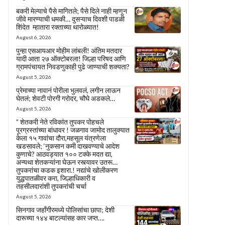
बकरी मेल्याचे पैसे मागितले; पैसे दिले नाही म्हणून
जीवे मारण्याची धमकी… दुसऱ्याच दिवशी पाडळी
शिंदेत म्हातारा रक्ताच्या थारोळ्यात!
August 6, 2026
पुन्हा एसआयआर मोहीम लांबली! अंतिम मतदार
यादी आता २७ ऑक्टोबरला! जिल्हा परिषद आणि
ग्रामपंचायत निवडणुकाही पुढे जाण्याची शक्यता?
August 5, 2026
प्रेमाच्या नावानं पोरीला भुलवलं, लगीन लाऊन
घेतलं; शेवटी पोरगी गरोदर, चौघे अडकले…
August 5, 2026
” शेतकरी नेते रविकांत तुपकर पोहचले
पूरग्रस्तांच्या बांधावर ! जळगाव जामोद तालुक्यात
केला १५ गावांचा दौरा,महसूल यंत्रणेला
खडसावले; ‘नुकसान कमी दाखवण्याचे आदेश
कुणाचे? आठवड्यात १०० टक्के मदत द्या,
अन्यथा शेतकऱ्यांना घेऊन रस्त्यावर उतरू…
तुपकरांचा कडक इशारा.! नद्यांचे खोलीकरण
युद्धपातळीवर करा, जिल्हाधिकारी व
तहसीलदारांशी तुपकरांची चर्चा
August 5, 2026
सिनगाव जहाँगीरमध्ये पोलिसांचा छापा; देशी
दारूच्या १४४ बाटल्यांसह कार जप्त….