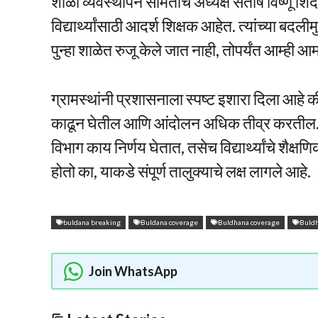
शाळा व्यवस्थापन समितीचे अध्यक्ष संतोष विष्णू शि
विद्यार्थ्यांसाठी आदर्श शिक्षक आहेत. त्यांच्या बदलीमु
पुन्हा शाळेत रुजू केले जात नाही, तोपर्यंत आम्ही आ
ग्रामस्थांनी प्रशासनाला स्पष्ट इशारा दिला आहे क
काढून घेतील आणि आंदोलन अधिक तीव्र करतील. त
विभाग काय निर्णय घेतात, तसेच विद्यार्थ्यांचे शैक
होतो का, याकडे संपूर्ण तालुक्याचे लक्ष लागले आहे.
buldana breaking
Buldana coverage
Buldhana coverage
Buld
Join WhatsApp