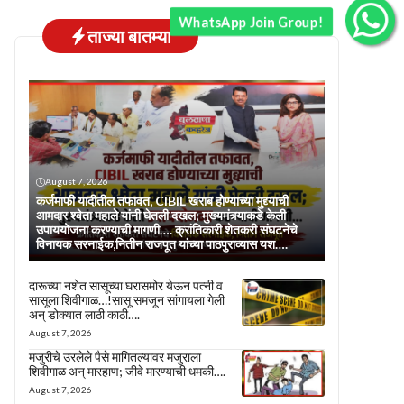
WhatsApp Join Group!
ताज्या बातम्या
August 7, 2026
कर्जमाफी यादीतील तफावत, CIBIL खराब होण्याच्या मुद्द्याची
आमदार श्वेता महाले यांनी घेतली दखल; मुख्यमंत्र्याकडे केली
उपाययोजना करण्याची मागणी…. क्रांतिकारी शेतकरी संघटनेचे
विनायक सरनाईक,नितीन राजपूत यांच्या पाठपुराव्यास यश….
दारूच्या नशेत सासूच्या घरासमोर येऊन पत्नी व
सासूला शिवीगाळ…!सासू समजून सांगायला गेली
अन् डोक्यात लाठी काठी….
August 7, 2026
मजुरीचे उरलेले पैसे मागितल्यावर मजुराला
शिवीगाळ अन् मारहाण; जीवे मारण्याची धमकी….
August 7, 2026