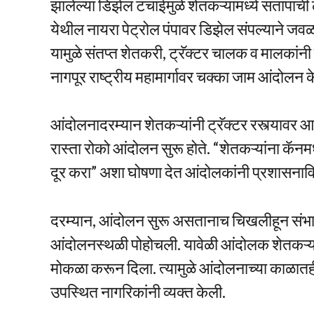
झालेल्या डिझेल टंचाईमुळे शेतकऱ्यांमध्ये संतापाच
येथील नायरा पेट्रोल पंपावर डिझेल संपल्याने जव
यामुळे संतप्त शेतकरी, ट्रॅक्टर चालक व मालकांनी 
नागपूर राष्ट्रीय महामार्गावर चक्का जाम आंदोलन क
आंदोलनादरम्यान शेतकऱ्यांनी ट्रॅक्टर रस्त्यावर आ
रास्ता रोको आंदोलन सुरू होते. “शेतकऱ्यांना कॅनमध्
दूर करा” अशा घोषणा देत आंदोलकांनी प्रशासनाविर
दरम्यान, आंदोलन सुरू असतानाच चिखलीहून संभाज
आंदोलनस्थळी पोहोचली. यावेळी आंदोलक शेतकऱ्यांन
मोकळा करून दिला. त्यामुळे आंदोलनाच्या काळातह
उपस्थित नागरिकांनी व्यक्त केली.