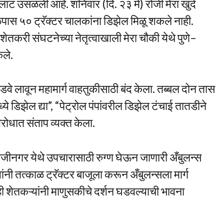
ी लाट उसळली आहे. शनिवार (दि. २३ मे) रोजी मेरा खुर्द
ळपास ५० ट्रॅक्टर चालकांना डिझेल मिळू शकले नाही.
शेतकरी संघटनेच्या नेतृत्वाखाली मेरा चौकी येथे पुणे–
ेले.
डवे लावून महामार्ग वाहतुकीसाठी बंद केला. तब्बल दोन तास
ये डिझेल द्या”, “पेट्रोल पंपांवरील डिझेल टंचाई तातडीने
ोधात संताप व्यक्त केला.
ीनगर येथे उपचारासाठी रुग्ण घेऊन जाणारी अँबुलन्स
ी तत्काळ ट्रॅक्टर बाजूला करून अँबुलन्सला मार्ग
ी शेतकऱ्यांनी माणुसकीचे दर्शन घडवल्याची भावना