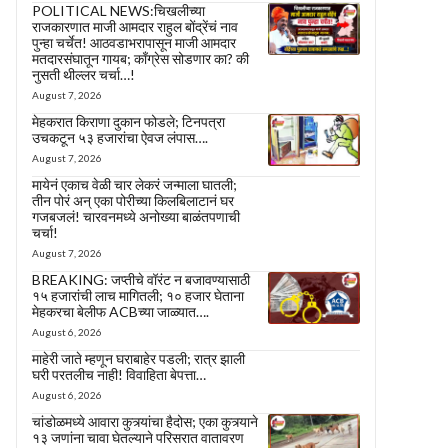
POLITICAL NEWS:चिखलीच्या
राजकारणात माजी आमदार राहुल बोंद्रेंचं नाव
पुन्हा चर्चेत! आठवडाभरापासून माजी आमदार
मतदारसंघातून गायब; काँग्रेस सोडणार का? की
नुसती थील्लर चर्चा…!
August 7, 2026
मेहकरात किराणा दुकान फोडले; टिनपत्रा
उचकटून ५३ हजारांचा ऐवज लंपास….
August 7, 2026
मायेनं एकाच वेळी चार लेकरं जन्माला घातली;
तीन पोरं अन् एका पोरीच्या किलबिलाटानं घर
गजबजलं! चारवनमध्ये अनोख्या बाळंतपणाची
चर्चा!
August 7, 2026
BREAKING: जप्तीचे वॉरंट न बजावण्यासाठी
१५ हजारांची लाच मागितली; १० हजार घेताना
मेहकरचा बेलीफ ACBच्या जाळ्यात….
August 6, 2026
माहेरी जाते म्हणून घराबाहेर पडली; रात्र झाली
घरी परतलीच नाही! विवाहिता बेपत्ता…
August 6, 2026
चांडोळमध्ये आवारा कुत्र्यांचा हैदोस; एका कुत्र्याने
१३ जणांना चावा घेतल्याने परिसरात वातावरण