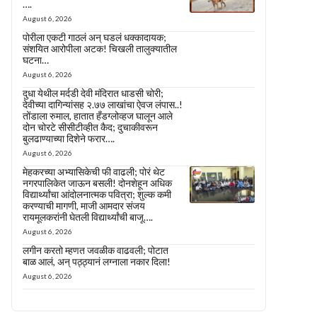
….
August 6, 2026
पोरीला एकटी गाठलं अन् घडलं धक्कादायक;
संशयित आरोपीला अटक! चिखली तालुक्यातील
घटना…
August 6, 2026
दुधा येथील मर्दडी देवी मंदिरात धाडसी चोरी;
देवीच्या दागिन्यांसह २.७७ लाखांचा ऐवज लंपास..!
तोंडाला रुमाल, हातात हँडग्लोव्हज घालून आले
दोन चोरटे सीसीटीव्हीत कैद; दुचाकीवरून
बुलढाण्याच्या दिशेने फरार….
August 6, 2026
मेहकरच्या अभ्यासिकेची फी वाढली; पोरं थेट
नगरपालिकेत जाऊन बसली! दोनशेहून अधिक
विद्यार्थ्यांचा आंदोलनात्मक पवित्रा; शुल्क कमी
करण्याची मागणी, माजी आमदार संजय
रायमूलकरांनी घेतली विद्यार्थ्यांची बाजू….
August 6, 2026
लगीन करतो म्हणत जवळीक वाढवली; पोटात
बाळ आलं, अन् पठ्ठ्यानं लग्नाला नकार दिला!
August 6, 2026