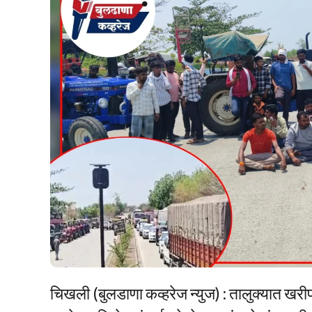
चिखली (बुलडाणा कव्हरेज न्युज) : तालुक्यात खरीप ह