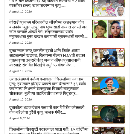
गावात तीन ठिकाणी दरोडा; पाठलाग करणाऱ्या ५२ वर्षीय
व्यक्तीवर हल्ला, उपचारादरम्यान मृत्यू…..
August 10, 2026
कोराडी प्रकल्प परिसरातील जीवघेण्या खड्ड्यात दोन
बालकांचा बुडून मृत्यू! पाय धुण्यासाठी पाण्यात उतरले अन्
खोल पाण्यात ओढले गेले; कंत्राटदारावर सदोष
मनुष्यवधाचा गुन्हा दाखल करण्याची ग्रामस्थांची मागणी….
August 10, 2026
बुलढाण्यात काजू कतलीत बुरशी आणि जिवंत अळ्या
आढळल्याने खळबळ; रिलायन्स मॉलवर FDAची धडक!
ग्राहकाच्या तक्रारीनंतर अन्न व औषध प्रशासनाची
कारवाई; संशयित मिठाईचे नमुने प्रयोगशाळेत….
August 10, 2026
उत्तराखंडमध्ये कर्तव्य बजावताना चिखलीच्या जवानाचा
मृत्यू; हवालदार हरिदास कापसे यांना वीरमरण! ३६ वर्षीय
जवानाच्या निधनाने शेलसूरसह चिखली तालुक्यावर
शोककळा; मुलीच्या वाढदिवशीच हरपले पितृछत्र…
August 10, 2026
दुचाकीला धडक देऊन पळणारी कार विहिरीत कोसळली;
दोन महिलांचा दुर्दैवी मृत्यू, चालक गंभीर….
August 8, 2026
चिखलीच्या शिवसृष्टी प्रकल्पाला आता गती! ६५ कोटींच्या
प्रकल्पाचा १५ दिवसांत डीपीआर; पर्यटनमंत्र्यांच्या