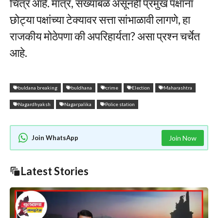
चित्र आहे. मात्र, संख्याबळ असूनही प्रमुख पक्षांना
छोट्या पक्षांच्या टेक्यावर सत्ता सांभाळावी लागणे, हा
राजकीय मोठेपणा की अपरिहार्यता? असा प्रश्न चर्चेत
आहे.
buldana breaking
buldhana
crime
Election
Maharashtra
Nagardhyaksh
Nagarpalika
Police station
Join WhatsApp
Join Now
Latest Stories