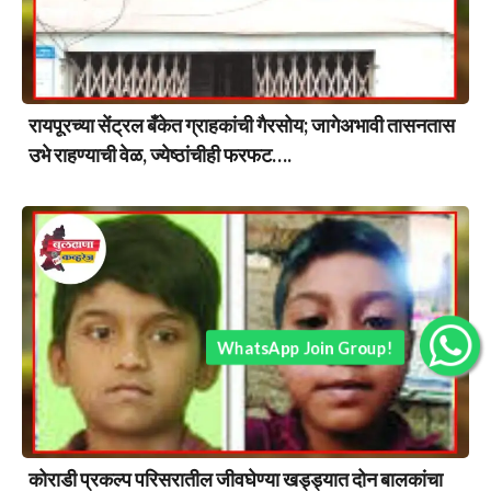
रायपूरच्या सेंट्रल बँकेत ग्राहकांची गैरसोय; जागेअभावी तासनतास
उभे राहण्याची वेळ, ज्येष्ठांचीही फरफट….
WhatsApp Join Group!
कोराडी प्रकल्प परिसरातील जीवघेण्या खड्ड्यात दोन बालकांचा