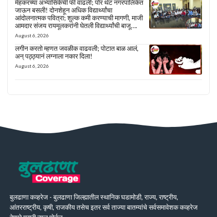
मेहकरच्या अभ्यासिकेची फी वाढली; पोरं थेट नगरपालिकेत
जाऊन बसली! दोनशेहून अधिक विद्यार्थ्यांचा
आंदोलनात्मक पवित्रा; शुल्क कमी करण्याची मागणी, माजी
आमदार संजय रायमूलकरांनी घेतली विद्यार्थ्यांची बाजू….
August 6, 2026
लगीन करतो म्हणत जवळीक वाढवली; पोटात बाळ आलं,
अन् पठ्ठ्यानं लग्नाला नकार दिला!
August 6, 2026
बुलढाणा कव्हरेज - बुलढाणा जिल्ह्यातील स्थानिक घडामोडी, राज्य, राष्ट्रीय,
आंतरराष्ट्रीय, कृषी, राजकीय तसेच इतर सर्व ताज्या बातम्यांचे सर्वसमावेशक कव्हरेज