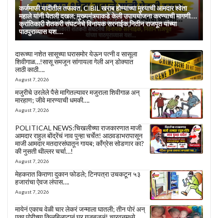
कर्जमाफी यादीतील तफावत, CIBIL खराब होण्याच्या मुद्द्याची आमदार श्वेता
महाले यांनी घेतली दखल; मुख्यमंत्र्याकडे केली उपाययोजना करण्याची मागणी….
क्रांतिकारी शेतकरी संघटनेचे विनायक सरनाईक,नितीन राजपूत यांच्या
पाठपुराव्यास यश….
दारूच्या नशेत सासूच्या घरासमोर येऊन पत्नी व सासूला
शिवीगाळ…!सासू समजून सांगायला गेली अन् डोक्यात
लाठी काठी….
August 7, 2026
मजुरीचे उरलेले पैसे मागितल्यावर मजुराला शिवीगाळ अन्
मारहाण; जीवे मारण्याची धमकी….
August 7, 2026
POLITICAL NEWS:चिखलीच्या राजकारणात माजी
आमदार राहुल बोंद्रेंचं नाव पुन्हा चर्चेत! आठवडाभरापासून
माजी आमदार मतदारसंघातून गायब; काँग्रेस सोडणार का?
की नुसती थील्लर चर्चा…!
August 7, 2026
मेहकरात किराणा दुकान फोडले; टिनपत्रा उचकटून ५३
हजारांचा ऐवज लंपास….
August 7, 2026
मायेनं एकाच वेळी चार लेकरं जन्माला घातली; तीन पोरं अन्
एका पोरीच्या किलबिलाटानं घर गजबजलं! चारवनमध्ये