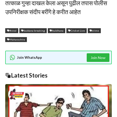
तत्काळ गुन्हा दाखल केला असून पुढील तपास पोलीस
उपनिरीक्षक संदीप बरींगे हे करीत आहेत
#viral
buldana breaking
buldhana
Cricket Live
crime
Maharashtra
Join WhatsApp
Join Now
Latest Stories