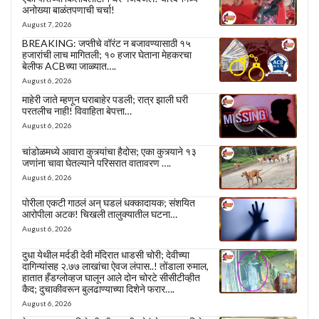
अनोख्या बाळंतपणाची चर्चा!
August 7, 2026
BREAKING: जप्तीचे वॉरंट न बजावण्यासाठी १५
हजारांची लाच मागितली; १० हजार घेताना मेहकरचा
बेलीफ ACBच्या जाळ्यात….
August 6, 2026
माहेरी जाते म्हणून घराबाहेर पडली; रात्र झाली घरी
परतलीच नाही! विवाहिता बेपत्ता…
August 6, 2026
चांडोळमध्ये आवारा कुत्र्यांचा हैदोस; एका कुत्र्याने १३
जणांना चावा घेतल्याने परिसरात वातावरण ….
August 6, 2026
पोरीला एकटी गाठलं अन् घडलं धक्कादायक; संशयित
आरोपीला अटक! चिखली तालुक्यातील घटना…
August 6, 2026
दुधा येथील मर्दडी देवी मंदिरात धाडसी चोरी; देवीच्या
दागिन्यांसह २.७७ लाखांचा ऐवज लंपास..! तोंडाला रुमाल,
हातात हँडग्लोव्हज घालून आले दोन चोरटे सीसीटीव्हीत
कैद; दुचाकीवरून बुलढाण्याच्या दिशेने फरार….
August 6, 2026