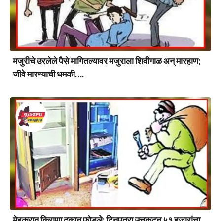
मजुरीचे उरलेले पैसे मागितल्यावर मजुराला शिवीगाळ अन् मारहाण;
जीवे मारण्याची धमकी….
मेहकरात किराणा दुकान फोडले; टिनपत्रा उचकटून ५३ हजारांचा