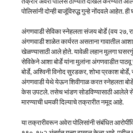
तक्रार अवेरा पोलिस ठाण्यात दाखल करण्यात आल
पोलिसांनी दोन्ही बाजूंविरुद्ध गुन्हे नोंदवले आहेत.
अंगणवाडी सेविका स्नेहलता संजय बोर्डे (वय २७, रा
अंगणवाडी शाळेत कार्यरत असताना गावातील आशा प्र
खेळण्यासाठी आले होते. यावेळी लहान मुलगा घसरगु
सेविकेने आशा बोर्डे यांना मुलांना अंगणवाडीत पाठव
बोर्डे, अश्विनी विनोद सुरडकर, शोभा प्रकाश बोर्डे, 
अंगणवाडी येथे येऊन शिवीगाळ करत स्नेहलता बोर्डे या
केस उपटले. तसेच भांडण सोडविण्यासाठी आलेले सेवि
मारण्याची धमकी दिल्याचे तक्रारीत नमूद आहे.
या तक्रारीवरून अवेरा पोलिसांनी संबंधित आरोपीं
१९०, १५२ अंतर्गत गुन्हा दाखल केला आहे. पुढी