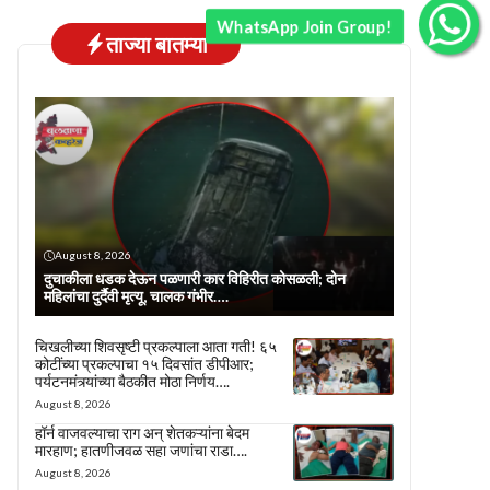
WhatsApp Join Group!
ताज्या बातम्या
August 8, 2026
दुचाकीला धडक देऊन पळणारी कार विहिरीत कोसळली; दोन
महिलांचा दुर्दैवी मृत्यू, चालक गंभीर….
चिखलीच्या शिवसृष्टी प्रकल्पाला आता गती! ६५
कोटींच्या प्रकल्पाचा १५ दिवसांत डीपीआर;
पर्यटनमंत्र्यांच्या बैठकीत मोठा निर्णय….
August 8, 2026
हॉर्न वाजवल्याचा राग अन् शेतकऱ्यांना बेदम
मारहाण; हातणीजवळ सहा जणांचा राडा….
August 8, 2026