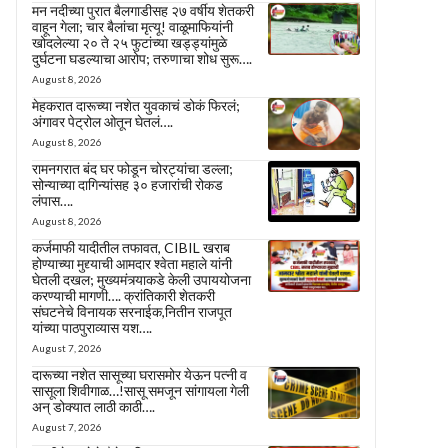
मन नदीच्या पुरात बैलगाडीसह २७ वर्षीय शेतकरी
वाहून गेला; चार बैलांचा मृत्यू! वाळूमाफियांनी
खोदलेल्या २० ते २५ फुटांच्या खड्ड्यांमुळे
दुर्घटना घडल्याचा आरोप; तरुणाचा शोध सुरू….
August 8, 2026
मेहकरात दारूच्या नशेत युवकाचं डोकं फिरलं;
अंगावर पेट्रोल ओतून घेतलं….
August 8, 2026
रामनगरात बंद घर फोडून चोरट्यांचा डल्ला;
सोन्याच्या दागिन्यांसह ३० हजारांची रोकड
लंपास….
August 8, 2026
कर्जमाफी यादीतील तफावत, CIBIL खराब
होण्याच्या मुद्द्याची आमदार श्वेता महाले यांनी
घेतली दखल; मुख्यमंत्र्याकडे केली उपाययोजना
करण्याची मागणी…. क्रांतिकारी शेतकरी
संघटनेचे विनायक सरनाईक,नितीन राजपूत
यांच्या पाठपुराव्यास यश….
August 7, 2026
दारूच्या नशेत सासूच्या घरासमोर येऊन पत्नी व
सासूला शिवीगाळ…!सासू समजून सांगायला गेली
अन् डोक्यात लाठी काठी….
August 7, 2026