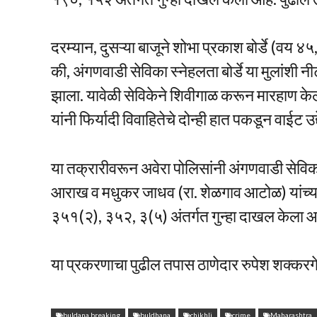
दरम्यान, दुसऱ्या बाजूने शोभा प्रकाश बोर्डे (वय ४
की, अंगणवाडी सेविका स्नेहलता बोर्डे या मुलांशी नी
झाला. यावेळी सेविकेने शिवीगाळ करून मारहाण केली
यांनी फिर्यादी विवाहितेचे दोन्ही हात पकडून वाईट 
या तक्रारीवरून अवेरा पोलिसांनी अंगणवाडी सेविका 
आराख व मधुकर जाधव (रा. शेळगाव आटोळ) यांच्या
३५१(२), ३५२, ३(५) अंतर्गत गुन्हा दाखल केला आ
या प्रकरणाचा पुढील तपास ठाणेदार रुपेश शक्करगे य
buldana breaking
buldhana
chikhli
crime
Maharashtra