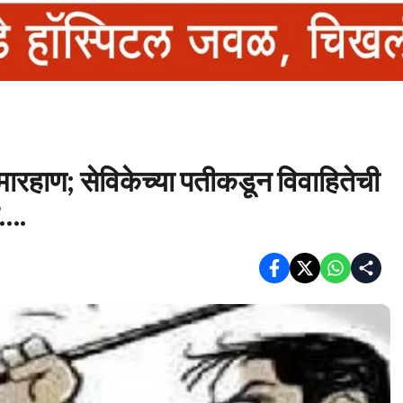
रहाण; सेविकेच्या पतीकडून विवाहितेची
ल….