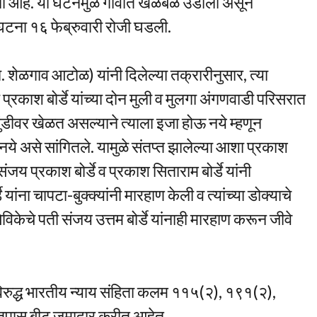
ी आहे. या घटनेमुळे गावात खळबळ उडाली असून
 ही घटना १६ फेब्रुवारी रोजी घडली.
. शेळगाव आटोळ) यांनी दिलेल्या तक्रारीनुसार, त्या
काश बोर्डे यांच्या दोन मुली व मुलगा अंगणवाडी परिसरात
ंडीवर खेळत असल्याने त्याला इजा होऊ नये म्हणून
ू नये असे सांगितले. यामुळे संतप्त झालेल्या आशा प्रकाश
संजय प्रकाश बोर्डे व प्रकाश सिताराम बोर्डे यांनी
ंना चापटा-बुक्क्यांनी मारहाण केली व त्यांच्या डोक्याचे
केचे पती संजय उत्तम बोर्डे यांनाही मारहाण करून जीवे
विरुद्ध भारतीय न्याय संहिता कलम ११५(२), १९१(२),
ल तपास बीट जमादार करीत आहेत.