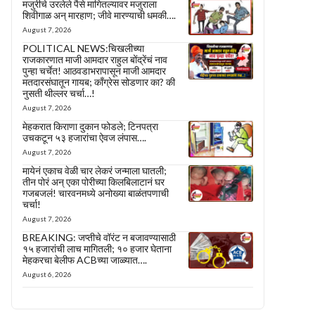
मजुरीचे उरलेले पैसे मागितल्यावर मजुराला
शिवीगाळ अन् मारहाण; जीवे मारण्याची धमकी….
August 7, 2026
POLITICAL NEWS:चिखलीच्या
राजकारणात माजी आमदार राहुल बोंद्रेंचं नाव
पुन्हा चर्चेत! आठवडाभरापासून माजी आमदार
मतदारसंघातून गायब; काँग्रेस सोडणार का? की
नुसती थील्लर चर्चा…!
August 7, 2026
मेहकरात किराणा दुकान फोडले; टिनपत्रा
उचकटून ५३ हजारांचा ऐवज लंपास….
August 7, 2026
मायेनं एकाच वेळी चार लेकरं जन्माला घातली;
तीन पोरं अन् एका पोरीच्या किलबिलाटानं घर
गजबजलं! चारवनमध्ये अनोख्या बाळंतपणाची
चर्चा!
August 7, 2026
BREAKING: जप्तीचे वॉरंट न बजावण्यासाठी
१५ हजारांची लाच मागितली; १० हजार घेताना
मेहकरचा बेलीफ ACBच्या जाळ्यात….
August 6, 2026