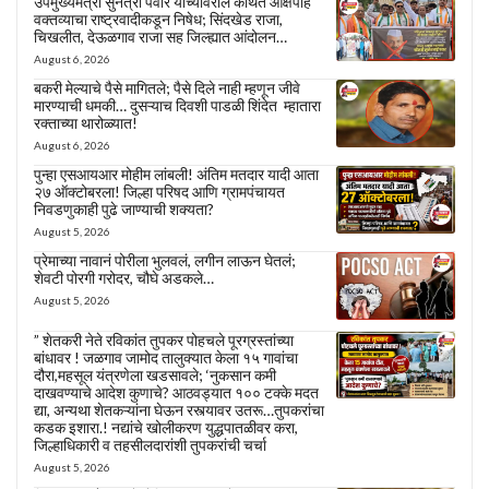
उपमुख्यमंत्री सुनेत्रा पवार यांच्यावरील कथित आक्षेपार्ह
वक्तव्याचा राष्ट्रवादीकडून निषेध; सिंदखेड राजा,
चिखलीत, देऊळगाव राजा सह जिल्ह्यात आंदोलन…
August 6, 2026
बकरी मेल्याचे पैसे मागितले; पैसे दिले नाही म्हणून जीवे
मारण्याची धमकी… दुसऱ्याच दिवशी पाडळी शिंदेत म्हातारा
रक्ताच्या थारोळ्यात!
August 6, 2026
पुन्हा एसआयआर मोहीम लांबली! अंतिम मतदार यादी आता
२७ ऑक्टोबरला! जिल्हा परिषद आणि ग्रामपंचायत
निवडणुकाही पुढे जाण्याची शक्यता?
August 5, 2026
प्रेमाच्या नावानं पोरीला भुलवलं, लगीन लाऊन घेतलं;
शेवटी पोरगी गरोदर, चौघे अडकले…
August 5, 2026
” शेतकरी नेते रविकांत तुपकर पोहचले पूरग्रस्तांच्या
बांधावर ! जळगाव जामोद तालुक्यात केला १५ गावांचा
दौरा,महसूल यंत्रणेला खडसावले; ‘नुकसान कमी
दाखवण्याचे आदेश कुणाचे? आठवड्यात १०० टक्के मदत
द्या, अन्यथा शेतकऱ्यांना घेऊन रस्त्यावर उतरू…तुपकरांचा
कडक इशारा.! नद्यांचे खोलीकरण युद्धपातळीवर करा,
जिल्हाधिकारी व तहसीलदारांशी तुपकरांची चर्चा
August 5, 2026