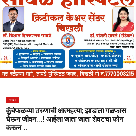
क्राईम
कुंबेफळच्या तरुणाची आत्महत्या; झाडाला गळफास
घेऊन जीवन…! आईला जाता जाता शेवटचा फोन
करून…