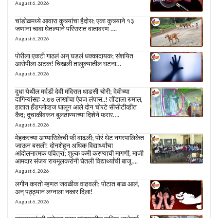
August 6, 2026
चांडोळमध्ये आवारा कुत्र्यांचा हैदोस; एका कुत्र्याने १३
जणांना चावा घेतल्याने परिसरात वातावरण ….
August 6, 2026
पोरीला एकटी गाठलं अन् घडलं धक्कादायक; संशयित
आरोपीला अटक! चिखली तालुक्यातील घटना…
August 6, 2026
दुधा येथील मर्दडी देवी मंदिरात धाडसी चोरी; देवीच्या
दागिन्यांसह २.७७ लाखांचा ऐवज लंपास..! तोंडाला रुमाल,
हातात हँडग्लोव्हज घालून आले दोन चोरटे सीसीटीव्हीत
कैद; दुचाकीवरून बुलढाण्याच्या दिशेने फरार….
August 6, 2026
मेहकरच्या अभ्यासिकेची फी वाढली; पोरं थेट नगरपालिकेत
जाऊन बसली! दोनशेहून अधिक विद्यार्थ्यांचा
आंदोलनात्मक पवित्रा; शुल्क कमी करण्याची मागणी, माजी
आमदार संजय रायमूलकरांनी घेतली विद्यार्थ्यांची बाजू….
August 6, 2026
लगीन करतो म्हणत जवळीक वाढवली; पोटात बाळ आलं,
अन् पठ्ठ्यानं लग्नाला नकार दिला!
August 6, 2026