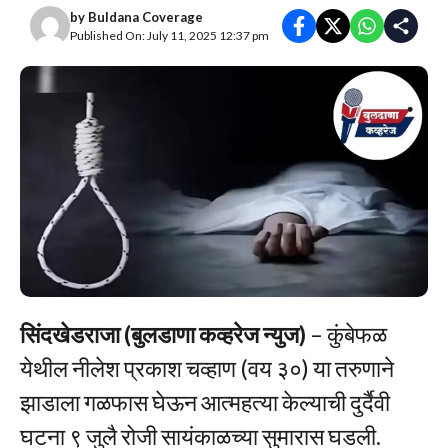
by
Buldana Coverage
Published On: July 11, 2025 12:37 pm
सिंदखेडराजा (बुलडाणा कव्हरेज न्युज)
– कुंबेफळ
येथील नीलेश प्रकाश चव्हाण (वय ३०) या तरुणाने
झाडाला गळफास घेऊन आत्महत्या केल्याची दुर्दैवी
घटना ९ जुलै रोजी सायंकाळच्या सुमारास घडली.