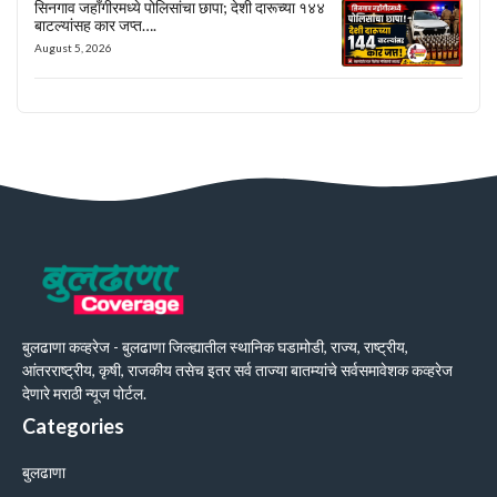
सिनगाव जहाँगीरमध्ये पोलिसांचा छापा; देशी दारूच्या १४४
बाटल्यांसह कार जप्त….
August 5, 2026
बुलढाणा कव्हरेज - बुलढाणा जिल्ह्यातील स्थानिक घडामोडी, राज्य, राष्ट्रीय,
आंतरराष्ट्रीय, कृषी, राजकीय तसेच इतर सर्व ताज्या बातम्यांचे सर्वसमावेशक कव्हरेज
देणारे मराठी न्यूज पोर्टल.
Categories
बुलढाणा