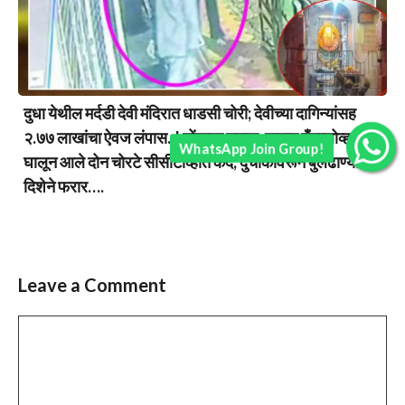
दुधा येथील मर्दडी देवी मंदिरात धाडसी चोरी; देवीच्या दागिन्यांसह
२.७७ लाखांचा ऐवज लंपास..! तोंडाला रुमाल, हातात हँडग्लोव्हज
WhatsApp Join Group!
घालून आले दोन चोरटे सीसीटीव्हीत कैद; दुचाकीवरून बुलढाण्याच्या
दिशेने फरार….
Leave a Comment
Comment