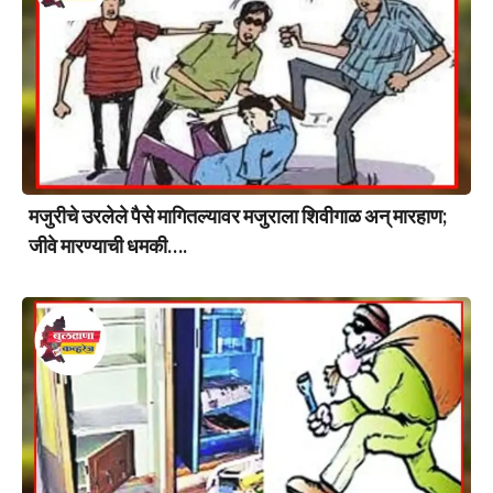
मजुरीचे उरलेले पैसे मागितल्यावर मजुराला शिवीगाळ अन् मारहाण;
जीवे मारण्याची धमकी….