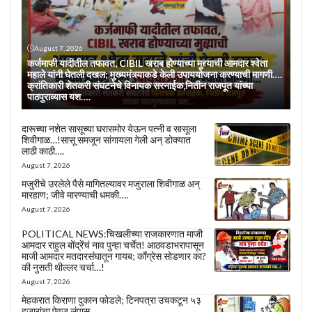
August 7, 2026
कर्जमाफी यादीतील तफावत, CIBIL खराब होण्याच्या मुद्द्याची आमदार श्वेता
महाले यांनी घेतली दखल; मुख्यमंत्र्याकडे केली उपाययोजना करण्याची मागणी….
क्रांतिकारी शेतकरी संघटनेचे विनायक सरनाईक,नितीन राजपूत यांच्या
पाठपुराव्यास यश….
दारूच्या नशेत सासूच्या घरासमोर येऊन पत्नी व सासूला
शिवीगाळ…!सासू समजून सांगायला गेली अन् डोक्यात
लाठी काठी….
August 7, 2026
मजुरीचे उरलेले पैसे मागितल्यावर मजुराला शिवीगाळ अन्
मारहाण; जीवे मारण्याची धमकी….
August 7, 2026
POLITICAL NEWS:चिखलीच्या राजकारणात माजी
आमदार राहुल बोंद्रेंचं नाव पुन्हा चर्चेत! आठवडाभरापासून
माजी आमदार मतदारसंघातून गायब; काँग्रेस सोडणार का?
की नुसती थील्लर चर्चा…!
August 7, 2026
मेहकरात किराणा दुकान फोडले; टिनपत्रा उचकटून ५३
हजारांचा ऐवज लंपास….