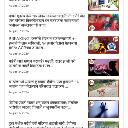
August 7, 2026
मायेनं एकाच वेळी चार लेकरं जन्माला घातली; तीन पोरं अन्
एका पोरीच्या किलबिलाटानं घर गजबजलं! चारवनमध्ये
अनोख्या बाळंतपणाची चर्चा!
August 7, 2026
BREAKING: जप्तीचे वॉरंट न बजावण्यासाठी १५
हजारांची लाच मागितली; १० हजार घेताना मेहकरचा
बेलीफ ACBच्या जाळ्यात….
August 6, 2026
माहेरी जाते म्हणून घराबाहेर पडली; रात्र झाली घरी
परतलीच नाही! विवाहिता बेपत्ता…
August 6, 2026
चांडोळमध्ये आवारा कुत्र्यांचा हैदोस; एका कुत्र्याने १३
जणांना चावा घेतल्याने परिसरात वातावरण ….
August 6, 2026
पोरीला एकटी गाठलं अन् घडलं धक्कादायक; संशयित
आरोपीला अटक! चिखली तालुक्यातील घटना…
August 6, 2026
दुधा येथील मर्दडी देवी मंदिरात धाडसी चोरी; देवीच्या
दागिन्यांसह २.७७ लाखांचा ऐवज लंपास..! तोंडाला रुमाल,