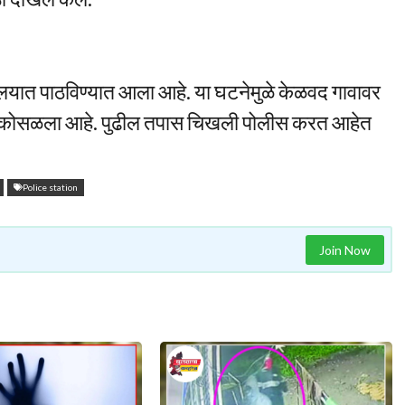
णालयात पाठविण्यात आला आहे. या घटनेमुळे केळवद गावावर
र कोसळला आहे. पुढील तपास चिखली पोलीस करत आहेत
Police station
Join Now