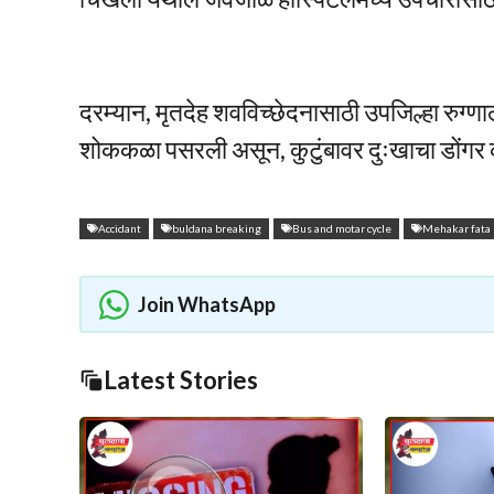
दरम्यान, मृतदेह शवविच्छेदनासाठी उपजिल्हा रुग्
शोककळा पसरली असून, कुटुंबावर दुःखाचा डोंग
Accidant
buldana breaking
Bus and motar cycle
Mehakar fata
Join WhatsApp
Latest Stories