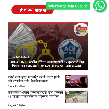
WhatsApp Join Group!
ताज्या बातम्या
August 6, 2026
BREAKING: जप्तीचे वॉरंट न बजावण्यासाठी १५ हजारांची लाच
मागितली; १० हजार घेताना मेहकरचा बेलीफ ACBच्या जाळ्यात….
माहेरी जाते म्हणून घराबाहेर पडली; रात्र झाली
घरी परतलीच नाही! विवाहिता बेपत्ता…
August 6, 2026
चांडोळमध्ये आवारा कुत्र्यांचा हैदोस; एका कुत्र्याने
१३ जणांना चावा घेतल्याने परिसरात वातावरण
….
August 6, 2026