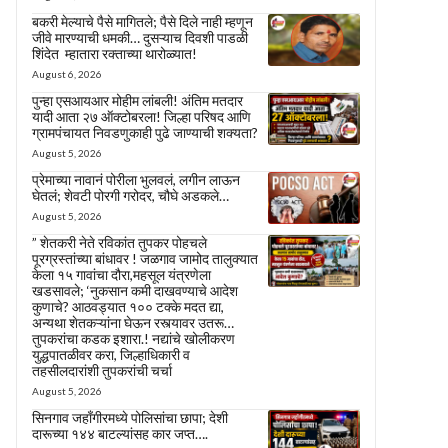
बकरी मेल्याचे पैसे मागितले; पैसे दिले नाही म्हणून
जीवे मारण्याची धमकी… दुसऱ्याच दिवशी पाडळी
शिंदेत म्हातारा रक्ताच्या थारोळ्यात!
August 6, 2026
पुन्हा एसआयआर मोहीम लांबली! अंतिम मतदार
यादी आता २७ ऑक्टोबरला! जिल्हा परिषद आणि
ग्रामपंचायत निवडणुकाही पुढे जाण्याची शक्यता?
August 5, 2026
प्रेमाच्या नावानं पोरीला भुलवलं, लगीन लाऊन
घेतलं; शेवटी पोरगी गरोदर, चौघे अडकले…
August 5, 2026
” शेतकरी नेते रविकांत तुपकर पोहचले
पूरग्रस्तांच्या बांधावर ! जळगाव जामोद तालुक्यात
केला १५ गावांचा दौरा,महसूल यंत्रणेला
खडसावले; ‘नुकसान कमी दाखवण्याचे आदेश
कुणाचे? आठवड्यात १०० टक्के मदत द्या,
अन्यथा शेतकऱ्यांना घेऊन रस्त्यावर उतरू…
तुपकरांचा कडक इशारा.! नद्यांचे खोलीकरण
युद्धपातळीवर करा, जिल्हाधिकारी व
तहसीलदारांशी तुपकरांची चर्चा
August 5, 2026
सिनगाव जहाँगीरमध्ये पोलिसांचा छापा; देशी
दारूच्या १४४ बाटल्यांसह कार जप्त….