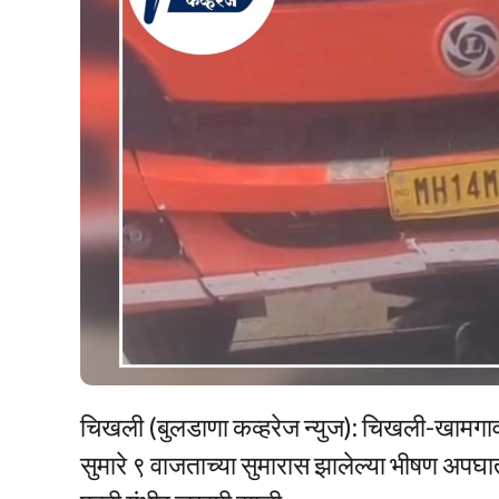
चिखली (बुलडाणा कव्हरेज न्युज): चिखली-खामगाव
सुमारे ९ वाजताच्या सुमारास झालेल्या भीषण अपघ