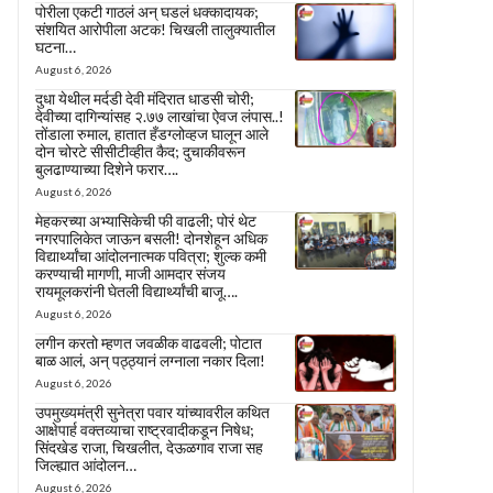
पोरीला एकटी गाठलं अन् घडलं धक्कादायक;
संशयित आरोपीला अटक! चिखली तालुक्यातील
घटना…
August 6, 2026
दुधा येथील मर्दडी देवी मंदिरात धाडसी चोरी;
देवीच्या दागिन्यांसह २.७७ लाखांचा ऐवज लंपास..!
तोंडाला रुमाल, हातात हँडग्लोव्हज घालून आले
दोन चोरटे सीसीटीव्हीत कैद; दुचाकीवरून
बुलढाण्याच्या दिशेने फरार….
August 6, 2026
मेहकरच्या अभ्यासिकेची फी वाढली; पोरं थेट
नगरपालिकेत जाऊन बसली! दोनशेहून अधिक
विद्यार्थ्यांचा आंदोलनात्मक पवित्रा; शुल्क कमी
करण्याची मागणी, माजी आमदार संजय
रायमूलकरांनी घेतली विद्यार्थ्यांची बाजू….
August 6, 2026
लगीन करतो म्हणत जवळीक वाढवली; पोटात
बाळ आलं, अन् पठ्ठ्यानं लग्नाला नकार दिला!
August 6, 2026
उपमुख्यमंत्री सुनेत्रा पवार यांच्यावरील कथित
आक्षेपार्ह वक्तव्याचा राष्ट्रवादीकडून निषेध;
सिंदखेड राजा, चिखलीत, देऊळगाव राजा सह
जिल्ह्यात आंदोलन…
August 6, 2026