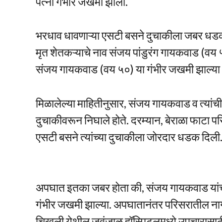
पत्नी गंभीर जखमी झाली.
भरधाव धावणाऱ्या एसटी बसने दुचाकीला जबर धडक दि
मृत शेतकऱ्याचे नाव संजय पांडुरंग गायकवाड (वय ५
संजय गायकवाड (वय ५०) या गंभीर जखमी झाल्या
मिळालेल्या माहितीनुसार, संजय गायकवाड व त्यांची 
दुचाकीवरून निघाले होते. दरम्यान, बेराळा फाटा प
एसटी बसने त्यांच्या दुचाकीला जोरदार धडक दिली
अपघात इतका जबर होता की, संजय गायकवाड यांचा ज
गंभीर जखमी झाल्या. अपघातानंतर परिसरातील नागर
चिखली येथील जवंजाळ हॉस्पिटलमध्ये उपचारासाठ